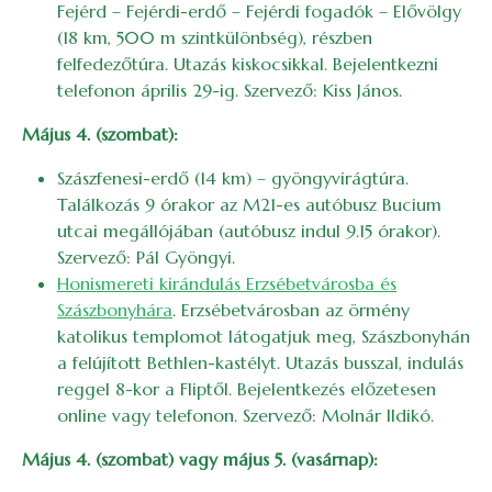
Fejérd – Fejérdi-erdő – Fejérdi fogadók – Elővölgy
(18 km, 500 m szintkülönbség), részben
felfedezőtúra. Utazás kiskocsikkal. Bejelentkezni
telefonon április 29-ig. Szervező: Kiss János.
Május 4. (szombat):
Szászfenesi-erdő (14 km) – gyöngyvirágtúra.
Találkozás 9 órakor az M21-es autóbusz Bucium
utcai megállójában (autóbusz indul 9.15 órakor).
Szervező: Pál Gyöngyi.
Honismereti kirándulás Erzsébetvárosba és
Szászbonyhára
. Erzsébetvárosban az örmény
katolikus templomot látogatjuk meg, Szászbonyhán
a felújított Bethlen-kastélyt. Utazás busszal, indulás
reggel 8-kor a Fliptől. Bejelentkezés előzetesen
online vagy telefonon. Szervező: Molnár Ildikó.
Május 4. (szombat) vagy május 5. (vasárnap):