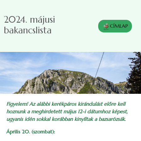
Ugrás a tartalomra
2024. májusi
CÍMLAP
bakancslista
Figyelem! Az alábbi kerékpáros kirándulást előre kell
hoznunk a meghirdetett május 12-i dátumhoz képest,
ugyanis idén sokkal korábban kinyíltak a bazsarózsák.
Április 20. (szombat):