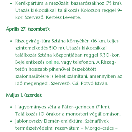
Kerékpártúra a mezőzáhi bazsarózsákhoz (75 km).
Utazás kiskocsikkal, találkozás Kolozson reggel 9-
kor. Szervező: Kertész Levente.
Április 27. (szombat):
Riszegvirág-túra Sztána környékén (16 km, teljes
szintemelkedés 510 m). Utazás kiskocsikkal,
találkozás Sztána központjában reggel 9.30-kor.
Bejelentkezés
online
, vagy telefonon. A Riszeg-
tetőn hosszabb pihenővel összekötött
szalonnasütésre is lehet számítani, amennyiben az
idő megengedi. Szervező: Gál Potyó István.
Május 1. (szerda):
Hagyományos séta a Páter-gerincen (7 km).
Találkozás 10 órakor a monostori végállomáson.
Jablonovszky Elemér-emléktúra: Szénafüvek
természetvédelmi rezervátum – Morgó-csúcs –