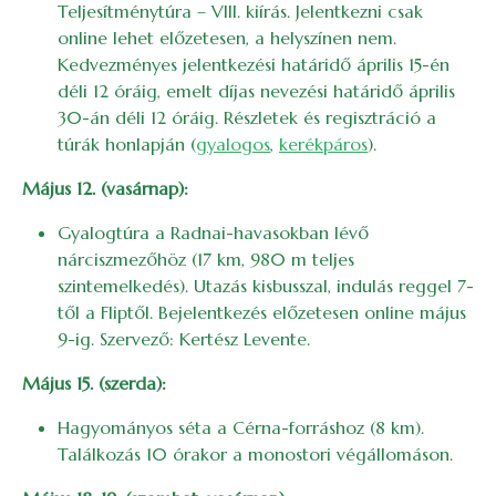
Teljesítménytúra – VIII. kiírás. Jelentkezni csak
online lehet előzetesen, a helyszínen nem.
Kedvezményes jelentkezési határidő április 15-én
déli 12 óráig, emelt díjas nevezési határidő április
30-án déli 12 óráig. Részletek és regisztráció a
túrák honlapján (
gyalogos
,
kerékpáros
).
Május 12. (vasárnap):
Gyalogtúra a Radnai-havasokban lévő
nárciszmezőhöz (17 km, 980 m teljes
szintemelkedés). Utazás kisbusszal, indulás reggel 7-
től a Fliptől. Bejelentkezés előzetesen online május
9-ig. Szervező: Kertész Levente.
Május 15. (szerda):
Hagyományos séta a Cérna-forráshoz (8 km).
Találkozás 10 órakor a monostori végállomáson.