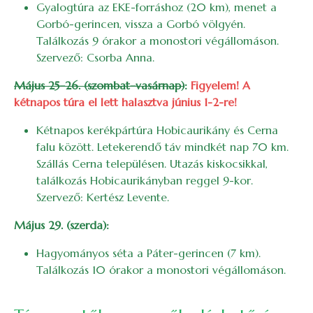
Gyalogtúra az EKE-forráshoz (20 km), menet a
Gorbó-gerincen, vissza a Gorbó völgyén.
Találkozás 9 órakor a monostori végállomáson.
Szervező: Csorba Anna.
Május 25–26. (szombat–vasárnap)
:
Figyelem! A
kétnapos túra el lett halasztva június 1-2-re!
Kétnapos kerékpártúra Hobicaurikány és Cerna
falu között. Letekerendő táv mindkét nap 70 km.
Szállás Cerna településen. Utazás kiskocsikkal,
találkozás Hobicaurikányban reggel 9-kor.
Szervező: Kertész Levente.
Május 29. (szerda):
Hagyományos séta a Páter-gerincen (7 km).
Találkozás 10 órakor a monostori végállomáson.