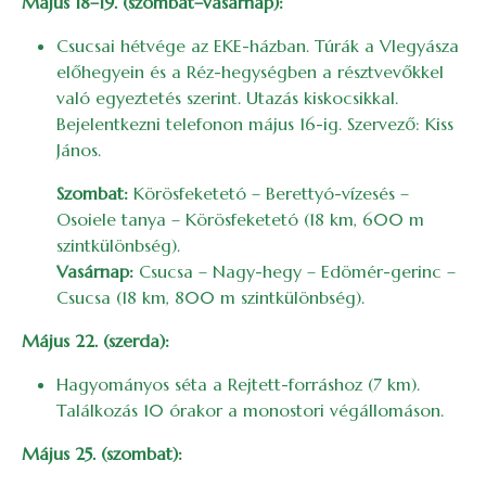
Május 18–19. (szombat–vasárnap):
Csucsai hétvége az EKE-házban. Túrák a Vlegyásza
előhegyein és a Réz-hegységben a résztvevőkkel
való egyeztetés szerint. Utazás kiskocsikkal.
Bejelentkezni telefonon május 16-ig. Szervező: Kiss
János.
Szombat:
Körösfeketetó – Berettyó-vízesés –
Osoiele tanya – Körösfeketetó (18 km, 600 m
szintkülönbség).
Vasárnap:
Csucsa – Nagy-hegy – Edömér-gerinc –
Csucsa (18 km, 800 m szintkülönbség).
Május 22. (szerda):
Hagyományos séta a Rejtett-forráshoz (7 km).
Találkozás 10 órakor a monostori végállomáson.
Május 25. (szombat):