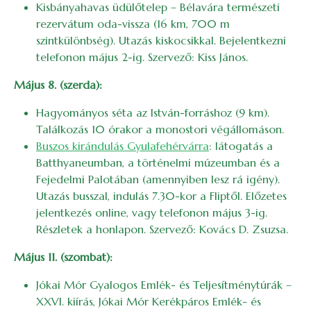
Kisbányahavas üdülőtelep – Bélavára természeti
rezervátum oda-vissza (16 km, 700 m
szintkülönbség). Utazás kiskocsikkal. Bejelentkezni
telefonon május 2-ig. Szervező: Kiss János.
Május 8. (szerda):
Hagyományos séta az István-forráshoz (9 km).
Találkozás 10 órakor a monostori végállomáson.
Buszos kirándulás Gyulafehérvárra
: látogatás a
Batthyaneumban, a történelmi múzeumban és a
Fejedelmi Palotában (amennyiben lesz rá igény).
Utazás busszal, indulás 7.30-kor a Fliptől. Előzetes
jelentkezés online, vagy telefonon május 3-ig.
Részletek a honlapon. Szervező: Kovács D. Zsuzsa.
Május 11. (szombat):
Jókai Mór Gyalogos Emlék- és Teljesítménytúrák –
XXVI. kiírás, Jókai Mór Kerékpáros Emlék- és