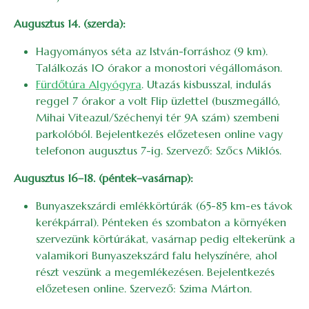
Augusztus 14. (szerda):
Hagyományos séta az István-forráshoz (9 km).
Találkozás 10 órakor a monostori végállomáson.
Fürdőtúra Algyógyra
. Utazás kisbusszal, indulás
reggel 7 órakor a volt Flip üzlettel (buszmegálló,
Mihai Viteazul/Széchenyi tér 9A szám) szembeni
parkolóból. Bejelentkezés előzetesen online vagy
telefonon augusztus 7-ig. Szervező: Szőcs Miklós.
Augusztus 16–18. (péntek–vasárnap):
Bunyaszekszárdi emlékkörtúrák (65-85 km-es távok
kerékpárral). Pénteken és szombaton a környéken
szervezünk körtúrákat, vasárnap pedig eltekerünk a
valamikori Bunyaszekszárd falu helyszínére, ahol
részt veszünk a megemlékezésen. Bejelentkezés
előzetesen online. Szervező: Szima Márton.