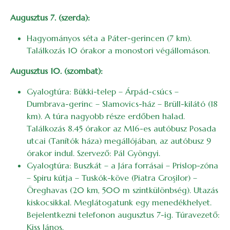
Augusztus 7. (szerda):
Hagyományos séta a Páter-gerincen (7 km).
Találkozás 10 órakor a monostori végállomáson.
Augusztus 10. (szombat):
Gyalogtúra: Bükki-telep – Árpád-csúcs –
Dumbrava-gerinc – Slamovics-ház – Brüll-kilátó (18
km). A túra nagyobb része erdőben halad.
Találkozás 8.45 órakor az M16-es autóbusz Posada
utcai (Tanítók háza) megállójában, az autóbusz 9
órakor indul. Szervező: Pál Gyöngyi.
Gyalogtúra: Buszkát – a Jára forrásai – Prislop-zóna
– Spiru kútja – Tuskók-köve (Piatra Groşilor) –
Öreghavas (20 km, 500 m szintkülönbség). Utazás
kiskocsikkal. Meglátogatunk egy menedékhelyet.
Bejelentkezni telefonon augusztus 7-ig. Túravezető:
Kiss János.