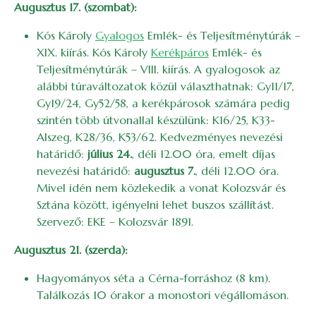
Augusztus 17. (szombat):
Kós Károly
Gyalogos
Emlék- és Teljesítménytúrák –
XIX. kiírás. Kós Károly
Kerékpáros
Emlék- és
Teljesítménytúrák – VIII. kiírás. A gyalogosok az
alábbi túraváltozatok közül választhatnak: Gy11/17,
Gy19/24, Gy52/58, a kerékpárosok számára pedig
szintén több útvonallal készülünk: K16/25, K33-
Alszeg, K28/36, K53/62. Kedvezményes nevezési
határidő:
július 24.
, déli 12.00 óra, emelt díjas
nevezési határidő:
augusztus 7.
, déli 12.00 óra.
Mivel idén nem közlekedik a vonat Kolozsvár és
Sztána között, igényelni lehet buszos szállítást.
Szervező: EKE – Kolozsvár 1891.
Augusztus 21. (szerda):
Hagyományos séta a Cérna-forráshoz (8 km).
Találkozás 10 órakor a monostori végállomáson.