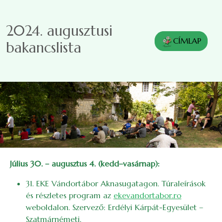
Ugrás a tartalomra
2024. augusztusi
CÍMLAP
bakancslista
Július 30. – augusztus 4. (kedd–vasárnap):
31. EKE Vándortábor Aknasugatagon. Túraleírások
és részletes program az
ekevandortabor.ro
weboldalon. Szervező: Erdélyi Kárpát-Egyesület –
Szatmárnémeti.