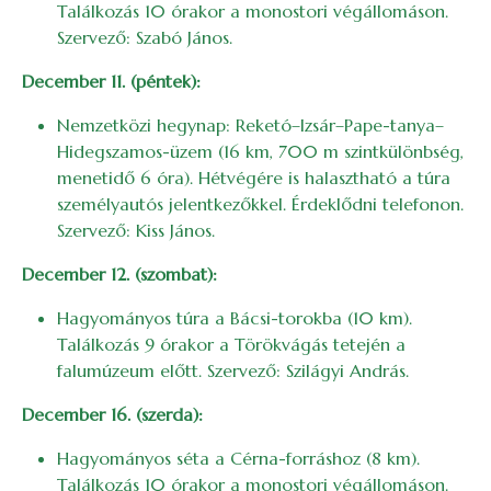
Találkozás 10 órakor a monostori végállomáson.
Szervező: Szabó János.
December 11. (péntek):
Nemzetközi hegynap: Reketó–Izsár–Pape-tanya–
Hidegszamos-üzem (16 km, 700 m szintkülönbség,
menetidő 6 óra). Hétvégére is halasztható a túra
személyautós jelentkezőkkel. Érdeklődni telefonon.
Szervező: Kiss János.
December 12. (szombat):
Hagyományos túra a Bácsi-torokba (10 km).
Találkozás 9 órakor a Törökvágás tetején a
falumúzeum előtt. Szervező: Szilágyi András.
December 16. (szerda):
Hagyományos séta a Cérna-forráshoz (8 km).
Találkozás 10 órakor a monostori végállomáson.