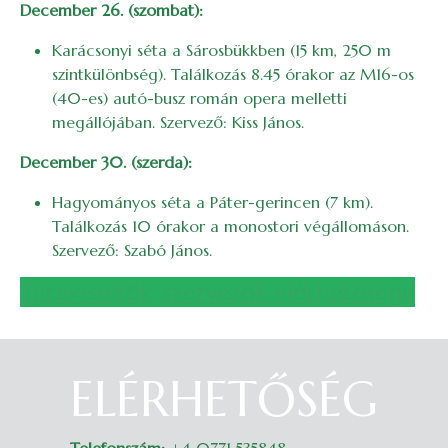
December 26. (szombat):
Karácsonyi séta a Sárosbükkben (15 km, 250 m
szintkülönbség). Találkozás 8.45 órakor az M16-os
(40-es) autó-busz román opera melletti
megállójában. Szervező: Kiss János.
December 30. (szerda):
Hagyományos séta a Páter-gerincen (7 km).
Találkozás 10 órakor a monostori végállomáson.
Szervező: Szabó János.
Túravezetők, szervezők elérhetősége
ELÉRHETŐSÉG
Belépés