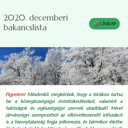
Ugrás a tartalomra
2020. decemberi
CÍMLAP
bakancslista
Figyelem!
Mindenkit megkérünk, hogy a túrákon tartsa
be a közegészségügyi óvintézkedéseket, valamint a
hatóságok és egészségügyi szervek utasításait! Mivel
járványügyi szempontból az elkövetkezendő időszakot
is a bizonytalanság fogja jellemezni, és bármikor életbe