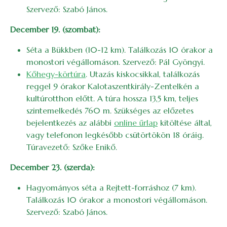
Szervező: Szabó János.
December 19. (szombat):
Séta a Bükkben (10-12 km). Találkozás 10 órakor a
monostori végállomáson. Szervező: Pál Gyöngyi.
Kőhegy-körtúra
. Utazás kiskocsikkal, találkozás
reggel 9 órakor Kalotaszentkirály-Zentelkén a
kultúrotthon előtt. A túra hossza 13,5 km, teljes
szintemelkedés 760 m. Szükséges az előzetes
bejelentkezés az alábbi
online űrlap
kitöltése által,
vagy telefonon legkésőbb csütörtökön 18 óráig.
Túravezető: Szőke Enikő.
December 23. (szerda):
Hagyományos séta a Rejtett-forráshoz (7 km).
Találkozás 10 órakor a monostori végállomáson.
Szervező: Szabó János.