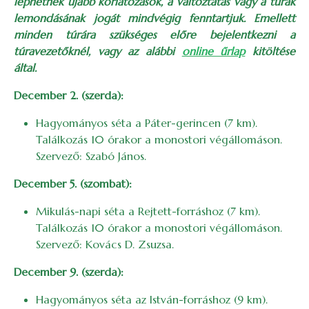
léphetnek újabb korlátozások, a változtatás vagy a túrák
lemondásának jogát mindvégig fenntartjuk. Emellett
minden túrára szükséges előre bejelentkezni a
túravezetőknél, vagy az alábbi
online űrlap
kitöltése
által.
December 2. (szerda):
Hagyományos séta a Páter-gerincen (7 km).
Találkozás 10 órakor a monostori végállomáson.
Szervező: Szabó János.
December 5. (szombat):
Mikulás-napi séta a Rejtett-forráshoz (7 km).
Találkozás 10 órakor a monostori végállomáson.
Szervező: Kovács D. Zsuzsa.
December 9. (szerda):
Hagyományos séta az István-forráshoz (9 km).