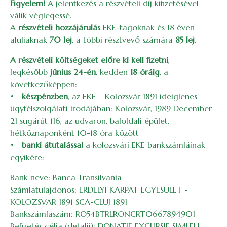
Figyelem!
A jelentkezés a részvételi díj kifizetésével
válik véglegessé.
A
részvételi hozzájárulás
EKE-tagoknak és 18 éven
aluliaknak
70 lej
, a többi résztvevő számára
85 lej
.
A részvételi költségeket előre ki kell fizetni
,
legkésőbb
június 24-én
, kedden
18 óráig
, a
következőképpen:
•
készpénzben
, az EKE – Kolozsvár 1891 ideiglenes
ügyfélszolgálati irodájában: Kolozsvár, 1989 December
21 sugárút 116, az udvaron, baloldali épület,
hétköznaponként 10-18 óra között
•
banki átutalással
a kolozsvári EKE bankszámláinak
egyikére:
Bank neve: Banca Transilvania
Számlatulajdonos: ERDELYI KARPAT EGYESULET -
KOLOZSVAR 1891 SCA-CLUJ 1891
Bankszámlaszám: RO54BTRLRONCRT0667894901
Befizetés célja (detalii): DONATIE EXCURSIE SIMLEU