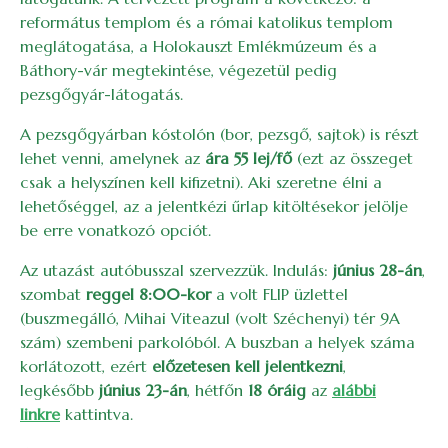
református templom és a római katolikus templom
meglátogatása, a Holokauszt Emlékmúzeum és a
Báthory-vár megtekintése, végezetül pedig
pezsgőgyár-látogatás.
A pezsgőgyárban kóstolón (bor, pezsgő, sajtok) is részt
lehet venni, amelynek az
ára 55 lej/fő
(ezt az összeget
csak a helyszínen kell kifizetni). Aki szeretne élni a
lehetőséggel, az a jelentkézi űrlap kitöltésekor jelölje
be erre vonatkozó opciót.
Az utazást autóbusszal szervezzük. Indulás:
június 28-án
,
szombat
reggel 8:00-kor
a volt FLIP üzlettel
(buszmegálló, Mihai Viteazul (volt Széchenyi) tér 9A
szám) szembeni parkolóból. A buszban a helyek száma
korlátozott, ezért
előzetesen kell jelentkezni
,
legkésőbb
június 23-án
, hétfőn
18 óráig
az
alábbi
linkre
kattintva.