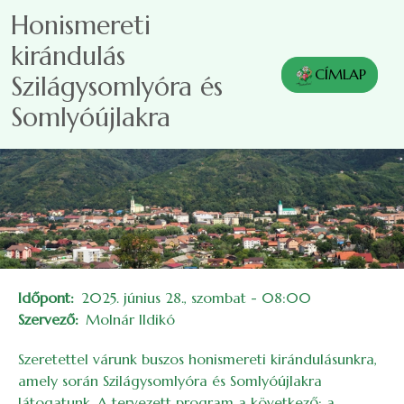
Ugrás a tartalomra
Honismereti
kirándulás
CÍMLAP
Szilágysomlyóra és
Somlyóújlakra
Időpont
2025. június 28., szombat - 08:00
Szervező
Molnár Ildikó
Szeretettel várunk buszos honismereti kirándulásunkra,
amely során Szilágysomlyóra és Somlyóújlakra
látogatunk. A tervezett program a következő: a