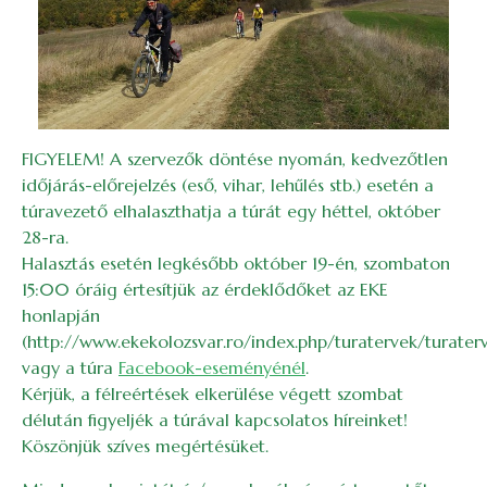
FIGYELEM! A szervezők döntése nyomán, kedvezőtlen
időjárás-előrejelzés (eső, vihar, lehűlés stb.) esetén a
túravezető elhalaszthatja a túrát egy héttel, október
28-ra.
Halasztás esetén legkésőbb október 19-én, szombaton
15:00 óráig értesítjük az érdeklődőket az EKE
honlapján
(http://www.ekekolozsvar.ro/index.php/turatervek/turater
vagy a túra
Facebook-eseményénél
.
Kérjük, a félreértések elkerülése végett szombat
délután figyeljék a túrával kapcsolatos híreinket!
Köszönjük szíves megértésüket.