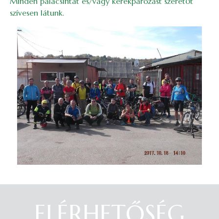
Minden palacsintát és/vagy kerékpározást szeretőt
szívesen látunk.
Image
ELÉRHETŐSÉG
Belépés