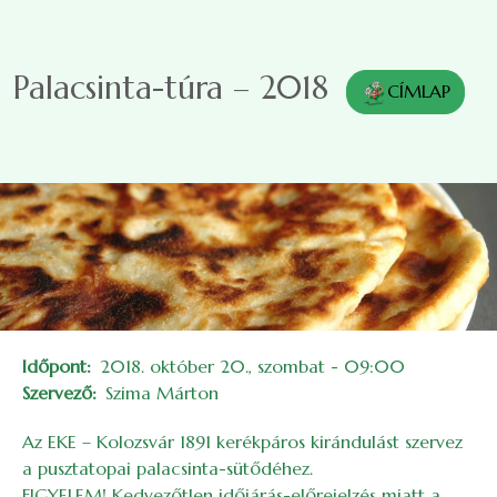
Ugrás a tartalomra
Palacsinta-túra – 2018
CÍMLAP
Időpont
2018. október 20., szombat - 09:00
Szervező
Szima Márton
Az EKE – Kolozsvár 1891 kerékpáros kirándulást szervez
a pusztatopai palacsinta-sütődéhez.
FIGYELEM! Kedvezőtlen időjárás-előrejelzés miatt a