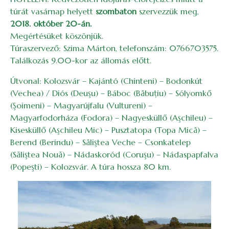
túrát vasárnap helyett
szombaton
szervezzük meg,
2018.
október 20-án.
Megértésüket köszönjük.
Túraszervező: Szima Márton, telefonszám: 0766703575.
Találkozás 9.00-kor az állomás előtt.
Útvonal: Kolozsvár – Kajántó (Chinteni) – Bodonkút
(Vechea) / Diós (Deuşu) – Báboc (Băbuţiu) – Sólyomkő
(Şoimeni) – Magyarújfalu (Vultureni) –
Magyarfodorháza (Fodora) – Nagyesküllő (Aşchileu) –
Kisesküllő (Aşchileu Mic) – Pusztatopa (Topa Mică) –
Berend (Berindu) – Săliştea Veche – Csonkatelep
(Săliştea Nouă) – Nádaskoród (Coruşu) – Nádaspapfalva
(Popeşti) – Kolozsvár. A túra hossza 80 km.
Image