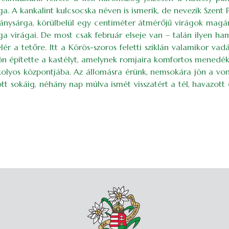
ága. A kankalint kulcsocska néven is ismerik, de nevezik Szent 
ánysárga, körülbelül egy centiméter átmérőjű virágok magán
rga virágai. De most csak február elseje van – talán ilyen h
ér a tetőre. Itt a Körös-szoros feletti sziklán valamikor va
ön építette a kastélyt, amelynek romjaira komfortos menedékh
kolyos központjába. Az állomásra érünk, nemsokára jön a vo
tt sokáig, néhány nap múlva ismét visszatért a tél, havazott 