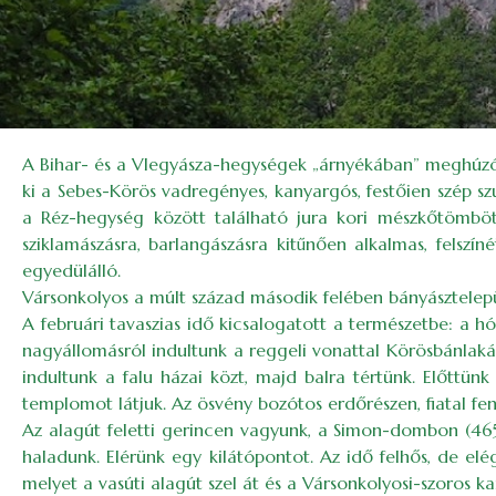
A Bihar- és a Vlegyásza-hegységek „árnyékában” meghúzód
ki a Sebes-Körös vadregényes, kanyargós, festőien szép szu
a Réz-hegység között található jura kori mészkőtömböt.
sziklamászásra, barlangászásra kitűnően alkalmas, felszín
egyedülálló.
Vársonkolyos a múlt század második felében bányásztelepü
A februári tavaszias idő kicsalogatott a természetbe: a hó
nagyállomásról indultunk a reggeli vonattal Körösbánlaká
indultunk a falu házai közt, majd balra tértünk. Előttünk 
templomot látjuk. Az ösvény bozótos erdőrészen, fiatal feny
Az alagút feletti gerincen vagyunk, a Simon-dombon (465
haladunk. Elérünk egy kilátópontot. Az idő felhős, de elég 
melyet a vasúti alagút szel át és a Vársonkolyosi-szoros k