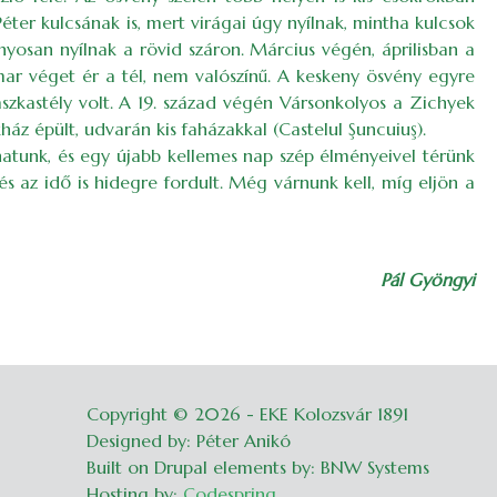
Péter kulcsának is, mert virágai úgy nyílnak, mintha kulcsok
yosan nyílnak a rövid száron. Március végén, áprilisban a
amar véget ér a tél, nem valószínű. A keskeny ösvény egyre
dászkastély volt. A 19. század végén Vársonkolyos a Zichyek
áz épült, udvarán kis faházakkal (Castelul Şuncuiuş).
natunk, és egy újabb kellemes nap szép élményeivel térünk
és az idő is hidegre fordult. Még várnunk kell, míg eljön a
Pál Gyöngyi
Copyright © 2026 - EKE Kolozsvár 1891
Belépés
Designed by: Péter Anikó
Built on Drupal elements by: BNW Systems
Hosting by:
Codespring