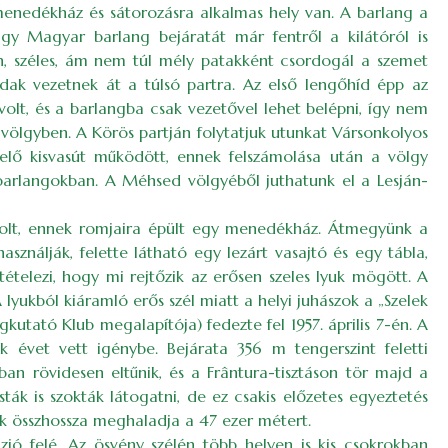
menedékház és sátorozásra alkalmas hely van. A barlang a
gy Magyar barlang bejáratát már fentről a kilátóról is
n, széles, ám nem túl mély patakként csordogál a szemet
idak vezetnek át a túlsó partra. Az első lengőhíd épp az
lt, és a barlangba csak vezetővel lehet belépni, így nem
 völgyben. A Körös partján folytatjuk utunkat Vársonkolyos
elő kisvasút működött, ennek felszámolása után a völgy
 barlangokban. A Méhsed völgyéből juthatunk el a Lesján-
volt, ennek romjaira épült egy menedékház. Átmegyünk a
sználják, felette látható egy lezárt vasajtó és egy tábla,
tételezi, hogy mi rejtőzik az erősen szeles lyuk mögött. A
 lyukból kiáramló erős szél miatt a helyi juhászok a „Szelek
tató Klub megalapítója) fedezte fel 1957. április 7-én. A
k évet vett igénybe. Bejárata 356 m tengerszint feletti
ban rövidesen eltűnik, és a Frântura-tisztáson tör majd a
isták is szokták látogatni, de ez csakis előzetes egyeztetés
tok összhossza meghaladja a 47 ezer métert.
zió felé. Az ösvény szélén több helyen is kis csokrokban