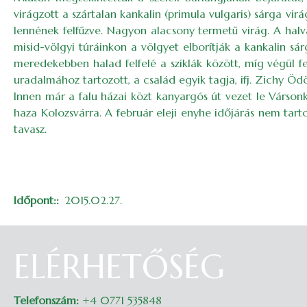
virágzott a szártalan kankalin (primula vulgaris) sárga vir
lennének felfűzve. Nagyon alacsony termetű virág. A halv
misid-völgyi túráinkon a völgyet elborítják a kankalin sá
meredekebben halad felfelé a sziklák között, míg végül fel
uradalmához tartozott, a család egyik tagja, ifj. Zichy Öd
Innen már a falu házai közt kanyargós út vezet le Várson
haza Kolozsvárra. A február eleji enyhe időjárás nem tarto
tavasz.
Időpont:
2015.02.27.
ELÉRHETŐSÉG
Telefonszám:
+4 0771 535848