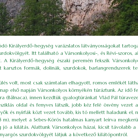
ó Királyerdő-hegység varázslatos látványosságokat tartoga
rdokvölgyét. Itt található a Vársonkolyosi-, és Révi-szoros, 
 A Királyerdő-hegység északi peremén fekszik Vársonkolyos
ét karsztos formák, dolinák, szurdokok, barlangrendszerek te
lés volt, most csak számtalan elhagyott, romos emlékét látha
nap első napján Vársonkolyos környékén túráztunk. Az idő fel
ra (Bălnaca), innen kezdtük gyalogtúránkat Vlád Pál túravez
sziklás oldal és fenyves látszik, jobb kéz felé ösvény vezet a
ők és nyírfák közt vezet tovább, kis tó mellett haladunk el, ne
 m), melyet a Sebes-Körös hatalmas kanyart leírva megkerül
jó a kilátás. Alattunk Vársonkolyos házai, kicsit távolabb a 
anyargós szurdokvölgyét látjuk a következő kilátópontról.