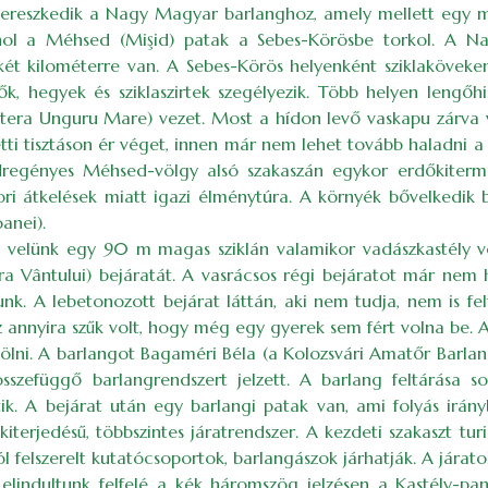
n ereszkedik a Nagy Magyar barlanghoz, amely mellett egy 
hol a Méhsed (Mişid) patak a Sebes-Körösbe torkol. A Na
két kilométerre van. A Sebes-Körös helyenként sziklaköveke
k, hegyek és sziklaszirtek szegélyezik. Több helyen lengőh
era Unguru Mare) vezet. Most a hídon levő vaskapu zárva vo
ti tisztáson ér véget, innen már nem lehet tovább haladni a
dregényes Méhsed-völgy alsó szakaszán egykor erdőkiterm
kori átkelések miatt igazi élménytúra. A környék bővelkedik
anei).
en velünk egy 90 m magas sziklán valamikor vadászkastély 
 Vântului) bejáratát. A vasrácsos régi bejáratot már nem ha
nk. A lebetonozott bejárat láttán, aki nem tudja, nem is fel
ez annyira szűk volt, hogy még egy gyerek sem fért volna be. A
i. A barlangot Bagaméri Béla (a Kolozsvári Amatőr Barlangku
szefüggő barlangrendszert jelzett. A barlang feltárása so
k. A bejárat után egy barlangi patak van, ami folyás irány
 kiterjedésű, többszintes járatrendszer. A kezdeti szakaszt tur
jól felszerelt kutatócsoportok, barlangászok járhatják. A jára
elindultunk felfelé a kék háromszög jelzésen a Kastély-pan