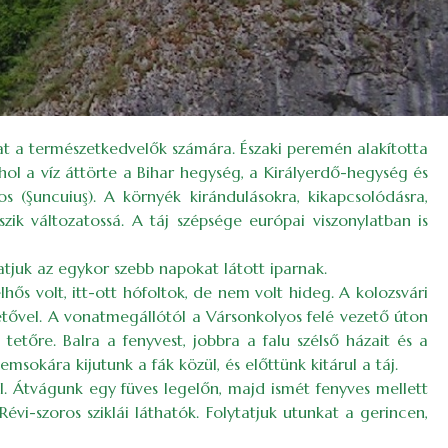
t a természetkedvelők számára. Északi peremén alakította
ahol a víz áttörte a Bihar hegység, a Királyerdő-hegység és
 (Şuncuiuş). A környék kirándulásokra, kikapcsolódásra,
szik változatossá. A táj szépsége európai viszonylatban is
tjuk az egykor szebb napokat látott iparnak.
hős volt, itt-ott hófoltok, de nem volt hideg. A kolozsvári
etővel. A vonatmegállótól a Vársonkolyos felé vezető úton
 tetőre. Balra a fenyvest, jobbra a falu szélső házait és a
msokára kijutunk a fák közül, és előttünk kitárul a táj.
. Átvágunk egy füves legelőn, majd ismét fenyves mellett
Révi-szoros sziklái láthatók. Folytatjuk utunkat a gerincen,