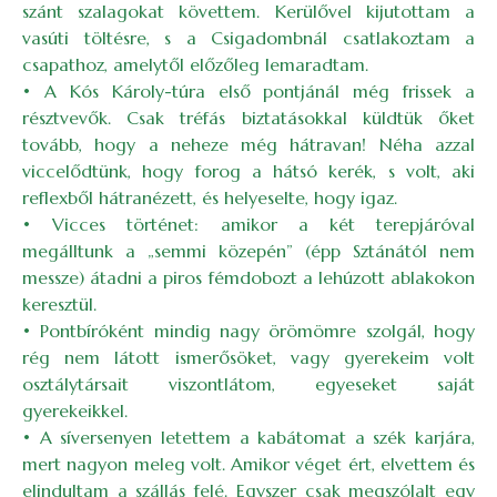
szánt szalagokat követtem. Kerülővel kijutottam a
vasúti töltésre, s a Csigadombnál csatlakoztam a
csapathoz, amelytől előzőleg lemaradtam.
• A Kós Károly-túra első pontjánál még frissek a
résztvevők. Csak tréfás biztatásokkal küldtük őket
tovább, hogy a neheze még hátravan! Néha azzal
viccelődtünk, hogy forog a hátsó kerék, s volt, aki
reflexből hátranézett, és helyeselte, hogy igaz.
• Vicces történet: amikor a két terepjáróval
megálltunk a „semmi közepén” (épp Sztánától nem
messze) átadni a piros fémdobozt a lehúzott ablakokon
keresztül.
• Pontbíróként mindig nagy örömömre szolgál, hogy
rég nem látott ismerősöket, vagy gyerekeim volt
osztálytársait viszontlátom, egyeseket saját
gyerekeikkel.
• A síversenyen letettem a kabátomat a szék karjára,
mert nagyon meleg volt. Amikor véget ért, elvettem és
elindultam a szállás felé. Egyszer csak megszólalt egy