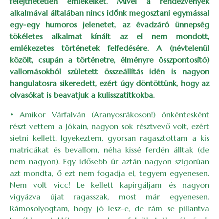
felejthetetlen emlékeiket. Mivel a rendezvények
alkalmával általában nincs időnk megosztani egymással
egy-egy humoros jelenetet, az évadzáró ünnepség
tökéletes alkalmat kínált az el nem mondott,
emlékezetes történetek felfedésére. A (névtelenül
közölt, csupán a történetre, élményre összpontosító)
vallomásokból született összeállítás idén is nagyon
hangulatosra sikeredett, ezért úgy döntöttünk, hogy az
olvasókat is beavatjuk a kulisszatitkokba.
• Amikor Várfalván (Aranyosrákoson!) önkéntesként
részt vettem a Jókain, nagyon sok résztvevő volt, ezért
sietni kellett. Igyekeztem, gyorsan ragasztottam a kis
matricákat és bevallom, néha kissé ferdén álltak (de
nem nagyon). Egy idősebb úr aztán nagyon szigorúan
azt mondta, ő ezt nem fogadja el, tegyem egyenesen.
Nem volt vicc! Le kellett kapirgáljam és nagyon
vigyázva újat ragasszak, most már egyenesen.
Rámosolyogtam, hogy jó lesz-e, de rám se pillantva