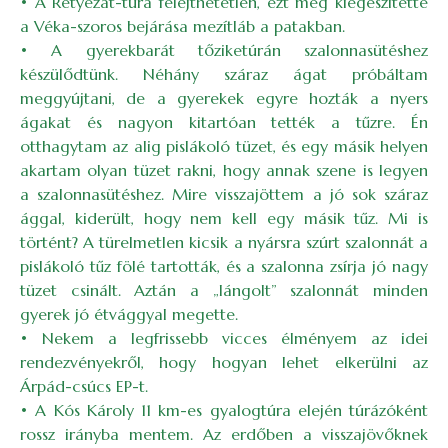
• A Retyezát-túra felejthetetlen, ezt még kiegészítette
a Véka-szoros bejárása mezítláb a patakban.
• A gyerekbarát tőziketúrán szalonnasütéshez
készülődtünk. Néhány száraz ágat próbáltam
meggyújtani, de a gyerekek egyre hozták a nyers
ágakat és nagyon kitartóan tették a tűzre. Én
otthagytam az alig pislákoló tüzet, és egy másik helyen
akartam olyan tüzet rakni, hogy annak szene is legyen
a szalonnasütéshez. Mire visszajöttem a jó sok száraz
ággal, kiderült, hogy nem kell egy másik tűz. Mi is
történt? A türelmetlen kicsik a nyársra szúrt szalonnát a
pislákoló tűz fölé tartották, és a szalonna zsírja jó nagy
tüzet csinált. Aztán a „lángolt” szalonnát minden
gyerek jó étvággyal megette.
• Nekem a legfrissebb vicces élményem az idei
rendezvényekről, hogy hogyan lehet elkerülni az
Árpád-csúcs EP-t.
• A Kós Károly 11 km-es gyalogtúra elején túrázóként
rossz irányba mentem. Az erdőben a visszajövőknek