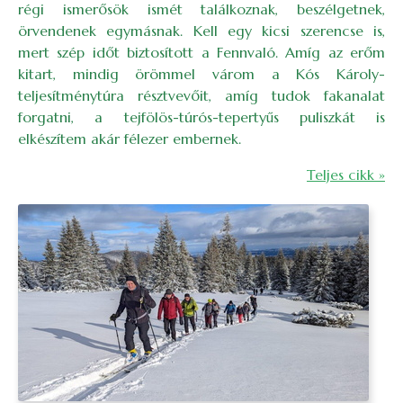
régi ismerősök ismét találkoznak, beszélgetnek,
örvendenek egymásnak. Kell egy kicsi szerencse is,
mert szép időt biztosított a Fennvaló. Amíg az erőm
kitart, mindig örömmel várom a Kós Károly-
teljesítménytúra résztvevőit, amíg tudok fakanalat
forgatni, a tejfölös-túrós-tepertyűs puliszkát is
elkészítem akár félezer embernek.
Teljes cikk »