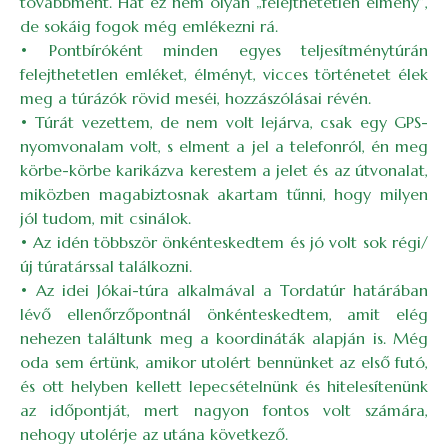
továbbment. Hát ez nem olyan „felejthetetlen élmény”,
de sokáig fogok még emlékezni rá.
• Pontbíróként minden egyes teljesítménytúrán
felejthetetlen emléket, élményt, vicces történetet élek
meg a túrázók rövid meséi, hozzászólásai révén.
• Túrát vezettem, de nem volt lejárva, csak egy GPS-
nyomvonalam volt, s elment a jel a telefonról, én meg
körbe-körbe karikázva kerestem a jelet és az útvonalat,
miközben magabiztosnak akartam tűnni, hogy milyen
jól tudom, mit csinálok.
• Az idén többször önkénteskedtem és jó volt sok régi/
új túratárssal találkozni.
• Az idei Jókai-túra alkalmával a Tordatúr határában
lévő ellenőrzőpontnál önkénteskedtem, amit elég
nehezen találtunk meg a koordináták alapján is. Még
oda sem értünk, amikor utolért bennünket az első futó,
és ott helyben kellett lepecsételnünk és hitelesítenünk
az időpontját, mert nagyon fontos volt számára,
nehogy utolérje az utána következő.