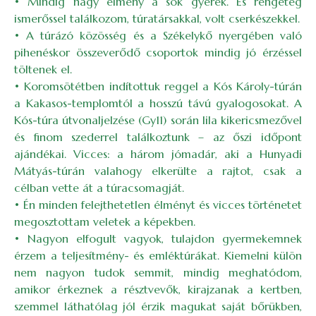
• Mindig nagy élmény a sok gyerek. És rengeteg
ismerőssel találkozom, túratársakkal, volt cserkészekkel.
• A túrázó közösség és a Székelykő nyergében való
pihenéskor összeverődő csoportok mindig jó érzéssel
töltenek el.
• Koromsötétben indítottuk reggel a Kós Károly-túrán
a Kakasos-templomtól a hosszú távú gyalogosokat. A
Kós-túra útvonaljelzése (Gy11) során lila kikericsmezővel
és finom szederrel találkoztunk – az őszi időpont
ajándékai. Vicces: a három jómadár, aki a Hunyadi
Mátyás-túrán valahogy elkerülte a rajtot, csak a
célban vette át a túracsomagját.
• Én minden felejthetetlen élményt és vicces történetet
megosztottam veletek a képekben.
• Nagyon elfogult vagyok, tulajdon gyermekemnek
érzem a teljesítmény- és emléktúrákat. Kiemelni külön
nem nagyon tudok semmit, mindig meghatódom,
amikor érkeznek a résztvevők, kirajzanak a kertben,
szemmel láthatólag jól érzik magukat saját bőrükben,