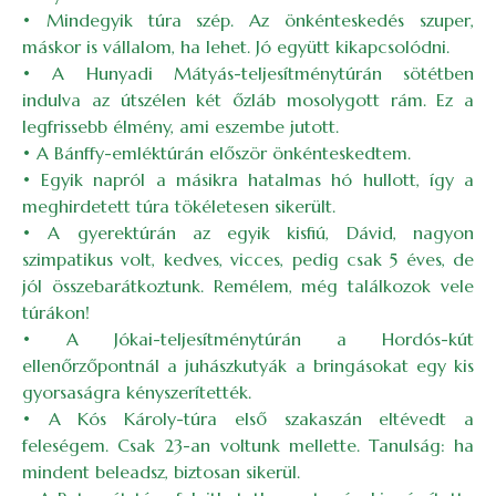
• Mindegyik túra szép. Az önkénteskedés szuper,
máskor is vállalom, ha lehet. Jó együtt kikapcsolódni.
• A Hunyadi Mátyás-teljesítménytúrán sötétben
indulva az útszélen két őzláb mosolygott rám. Ez a
legfrissebb élmény, ami eszembe jutott.
• A Bánffy-emléktúrán először önkénteskedtem.
• Egyik napról a másikra hatalmas hó hullott, így a
meghirdetett túra tökéletesen sikerült.
• A gyerektúrán az egyik kisfiú, Dávid, nagyon
szimpatikus volt, kedves, vicces, pedig csak 5 éves, de
jól összebarátkoztunk. Remélem, még találkozok vele
túrákon!
• A Jókai-teljesítménytúrán a Hordós-kút
ellenőrzőpontnál a juhászkutyák a bringásokat egy kis
gyorsaságra kényszerítették.
• A Kós Károly-túra első szakaszán eltévedt a
feleségem. Csak 23-an voltunk mellette. Tanulság: ha
mindent beleadsz, biztosan sikerül.