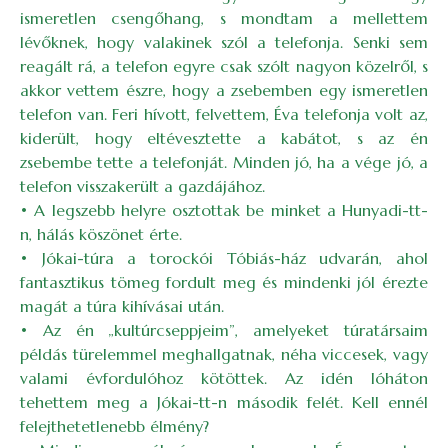
ismeretlen csengőhang, s mondtam a mellettem
lévőknek, hogy valakinek szól a telefonja. Senki sem
reagált rá, a telefon egyre csak szólt nagyon közelről, s
akkor vettem észre, hogy a zsebemben egy ismeretlen
telefon van. Feri hívott, felvettem, Éva telefonja volt az,
kiderült, hogy eltévesztette a kabátot, s az én
zsebembe tette a telefonját. Minden jó, ha a vége jó, a
telefon visszakerült a gazdájához.
• A legszebb helyre osztottak be minket a Hunyadi-tt-
n, hálás köszönet érte.
• Jókai-túra a torockói Tóbiás-ház udvarán, ahol
fantasztikus tömeg fordult meg és mindenki jól érezte
magát a túra kihívásai után.
• Az én „kultúrcseppjeim”, amelyeket túratársaim
példás türelemmel meghallgatnak, néha viccesek, vagy
valami évfordulóhoz kötöttek. Az idén lóháton
tehettem meg a Jókai-tt-n második felét. Kell ennél
felejthetetlenebb élmény?