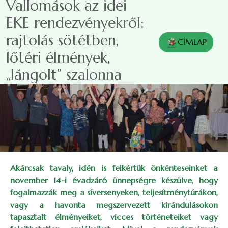
Vallomások az idei
Ugrás a tartalomra
EKE rendezvényekről:
rajtolás sötétben,
CÍMLAP
lőtéri élmények,
„lángolt” szalonna
Akárcsak tavaly, idén is felkértük önkénteseinket a
november 14-i évadzáró ünnepségre készülve, hogy
fogalmazzák meg a síversenyeken, teljesítménytúrákon,
vagy a havonta megszervezett kirándulásokon
tapasztalt élményeiket, vicces történeteiket vagy