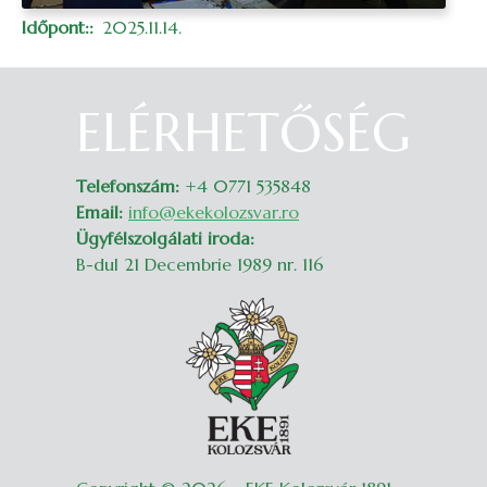
Időpont:
2025.11.14.
ELÉRHETŐSÉG
Belépés
Telefonszám:
+4 0771 535848
Email:
info@ekekolozsvar.ro
Ügyfélszolgálati iroda:
B-dul 21 Decembrie 1989 nr. 116