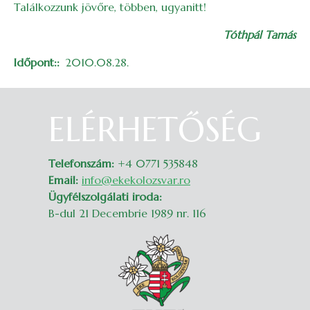
Találkozzunk jövőre, többen, ugyanitt!
Tóthpál Tamás
Időpont:
2010.08.28.
ELÉRHETŐSÉG
Belépés
Telefonszám:
+4 0771 535848
Email:
info@ekekolozsvar.ro
Ügyfélszolgálati iroda:
B-dul 21 Decembrie 1989 nr. 116