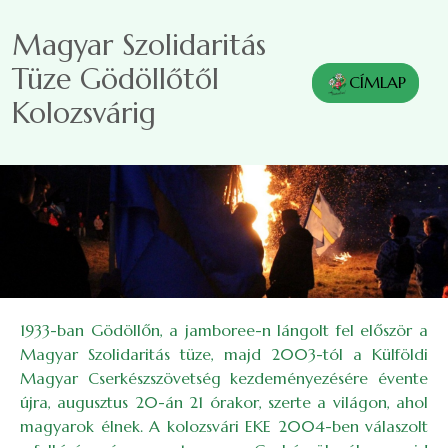
Ugrás a tartalomra
Magyar Szolidaritás
Tüze Gödöllőtől
CÍMLAP
Kolozsvárig
1933-ban Gödöllőn, a jamboree-n lángolt fel először a
Magyar Szolidaritás tüze, majd 2003-tól a Külföldi
Magyar Cserkészszövetség kezdeményezésére évente
újra, augusztus 20-án 21 órakor, szerte a világon, ahol
magyarok élnek. A kolozsvári EKE 2004-ben válaszolt