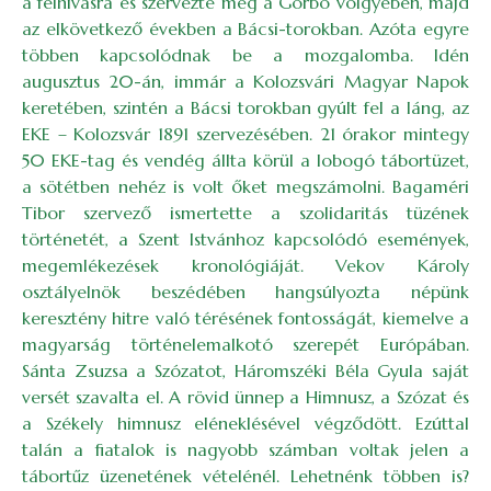
a felhívásra és szervezte meg a Gorbó völgyében, majd
az elkövetkező években a Bácsi-torokban. Azóta egyre
többen kapcsolódnak be a mozgalomba. Idén
augusztus 20-án, immár a Kolozsvári Magyar Napok
keretében, szintén a Bácsi torokban gyúlt fel a láng, az
EKE – Kolozsvár 1891 szervezésében. 21 órakor mintegy
50 EKE-tag és vendég állta körül a lobogó tábortüzet,
a sötétben nehéz is volt őket megszámolni. Bagaméri
Tibor szervező ismertette a szolidaritás tüzének
történetét, a Szent Istvánhoz kapcsolódó események,
megemlékezések kronológiáját. Vekov Károly
osztályelnök beszédében hangsúlyozta népünk
keresztény hitre való térésének fontosságát, kiemelve a
magyarság történelemalkotó szerepét Európában.
Sánta Zsuzsa a Szózatot, Háromszéki Béla Gyula saját
versét szavalta el. A rövid ünnep a Himnusz, a Szózat és
a Székely himnusz eléneklésével végződött. Ezúttal
talán a fiatalok is nagyobb számban voltak jelen a
tábortűz üzenetének vételénél. Lehetnénk többen is?