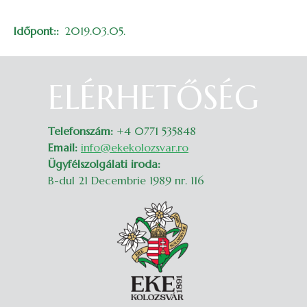
Időpont:
2019.03.05.
ELÉRHETŐSÉG
Belépés
Telefonszám:
+4 0771 535848
Email:
info@ekekolozsvar.ro
Ügyfélszolgálati iroda:
B-dul 21 Decembrie 1989 nr. 116