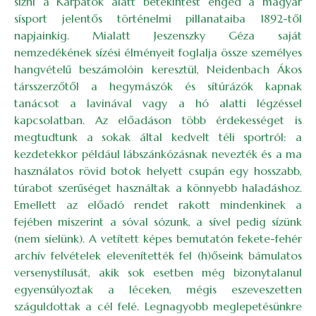
sízni a Kárpátok alatt betekintést enged a magyar
sísport jelentős történelmi pillanataiba 1892-től
napjainkig. Mialatt Jeszenszky Géza saját
nemzedékének sízési élményeit foglalja össze személyes
hangvételű beszámolóin keresztül, Neidenbach Ákos
társszerzőtől a hegymászók és sítúrázók kapnak
tanácsot a lavinával vagy a hó alatti légzéssel
kapcsolatban. Az előadáson több érdekességet is
megtudtunk a sokak által kedvelt téli sportról: a
kezdetekkor például lábszánkózásnak nevezték és a ma
használatos rövid botok helyett csupán egy hosszabb,
túrabot szerűséget használtak a könnyebb haladáshoz.
Emellett az előadó rendet rakott mindenkinek a
fejében miszerint a sóval sózunk, a sível pedig sízünk
(nem síelünk). A vetített képes bemutatón fekete-fehér
archív felvételek elevenítették fel (h)őseink bámulatos
versenystílusát, akik sok esetben még bizonytalanul
egyensúlyoztak a léceken, mégis eszeveszetten
száguldottak a cél felé. Legnagyobb meglepetésünkre