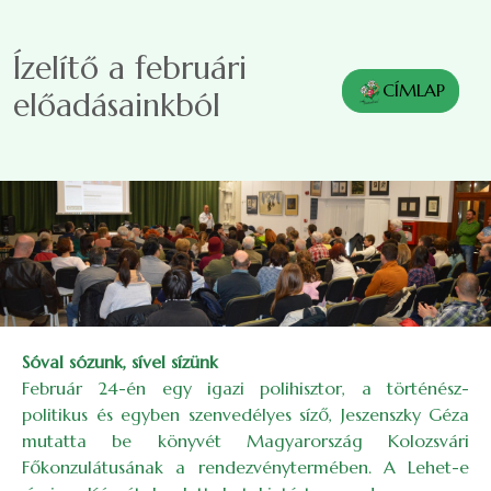
Ugrás a tartalomra
Ízelítő a februári
CÍMLAP
előadásainkból
Sóval sózunk, sível sízünk
Február 24-én egy igazi polihisztor, a történész-
politikus és egyben szenvedélyes síző, Jeszenszky Géza
mutatta be könyvét Magyarország Kolozsvári
Főkonzulátusának a rendezvénytermében. A Lehet-e