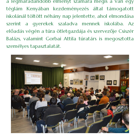
a legmaradandóbb élményt számára mégis a Van egy
téglám Kenyában kezdeményezés által támogatott
iskolánál töltött néhány nap jelentette, ahol elmondása
szerint a gyerekek szaladva mennek iskolába. Az
előadás végén a túra ötletgazdája és szervezője Csiszér
Balázs, valamint Gorbai Attila túratárs is megosztotta
személyes tapasztalatát.
Image