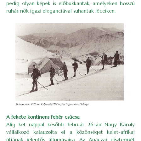
pedig olyan képek is előbukkantak, amelyeken hosszú
ruhás nők igazi eleganciával suhantak léceiken.
Image
A fekete kontinens fehér csúcsa
Alig két nappal később, február 26-án Nagy Károly
vállalkozó kalauzolta el a közönséget kelet-afrikai
útjának jelentős állomásaira. Az Apáczai dísztermét