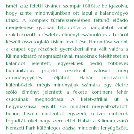
ismét száz feletti kíváncsi szempár töltötte be igazolva,
hogy szinte mindnyájunkban ott lapul a kalandvágyó
utazó. A komplex túrafelszerelésben feltűnő előadó
megjelenése gyorsan feloldotta a hangulatot, amit
csak fokozott a részletes élménybeszámoló és a túráról
készült összefoglaló kisfilm levetítése. Elmondása szerint
a csapat egy részének gyerekkori álma vált valóra a
Kilimandzsáró megmászásával, másoknak felejthetetlen
kalandot jelentett, egyeseknek pedig többéves
humanitárius projekt részeként valósult meg
adománygyűjtés céljából. Habár motivációik
különböztek, mégis mindnyájuk számára egy életre
szóló élményt jelentett a fekete kontinens fehér
csúcsának meghódítása. A kelet-afrikai út a
hegymászással együtt sok mindent megváltoztatott
benne, hiszen mindenhol egyszerű, kedves emberek
fogadták őket nagy szeretettel. Habár a Kilimandzsáró
Nemzeti Park különleges oázisa mindenkit lenyűgözött,