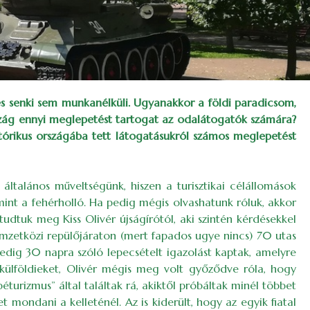
 és senki sem munkanélküli. Ugyanakkor a földi paradicsom,
rszág ennyi meglepetést tartogat az odalátogatók számára?
tórikus országába tett látogatásukról számos meglepetést
általános műveltségünk, hiszen a turisztikai célállomások
 mint a fehérholló. Ha pedig mégis olvashatunk róluk, akkor
tudtuk meg Kiss Olivér újságírótól, aki szintén kérdésekkel
 nemzetközi repülőjáraton (mert fapados ugye nincs) 70 utas
pedig 30 napra szóló lepecsételt igazolást kaptak, amelyre
a külföldieket, Olivér mégis meg volt győződve róla, hogy
turizmus” által találtak rá, akiktől próbáltak minél többet
mondani a kelleténél. Az is kiderült, hogy az egyik fiatal