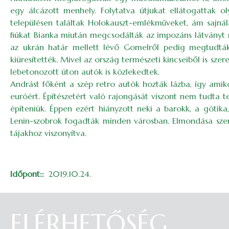
egy álcázott menhely. Folytatva útjukat ellátogattak o
településen találtak Holokauszt-emlékműveket, ám sajnál
fiúkat Bianka miután megcsodálták az impozáns látványt n
az ukrán határ mellett lévő Gomelről pedig megtudták,
kiüresítették. Mivel az ország természeti kincseiből is sze
lebetonozott úton autók is közlekedtek.
Andrást főként a szép retro autók hozták lázba, így ami
euróért. Építészetért való rajongását viszont nem tudta te
építeniük. Éppen ezért hiányzott neki a barokk, a gótik
Lenin-szobrok fogadták minden városban. Elmondása szerin
tájakhoz viszonyítva.
Időpont:
2019.10.24.
ELÉRHETŐSÉG