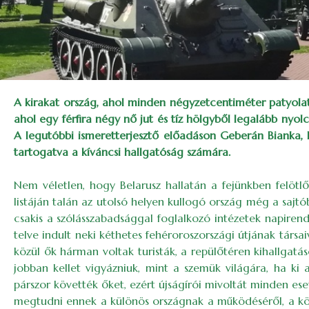
A kirakat ország, ahol minden négyzetcentiméter patyolat 
ahol egy férfira négy nő jut és tíz hölgyből legalább ny
A legutóbbi ismeretterjesztő előadáson Geberán Bianka, 
tartogatva a kíváncsi hallgatóság számára.
Nem véletlen, hogy Belarusz hallatán a fejünkben felötlő
listáján talán az utolsó helyen kullogó ország még a sajtó
csakis a szólásszabadsággal foglalkozó intézetek napirendj
telve indult neki kéthetes fehéroroszországi útjának társa
közül ők hárman voltak turisták, a repülőtéren kihallgatá
jobban kellet vigyázniuk, mint a szemük világára, ha ki 
párszor követték őket, ezért újságírói mivoltát minden ese
megtudni ennek a különös országnak a működéséről, a közha