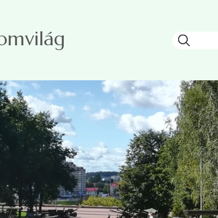
lomvilág
Keresés