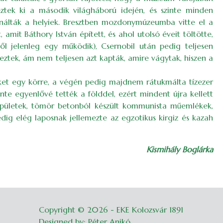
eztek ki a második világháború idején, és szinte minden
sználták a helyiek. Bresztben mozdonymúzeumba vitte el a
it Báthory István épített, és ahol utolsó éveit töltötte,
l jelenleg egy működik), Csernobil után pedig teljesen
ekeztek, ám nem teljesen azt kapták, amire vágytak, hiszen a
őket egy körre, a végén pedig majdnem rátukmálta tízezer
inte egyenlővé tették a földdel, ezért mindent újra kellett
l épületek, tömör betonból készült kommunista műemlékek,
dig elég laposnak jellemezte az egzotikus kirgiz és kazah
Kismihály Boglárka
Copyright © 2026 - EKE Kolozsvár 1891
Belépés
Designed by: Péter Anikó