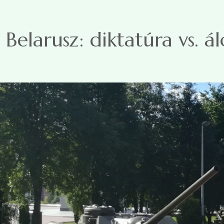
Ugrás a tartalomra
Belarusz: diktatúra vs. á