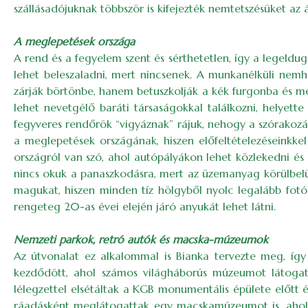
szállásadójuknak többször is kifejezték nemtetszésüket az
A meglepetések országa
A rend és a fegyelem szent és sérthetetlen, így a legeldu
lehet beleszaladni, mert nincsenek. A munkanélküli nemho
zárják börtönbe, hanem betuszkolják a kék furgonba és meg
lehet nevetgélő baráti társaságokkal találkozni, helyett
fegyveres rendőrök “vigyáznak” rájuk, nehogy a szórakoz
a meglepetések országának, hiszen előfeltételezéseinkkel
országról van szó, ahol autópályákon lehet közlekedni 
nincs okuk a panaszkodásra, mert az üzemanyag körülbelül 3
magukat, hiszen minden tíz hölgyből nyolc legalább fotóm
rengeteg 20-as évei elején járó anyukát lehet látni.
Nemzeti parkok, retró autók és macska-múzeumok
Az útvonalat ez alkalommal is Bianka tervezte meg, így
kezdődött, ahol számos világháborús múzeumot látogatta
lélegzettel elsétáltak a KGB monumentális épülete előtt 
ráadásként meglátogattak egy macskamúzeumot is, ahol 