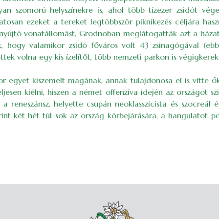
lyan szomorú helyszínekre is, ahol több tízezer zsidót vég
atosan ezeket a tereket legtöbbször piknikezés céljára ha
yújtó vonatállomást, Grodnoban meglátogatták azt a házat, am
 hogy valamikor zsidó főváros volt 43 zsinagógával (ebbő
rettek volna egy kis ízelítőt, több nemzeti parkon is végigker
kor egyet kiszemelt magának, annak tulajdonosa el is vitte 
ljesen kiélni, hiszen a német offenzíva idején az országot sz
a, a reneszánsz, helyette csupán neoklasszicista és szocreá
t két hét túl sok az ország körbejárására, a hangulatot pe