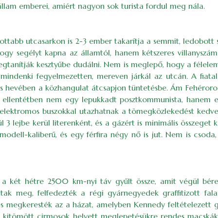
 állam emberei, amiért nagyon sok turista fordul meg nála.
gottabb utcasarkon is 2-3 ember takarítja a semmit, ledobott 
gy segélyt kapna az államtól, hanem kétszeres villanyszámlá
tanítják kesztyűbe dudálni. Nem is meglepő, hogy a félelem s
e mindenki fegyelmezetten, mereven járkál az utcán. A fiata
ás hevében a közhangulat átcsapjon tüntetésbe. Ám Fehéroros
 ellentétben nem egy lepukkadt posztkommunista, hanem egy i
és elektromos buszokkal utazhatnak a tömegközlekedést ked
 lejbe kerül literenként, és a gázért is minimális összeget ke
odell-kaliberű, és egy férfira négy nő is jut. Nem is csoda
 a két hétre 2500 km-nyi táv gyűlt össze, amit végül bérel
k meg, felfedezték a régi gyárnegyedek graffitizott falai
és megkeresték az a házat, amelyben Kennedy feltételezett gy
kitömött cirmosok helyett meglepetésükre rendes macskákat