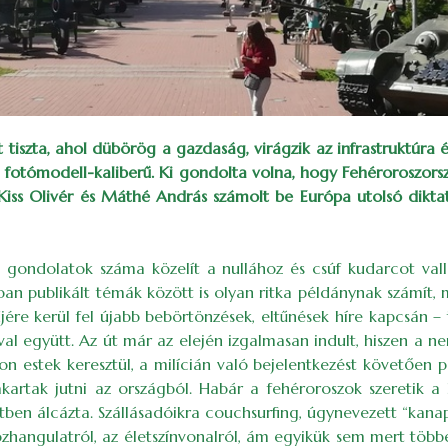
tiszta, ahol dübörög a gazdaság, virágzik az infrastruktúra
olc fotómodell-kaliberű. Ki gondolta volna, hogy Fehéroroszo
Kiss Olivér és Máthé András számolt be Európa utolsó dikta
 gondolatok száma közelít a nullához és csúf kudarcot vall 
ban publikált témák között is olyan ritka példánynak számít,
ére kerül fel újabb bebörtönzések, eltűnések híre kapcsán – 
ival együtt. Az út már az elején izgalmasan indult, hiszen a
son estek keresztül, a milícián való bejelentkezést követően 
akartak jutni az országból. Habár a fehéroroszok szeretik 
tben álcázta. Szállásadóikra couchsurfing, úgynevezett “kanapé
ngulatról, az életszínvonalról, ám egyikük sem mert többet 