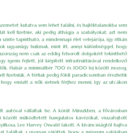
szemetet kutatva sem lehet találni, és hajléktalanokba sem
t kell fizetnie, aki pedig áthágja a szabályokat, azt nem
zinte tapintható, a mindennapi élet velejárója, így ritkán
lok ugyanúgy buliznak, mint itt, annyi különbséggel, hogy
zország nem csak az eddig felsorolt dolgokért tekinthető
genis fejlett, jól kiépített infrastruktúrával rendelkező
velők. Habár a minimálbér 700 és 1000 lej között mozog,
ll fizetniük. A férfiak pedig földi paradicsomban érezhetik
, hogy emiatt a nők sietnek férjhez menni, így az utcákon
t autóval vállaltak be. A körút Minszkben, a fővárosban
 között működtetett hangulatos kávézókat, visszafojtott
ilkosa, Lee Harvey Oswald lakott. A kíváncsiságtól hajtva
 találtak, s gyorsan rájöttek, hogy a múzeum valójában