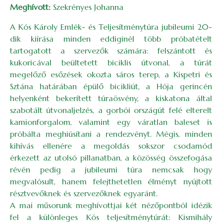
Meghívott:
Szekrényes Johanna
A Kós Károly Emlék- és Teljesítménytúra jubileumi 20-
dik kiírása minden eddiginél több próbatételt
tartogatott a szervezők számára: felszántott és
kukoricával beültetett biciklis útvonal, a túrát
megelőző esőzések okozta sáros terep, a Kispetri és
Sztána határában épülő bicikliút, a Hója gerincén
helyenként bekerített túraösvény, a kiskatona által
szabotált útvonaljelzés, a gorbói országút felé elterelt
kamionforgalom, valamint egy váratlan baleset is
próbálta meghiúsítani a rendezvényt. Mégis, minden
kihívás ellenére a megoldás sokszor csodamód
érkezett az utolsó pillanatban, a közösség összefogása
révén pedig a jubileumi túra nemcsak hogy
megvalósult, hanem felejthetetlen élményt nyújtott
résztvevőknek és szervezőknek egyaránt.
A mai műsorunk meghívottjai két nézőpontból idézik
fel a különleges Kós teljesítménytúrát: Kismihály