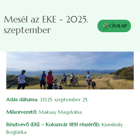
Ugrás a tartalomra
Mesél az EKE - 2025.
CÍMLAP
szeptember
Adás dátuma:
2025. szeptember 25.
Műsorvezető:
Maksay Magdolna
Résztvevő (EKE – Kolozsvár 1891 részéről):
Kismihály
Boglárka