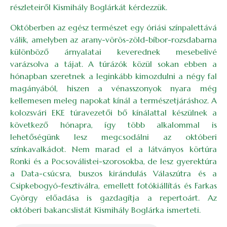
részleteiről Kismihály Boglárkát kérdezzük.
Októberben az egész természet egy óriási színpalettává
válik, amelyben az arany-vörös-zöld-bíbor-rozsdabarna
különböző árnyalatai keverednek mesebelivé
varázsolva a tájat. A túrázók közül sokan ebben a
hónapban szeretnek a leginkább kimozdulni a négy fal
magányából, hiszen a vénasszonyok nyara még
kellemesen meleg napokat kínál a természetjáráshoz. A
kolozsvári EKE túravezetői bő kínálattal készülnek a
következő hónapra, így több alkalommal is
lehetőségünk lesz megcsodálni az októberi
színkavalkádot. Nem marad el a látványos körtúra
Ronki és a Pocsoválistei-szorosokba, de lesz gyerektúra
a Data-csúcsra, buszos kirándulás Válaszútra és a
Csipkebogyó-fesztiválra, emellett fotókiállítás és Farkas
György előadása is gazdagítja a repertoárt. Az
októberi bakancslistát Kismihály Boglárka ismerteti.