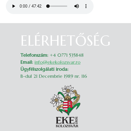
Audio file
ELÉRHETŐSÉG
Belépés
Telefonszám:
+4 0771 535848
Email:
info@ekekolozsvar.ro
Ügyfélszolgálati iroda:
B-dul 21 Decembrie 1989 nr. 116