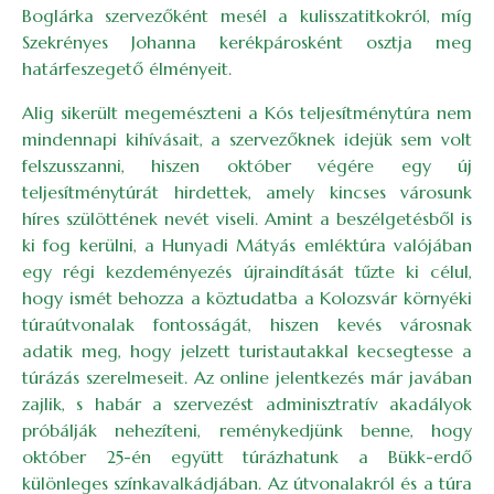
Boglárka szervezőként mesél a kulisszatitkokról, míg
Szekrényes Johanna kerékpárosként osztja meg
határfeszegető élményeit.
Alig sikerült megemészteni a Kós teljesítménytúra nem
mindennapi kihívásait, a szervezőknek idejük sem volt
felszusszanni, hiszen október végére egy új
teljesítménytúrát hirdettek, amely kincses városunk
híres szülöttének nevét viseli. Amint a beszélgetésből is
ki fog kerülni, a Hunyadi Mátyás emléktúra valójában
egy régi kezdeményezés újraindítását tűzte ki célul,
hogy ismét behozza a köztudatba a Kolozsvár környéki
túraútvonalak fontosságát, hiszen kevés városnak
adatik meg, hogy jelzett turistautakkal kecsegtesse a
túrázás szerelmeseit. Az online jelentkezés már javában
zajlik, s habár a szervezést adminisztratív akadályok
próbálják nehezíteni, reménykedjünk benne, hogy
október 25-én együtt túrázhatunk a Bükk-erdő
különleges színkavalkádjában. Az útvonalakról és a túra