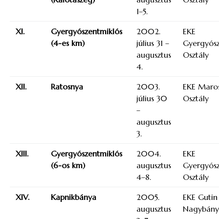
1–5.
XI.
Gyergyószentmiklós
2002.
EKE
(4-es km)
július 31 –
Gyergyósz
augusztus
Osztály
4.
XII.
Ratosnya
2003.
EKE Maros
július 30
Osztály
–
augusztus
3.
XIII.
Gyergyószentmiklós
2004.
EKE
(6-os km)
augusztus
Gyergyósz
4–8.
Osztály
XIV.
Kapnikbánya
2005.
EKE Gutin
augusztus
Nagybány