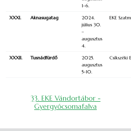
1–6.
XXXI.
Aknasugatag
2024.
EKE Szat
július 30.
–
augusztus
4.
XXXII.
Tusnádfürdő
2025.
Csíkszéki 
augusztus
5-10.
33. EKE Vándortábor -
Gyergyócsomafalva