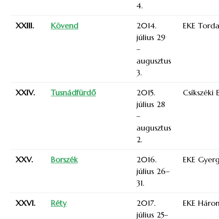
4.
XXIII.
Kövend
2014.
EKE Torda
július 29
–
augusztus
3.
XXIV.
Tusnádfürdő
2015.
Csíkszéki 
július 28
–
augusztus
2.
XXV.
Borszék
2016.
EKE Gyer
július 26–
31.
XXVI.
Réty
2017.
EKE Háro
július 25–