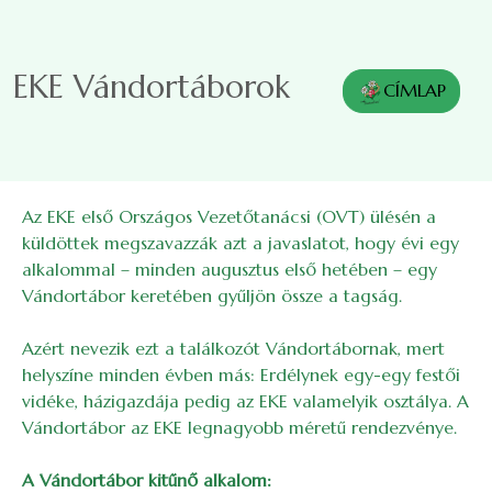
Skip to main content
EKE Vándortáborok
CÍMLAP
Az EKE első Országos Vezetőtanácsi (OVT) ülésén a
küldöttek megszavazzák azt a javaslatot, hogy évi egy
alkalommal – minden augusztus első hetében – egy
Vándortábor keretében gyűljön össze a tagság.
Azért nevezik ezt a találkozót Vándortábornak, mert
helyszíne minden évben más: Erdélynek egy-egy festői
vidéke, házigazdája pedig az EKE valamelyik osztálya. A
Vándortábor az EKE legnagyobb méretű rendezvénye.
A Vándortábor kitűnő alkalom: