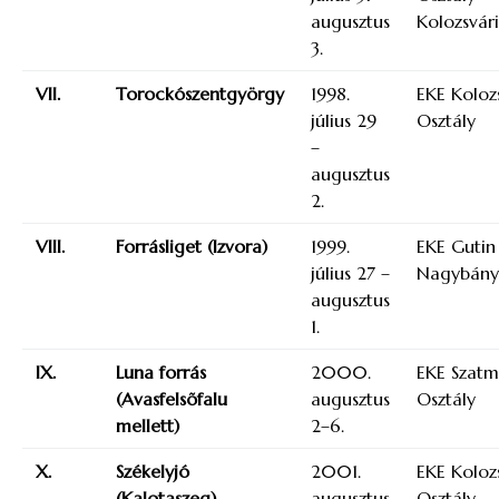
augusztus
Kolozsvári
3.
VII.
Torockószentgyörgy
1998.
EKE Koloz
július 29
Osztály
–
augusztus
2.
VIII.
Forrásliget (Izvora)
1999.
EKE Gutin
július 27 –
Nagybány
augusztus
1.
IX.
Luna forrás
2000.
EKE Szat
(Avasfelsõfalu
augusztus
Osztály
mellett)
2–6.
X.
Székelyjó
2001.
EKE Koloz
(Kalotaszeg)
augusztus
Osztály