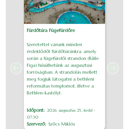
Fürdőtúra Fügefürdőre
J
Szeretettel várunk minden
S
érdeklődőt fürdőtúránkra, amely
é
során a fügefürdői strandon (Băile
g
Figa) hűsülhetünk az augusztusi
a
Previous
Next
forróságban. A strandolás mellett
H
meg fogjuk látogatni a bethleni
református templomot, illetve a
I
Bethlen-kastélyt.
S
Időpont
M
2026. augusztus 25., kedd -
07:30
Szervező
Szőcs Miklós