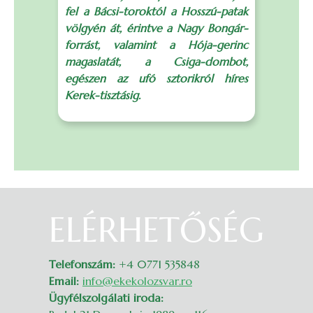
fel a Bácsi-toroktól a Hosszú-patak
a
völgyén át, érintve a Nagy Bongár-
B
forrást, valamint a Hója-gerinc
C
magaslatát, a Csiga-dombot,
e
egészen az ufó sztorikról híres
Kerek-tisztásig.
p
ELÉRHETŐSÉG
Belépés
Telefonszám:
+4 0771 535848
Email:
info@ekekolozsvar.ro
Ügyfélszolgálati iroda: