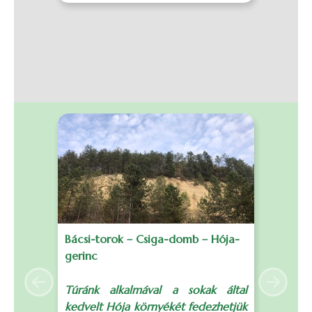
Bácsi-torok – Csiga-domb – Hója-
B
gerinc
S
Previous
Next
Túránk alkalmával a sokak által
T
kedvelt Hója környékét fedezhetjük
t