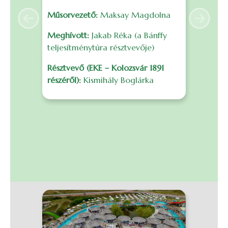
é
Műsorvezető:
Maksay Magdolna
s
Previous
Next
F
Meghívott:
Jakab Réka (a Bánffy
f
teljesítménytúra résztvevője)
m
Résztvevő (EKE – Kolozsvár 1891
r
részéről):
Kismihály Boglárka
B
I
0
S