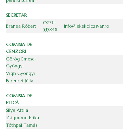
pentru turism
SECRETAR
0771-
Branea Róbert
info@ekekolozsvar.ro
535848
COMISIA DE
CENZORI
Görög Emese-
Gyöngyi
Vigh Gyöngyi
Ferenczi Júlia
COMISIA DE
ETICĂ
Silye Attila
Zsigmond Erika
Tóthpál Tamás