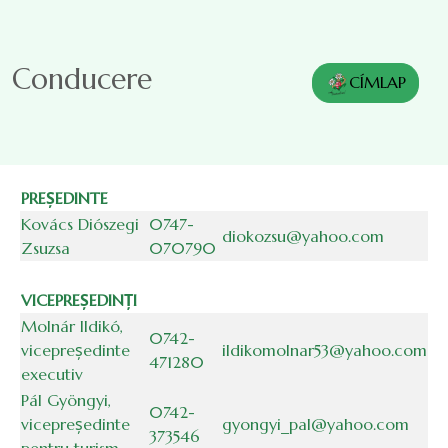
Sari la conținutul principal
Conducere
CÍMLAP
PREȘEDINTE
Kovács Diószegi
0747-
diokozsu@yahoo.com
Zsuzsa
070790
VICEPREȘEDINȚI
Molnár Ildikó,
0742-
vicepreședinte
ildikomolnar53@yahoo.com
471280
executiv
Pál Gyöngyi,
0742-
vicepreședinte
gyongyi_pal@yahoo.com
373546