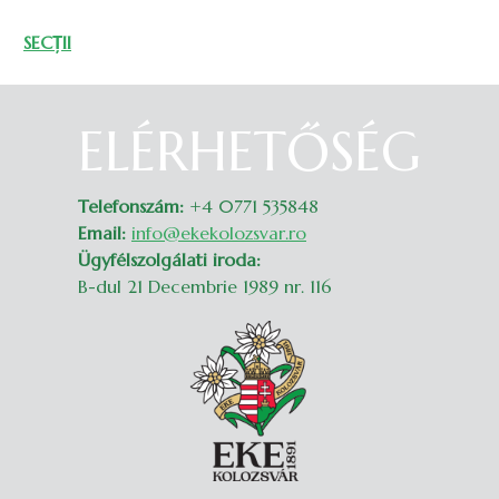
SECȚII
ELÉRHETŐSÉG
Belépés
Telefonszám:
+4 0771 535848
Email:
info@ekekolozsvar.ro
Ügyfélszolgálati iroda:
B-dul 21 Decembrie 1989 nr. 116