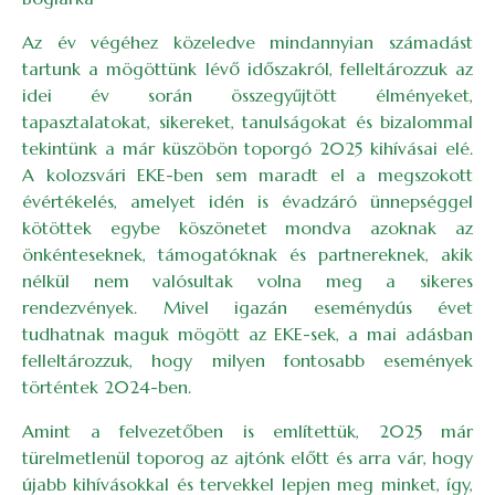
Az év végéhez közeledve mindannyian számadást
tartunk a mögöttünk lévő időszakról, felleltározzuk az
idei év során összegyűjtött élményeket,
tapasztalatokat, sikereket, tanulságokat és bizalommal
tekintünk a már küszöbön toporgó 2025 kihívásai elé.
A kolozsvári EKE-ben sem maradt el a megszokott
évértékelés, amelyet idén is évadzáró ünnepséggel
kötöttek egybe köszönetet mondva azoknak az
önkénteseknek, támogatóknak és partnereknek, akik
nélkül nem valósultak volna meg a sikeres
rendezvények. Mivel igazán eseménydús évet
tudhatnak maguk mögött az EKE-sek, a mai adásban
felleltározzuk, hogy milyen fontosabb események
történtek 2024-ben.
Amint a felvezetőben is említettük, 2025 már
türelmetlenül toporog az ajtónk előtt és arra vár, hogy
újabb kihívásokkal és tervekkel lepjen meg minket, így,