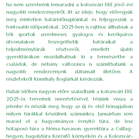
ha nem szeretnénk lemaradni a kolozsvári EKE jövő évi
nagyobb rendezvényeiről, itt az ideje, hogy elővegyük
még érintetlen határidőnaplóinkat és feljegyezzük a
fontosabb időpontokat. 2025-ben is rajthoz állhatnak a
téli sportok szerelmesei, gyalogos és kerékpáros
útvonalakon feszegethetik határaikat a
teljesítménytúrák résztvevői, emellett újabb
gyerektúrákon mozdulhatnak ki a természetbe a
családok, de néhány változásra is számíthatunk a
nagyobb rendezvényeik dátumait illetően. A
részletekről Kismihály Boglárkát kérdezzük.
Habár időben nagyon előre szaladtunk a kolozsvári EKE
2025-ös terveinek ismertetésével, térjünk vissza a
jelenbe és nézzük meg, hogy az új év első hónapjában
milyen túrákkal készülnek számunkra. Januárban sem
marad el a hagyományos évnyitó túra, de lesz
hótaposó túra a Néma-havason, gyerektúra a Csillag-
hegyen, bagolytúra Körösfő környékén és a Kolozsvár-