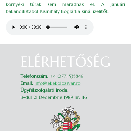
környéki túrák sem maradnak el. A januári
bakancslistából Kismihály Boglárka kínál ízelítőt.
Audio file
ELÉRHETŐSÉG
Belépés
Telefonszám:
+4 0771 535848
Email:
info@ekekolozsvar.ro
Ügyfélszolgálati iroda:
B-dul 21 Decembrie 1989 nr. 116