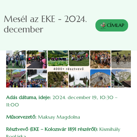
Ugrás a tartalomra
Mesél az EKE - 2024.
CÍMLAP
december
Adás dátuma, ideje:
2024. december 19., 10:30 –
11:00
Műsorvezető:
Maksay Magdolna
Résztvevő (EKE – Kolozsvár 1891 részéről):
Kismihály
Boglárka