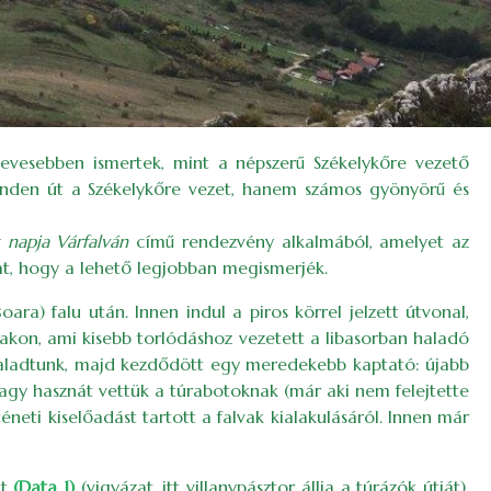
kevesebben ismertek, mint a népszerű Székelykőre vezető
 minden út a Székelykőre vezet, hanem számos gyönyörű és
 napja Várfalván
című rendezvény alkalmából, amelyet az
alat, hogy a lehető legjobban megismerjék.
ara) falu után. Innen indul a piros körrel jelzett útvonal,
atakon, ami kisebb torlódáshoz vezetett a libasorban haladó
 haladtunk, majd kezdődött egy meredekebb kaptató: újabb
agy hasznát vettük a túrabotoknak (már aki nem felejtette
éneti kiselőadást tartott a falvak kialakulásáról. Innen már
at
(Data 1)
(vigyázat, itt villanypásztor állja a túrázók útját),