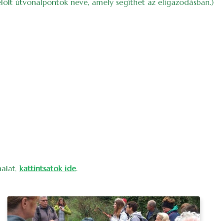
lölt útvonalpontok neve, amely segíthet az eligazodásban.)
nalat,
kattintsatok ide
.