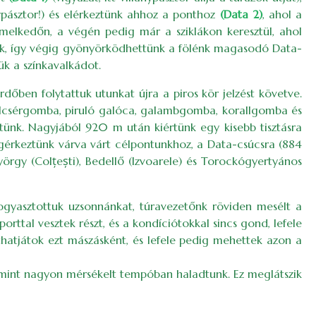
ypásztor!) és elérkeztünk ahhoz a ponthoz
(Data 2)
, ahol a
emelkedőn, a végén pedig már a sziklákon keresztül, ahol
ottuk, így végig gyönyörködhettünk a fölénk magasodó Data-
ük a színkavalkádot.
erdőben folytattuk utunkat újra a piros kör jelzést követve.
 tölcsérgomba, piruló galóca, galambgomba, korallgomba és
tünk. Nagyjából 920 m után kiértünk egy kisebb tisztásra
gérkeztünk várva várt célpontunkhoz, a Data-csúcsra (884
örgy (Colțești), Bedellő (Izvoarele) és Torockógyertyános
fogyasztottuk uzsonnánkat, túravezetőnk röviden mesélt a
rttal vesztek részt, és a kondíciótokkal sincs gond, lefele
zthatjátok ezt mászásként, és lefele pedig mehettek azon a
alamint nagyon mérsékelt tempóban haladtunk. Ez meglátszik