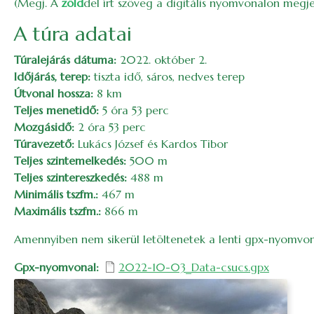
(Megj. A
zöld
del írt szöveg a digitális nyomvonalon megje
A túra adatai
Túralejárás dátuma:
2022. október 2.
Időjárás, terep:
tiszta idő, sáros, nedves terep
Útvonal hossza:
8 km
Teljes menetidő:
5 óra 53 perc
Mozgásidő:
2 óra 53 perc
Túravezető:
Lukács József és Kardos Tibor
Teljes szintemelkedés:
500 m
Teljes szintereszkedés:
488 m
Minimális tszfm.:
467 m
Maximális tszfm.:
866 m
Amennyiben nem sikerül letöltenetek a lenti gpx-nyomvo
Gpx-nyomvonal
2022-10-03_Data-csucs.gpx