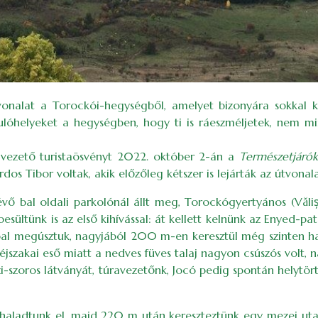
tvonalat a Torockói-hegységből, amelyet bizonyára sokkal 
ándulóhelyeket a hegységben, hogy ti is ráeszméljetek, nem
a vezető turistaösvényt 2022. október 2-án a
Természetjárók
rdos Tibor voltak, akik előzőleg kétszer is lejárták az útvon
vő bal oldali parkolónál állt meg, Torockógyertyános (Vălișo
esültünk is az első kihívással: át kellett kelnünk az Enyed-p
ábbal megúsztuk, nagyjából 200 m-en keresztül még szinten
szakai eső miatt a nedves füves talaj nagyon csúszós volt, n
zi-szoros látványát, túravezetőnk, Jocó pedig spontán helytört
 haladtunk el, majd 220 m után kereszteztünk egy mezei ut