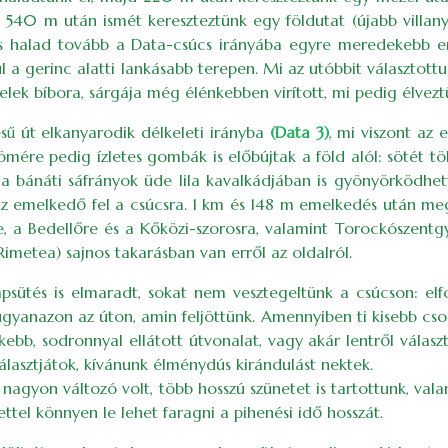
. 540 m után ismét kereszteztünk egy földutat (újabb villan
piros halad tovább a Data-csúcs irányába egyre meredekebb 
ndul a gerinc alatti lankásabb terepen. Mi az utóbbit választ
velek bíbora, sárgája még élénkebben virított, mi pedig élvezt
sű út elkanyarodik délkeleti irányba
(Data 3)
, mi viszont az 
römére pedig ízletes gombák is előbújtak a föld alól: sötét
 bánáti sáfrányok üde lila kavalkádjában is gyönyörködhet
z emelkedő fel a csúcsra. 1 km és 148 m emelkedés után me
e, a Bedellőre és a Kőközi-szorosra, valamint Torockószentgy
(Rimetea) sajnos takarásban van erről az oldalról.
apsütés is elmaradt, sokat nem vesztegeltünk a csúcson: el
ugyanazon az úton, amin feljöttünk. Amennyiben ti kisebb csopo
ekebb, sodronnyal ellátott útvonalat, vagy akár lentről válas
álasztjátok, kívánunk élménydús kirándulást nektek.
is nagyon változó volt, több hosszú szünetet is tartottunk, v
ttel könnyen le lehet faragni a pihenési idő hosszát.