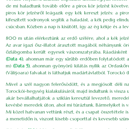
de mi haladtunk tovább előre a piros kör jelzést követve
piros kör jelzésről leágazik egy kék kereszt jelzés: a 
kifeszített sodronyok segítik a haladást, a kék pedig eli
csúcsban. Közben a nap is kisütött, így az ég kékje és a le
800 m után elérkeztünk az erdő szélére, ahol a kék jelzé
Az avar igazi ősz-illatot árasztott magából, néhányunk ö
őzlábgomba került egyesek vászonszatyrába. Ráadásként a
(Data 4)
, ahonnan már egy sűrűbb erdőben folytatódott a
m)
(Data 5)
, ahonnan gyönyörű kilátás nyílik az Ordaskőr
(Vălișoara) falvakat is láthatjuk madártávlatból. Torockó 
Mivel a szél nagyon felerősödött, és a megjósolt déli n
Torockói-hegység kialakulásáról, majd indultunk is vissza 
akár bevállalhatjátok a sziklán keresztül levezető, mered
kevésbé meredek úton, ahol mi túráztunk. Bármelyiket is v
Mi közel hatvanan vettünk részt, és a csapat összetétele 
a menetidőn is, viszont kisebb csoporttal és kevesebb szüne