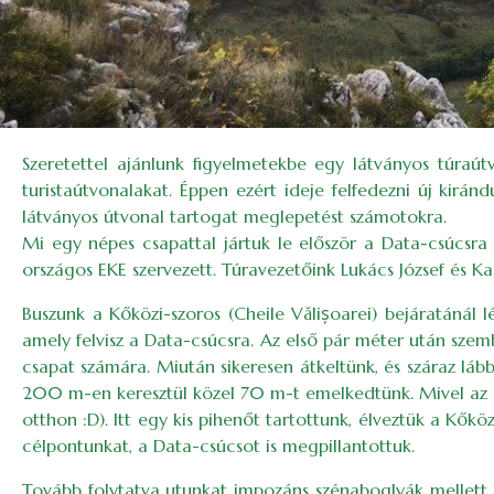
Szeretettel ajánlunk figyelmetekbe egy látványos túraú
turistaútvonalakat. Éppen ezért ideje felfedezni új kir
látványos útvonal tartogat meglepetést számotokra.
Mi egy népes csapattal jártuk le először a Data-csúcsr
országos EKE szervezett. Túravezetőink Lukács József és Ka
Buszunk a Kőközi-szoros (Cheile Vălișoarei) bejáratánál lé
amely felvisz a Data-csúcsra. Az első pár méter után szemb
csapat számára. Miután sikeresen átkeltünk, és száraz l
200 m-en keresztül közel 70 m-t emelkedtünk. Mivel az éj
otthon :D). Itt egy kis pihenőt tartottunk, élveztük a Kőkö
célpontunkat, a Data-csúcsot is megpillantottuk.
Tovább folytatva utunkat impozáns szénaboglyák mellett