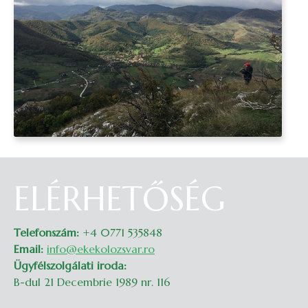
ELÉRHETŐSÉG
Telefonszám:
+4 0771 535848
Email:
info@ekekolozsvar.ro
Ügyfélszolgálati iroda:
B-dul 21 Decembrie 1989 nr. 116