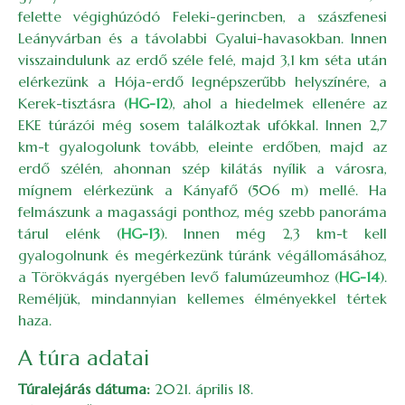
felette végighúzódó Feleki-gerincben, a szászfenesi
Leányvárban és a távolabbi Gyalui-havasokban. Innen
visszaindulunk az erdő széle felé, majd 3,1 km séta után
elérkezünk a Hója-erdő legnépszerűbb helyszínére, a
Kerek-tisztásra (
HG-12
), ahol a hiedelmek ellenére az
EKE túrázói még sosem találkoztak ufókkal. Innen 2,7
km-t gyalogolunk tovább, eleinte erdőben, majd az
erdő szélén, ahonnan szép kilátás nyílik a városra,
mígnem elérkezünk a Kányafő (506 m) mellé. Ha
felmászunk a magassági ponthoz, még szebb panoráma
tárul elénk (
HG-13
). Innen még 2,3 km-t kell
gyalogolnunk és megérkezünk túránk végállomásához,
a Törökvágás nyergében levő falumúzeumhoz (
HG-14
).
Reméljük, mindannyian kellemes élményekkel tértek
haza.
A túra adatai
Túralejárás dátuma:
2021. április 18.