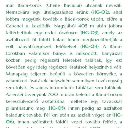
már Bácsi-torok (Cheile Baciului) utcának nevezik.
Nemsokára egy útelágazáshoz érünk (
HG-02
), ahol
jobbra megyünk tovább a Bácsi-torok utcán, előre a
Cabanei u. kezdődik. Nagyjából 405 m után jobbra
feltérhetünk egy erdei ösvényre (
HG-03
), amely az
aszfaltozott út fölött halad. Innen megközelíthetjük a
volt bányát/régészeti lelőhelyet (
HG-04
). A Bácsi-
torokban valamikor bánya is működött, bányászat
közben pedig régészeti leleteket találtak, így ezt
követően egy ideig régészeti ásatások helyszínévé vált.
Manapság teljesen beépült a közvetlen környéke, a
valamikori ásatások helyszínén semmilyen tevékenység
sem folyik, és sajnos információs táblákat sem találunk.
Az erdei ösvényünk 700 m után belefut a Bácsi-torkon
keresztülvezető aszfaltútba, mellette egy tavacskát
pillanthatunk meg (
HG-05
), innen pedig az aszfalton
haladunk tovább. Fél km után az aszfalt véget ér (
HG-
06
), innen szélesített földút vezet tovább felfele, a