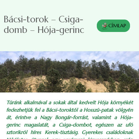
Ugrás a tartalomra
Bácsi-torok – Csiga-
CÍMLAP
domb – Hója-gerinc
Túránk alkalmával a sokak által kedvelt Hója környékét
fedezhetjük fel a Bácsi-toroktól a Hosszú-patak völgyén
át, érintve a Nagy Bongár-forrást, valamint a Hója-
gerinc magaslatát, a Csiga-dombot, egészen az ufó
sztorikról híres Kerek-tisztásig. Gyerekes családoknak