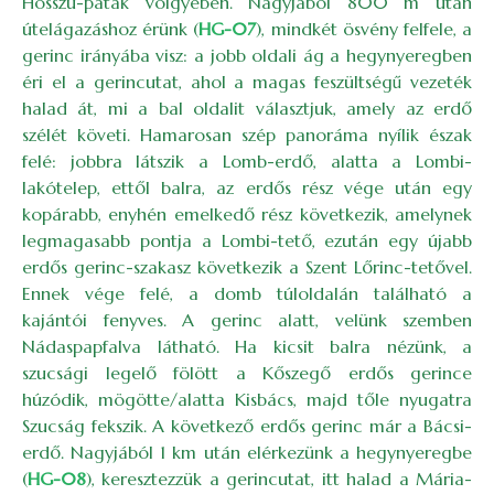
Hosszú-patak völgyében. Nagyjából 800 m után
útelágazáshoz érünk (
HG-07
), mindkét ösvény felfele, a
gerinc irányába visz: a jobb oldali ág a hegynyeregben
éri el a gerincutat, ahol a magas feszültségű vezeték
halad át, mi a bal oldalit választjuk, amely az erdő
szélét követi. Hamarosan szép panoráma nyílik észak
felé: jobbra látszik a Lomb-erdő, alatta a Lombi-
lakótelep, ettől balra, az erdős rész vége után egy
kopárabb, enyhén emelkedő rész következik, amelynek
legmagasabb pontja a Lombi-tető, ezután egy újabb
erdős gerinc-szakasz következik a Szent Lőrinc-tetővel.
Ennek vége felé, a domb túloldalán található a
kajántói fenyves. A gerinc alatt, velünk szemben
Nádaspapfalva látható. Ha kicsit balra nézünk, a
szucsági legelő fölött a Kőszegő erdős gerince
húzódik, mögötte/alatta Kisbács, majd tőle nyugatra
Szucság fekszik. A következő erdős gerinc már a Bácsi-
erdő. Nagyjából 1 km után elérkezünk a hegynyeregbe
(
HG-08
), keresztezzük a gerincutat, itt halad a Mária-