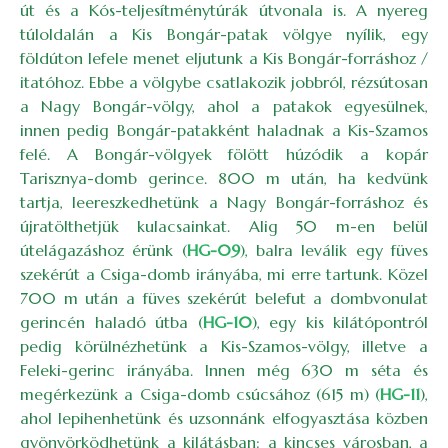
út és a Kós-teljesítménytúrák útvonala is. A nyereg
túloldalán a Kis Bongár-patak völgye nyílik, egy
földúton lefele menet eljutunk a Kis Bongár-forráshoz /
itatóhoz. Ebbe a völgybe csatlakozik jobbról, rézsútosan
a Nagy Bongár-völgy, ahol a patakok egyesülnek,
innen pedig Bongár-patakként haladnak a Kis-Szamos
felé. A Bongár-völgyek fölött húzódik a kopár
Tarisznya-domb gerince. 800 m után, ha kedvünk
tartja, leereszkedhetünk a Nagy Bongár-forráshoz és
újratölthetjük kulacsainkat. Alig 50 m-en belül
útelágazáshoz érünk (
HG-09
), balra leválik egy füves
szekérút a Csiga-domb irányába, mi erre tartunk. Közel
700 m után a füves szekérút belefut a dombvonulat
gerincén haladó útba (
HG-10
), egy kis kilátópontról
pedig körülnézhetünk a Kis-Szamos-völgy, illetve a
Feleki-gerinc irányába. Innen még 630 m séta és
megérkezünk a Csiga-domb csúcsához (615 m) (
HG-11
),
ahol lepihenhetünk és uzsonnánk elfogyasztása közben
gyönyörködhetünk a kilátásban: a kincses városban, a