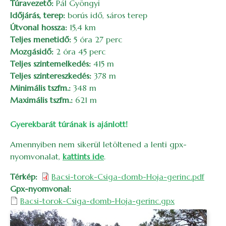
Túravezető:
Pál Gyöngyi
Időjárás, terep:
borús idő, sáros terep
Útvonal hossza:
15,4 km
Teljes menetidő:
5 óra 27 perc
Mozgásidő:
2 óra 45 perc
Teljes szintemelkedés:
415 m
Teljes szintereszkedés:
378 m
Minimális tszfm.:
348 m
Maximális tszfm.:
621 m
Gyerekbarát túrának is ajánlott!
Amennyiben nem sikerül letöltened a lenti gpx-
nyomvonalat,
kattints ide
.
Térkép
Bacsi-torok-Csiga-domb-Hoja-gerinc.pdf
Gpx-nyomvonal
Bacsi-torok-Csiga-domb-Hoja-gerinc.gpx