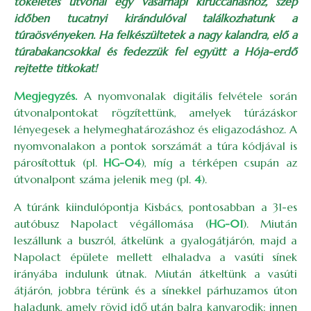
tökéletes útvonal egy vasárnapi kiruccanáshoz, szép
időben tucatnyi kirándulóval találkozhatunk a
túraösvényeken. Ha felkészültetek a nagy kalandra, elő a
túrabakancsokkal és fedezzük fel együtt a Hója-erdő
rejtette titkokat!
Megjegyzés.
A nyomvonalak digitális felvétele során
útvonalpontokat rögzítettünk, amelyek túrázáskor
lényegesek a helymeghatározáshoz és eligazodáshoz. A
nyomvonalakon a pontok sorszámát a túra kódjával is
párosítottuk (pl.
HG-04
), míg a térképen csupán az
útvonalpont száma jelenik meg (pl.
4
).
A túránk kiindulópontja Kisbács, pontosabban a 31-es
autóbusz Napolact végállomása (
HG-01
). Miután
leszállunk a buszról, átkelünk a gyalogátjárón, majd a
Napolact épülete mellett elhaladva a vasúti sínek
irányába indulunk útnak. Miután átkeltünk a vasúti
átjárón, jobbra térünk és a sínekkel párhuzamos úton
haladunk, amely rövid idő után balra kanyarodik: innen