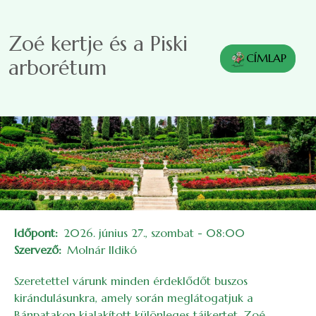
Ugrás a tartalomra
Zoé kertje és a Piski
CÍMLAP
arborétum
Időpont
2026. június 27., szombat - 08:00
Szervező
Molnár Ildikó
Szeretettel várunk minden érdeklődőt buszos
kirándulásunkra, amely során meglátogatjuk a
Bánpatakon kialakított különleges tájkertet, Zoé