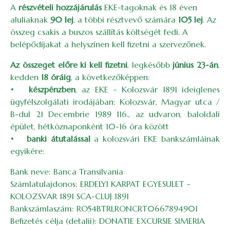
A
részvételi hozzájárulás
EKE-tagoknak és 18 éven
aluliaknak
90 lej
, a többi résztvevő számára
105 lej
. Az
összeg csakis a buszos szállítás költségét fedi. A
belépődíjakat a helyszínen kell fizetni a szervezőnek.
Az összeget előre ki kell fizetni
, legkésőbb
június 23-án
,
kedden
18 óráig
, a következőképpen:
•
készpénzben
, az EKE – Kolozsvár 1891 ideiglenes
ügyfélszolgálati irodájában: Kolozsvár, Magyar utca /
B-dul 21 Decembrie 1989 116., az udvaron, baloldali
épület, hétköznaponként 10-16 óra között
•
banki átutalással
a kolozsvári EKE bankszámláinak
egyikére:
Bank neve: Banca Transilvania
Számlatulajdonos: ERDELYI KARPAT EGYESULET -
KOLOZSVAR 1891 SCA-CLUJ 1891
Bankszámlaszám: RO54BTRLRONCRT0667894901
Befizetés célja (detalii): DONATIE EXCURSIE SIMERIA