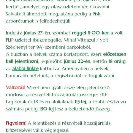
kertjét, amelyet egy olasz üzletember, Giovanni
Salvatelli álmodott meg, utána pedig a Piski
arborétumot is felfedezhetjük.
Indulás:
június 27-én
, szombat
reggel 8:00-kor
a volt
FLIP üzlettel (buszmegálló, Mihai Viteazul / volt
Széchenyi tér 9A) szembeni parkolóból.
A buszban a helyek száma korlátozott, ezért
előzetesen
kell jelentkezni
, legkésőbb
június 22-én
, hétfőn
18 óráig
az
alábbi linkre
kattintva. Amennyiben a helyek
hamarabb betelnek, a regisztrációt le fogjuk zárni.
Változás!
Mivel nem gyűlt össze elég jelentkező,
módosul a részvételi hozzájárulás összege: EKE-
tagoknak és 18 éven aluliaknak
115 lej
, a többi résztvevő
számára pedig
130 lej
lesz a befizetendő összeg.
Figyelem!
A jelentkezés a részvételi hozzájárulás
kifizetésével válik véglegessé.