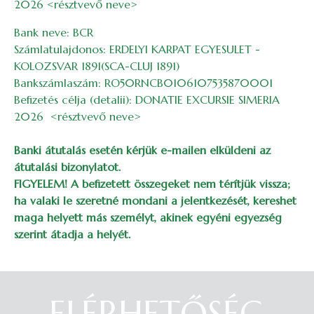
2026 <résztvevő neve>
Bank neve: BCR
Számlatulajdonos: ERDELYI KARPAT EGYESULET -
KOLOZSVAR 1891(SCA-CLUJ 1891)
Bankszámlaszám: RO50RNCB0106107535870001
Befizetés célja (detalii): DONATIE EXCURSIE SIMERIA
2026 <résztvevő neve>
Banki átutalás esetén kérjük e-mailen elküldeni az
átutalási bizonylatot.
FIGYELEM! A befizetett összegeket nem térítjük vissza;
ha valaki le szeretné mondani a jelentkezését, kereshet
maga helyett más személyt, akinek egyéni egyezség
szerint átadja a helyét.
ELÉRHETŐSÉG
Belépés