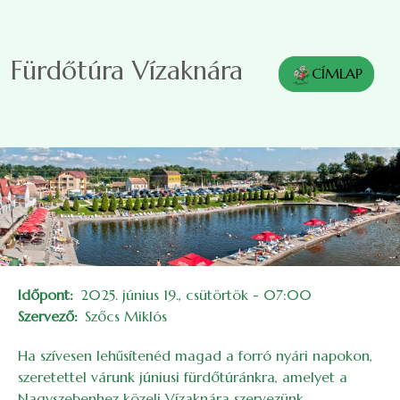
Ugrás a tartalomra
Fürdőtúra Vízaknára
CÍMLAP
Időpont
2025. június 19., csütörtök - 07:00
Szervező
Szőcs Miklós
Ha szívesen lehűsítenéd magad a forró nyári napokon,
szeretettel várunk júniusi fürdőtúránkra, amelyet a
Nagyszebenhez közeli Vízaknára szervezünk.