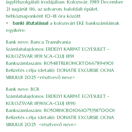
ügyfélszolgálati irodájában: Kolozsvár, 1989 December
21 sugárút 116, az udvaron, baloldali épület,
hétköznaponként 10-18 óra között
•
banki átutalással
a kolozsvári EKE bankszámláinak
egyikére:
Bank neve: Banca Transilvania
Számlatulajdonos: ERDELYI KARPAT EGYESULET -
KOLOZSVAR 1891 SCA-CLUJ 1891
Bankszámlaszám: RO54BTRLRONCRT0667894901
Befizetés célja (detalii): DONATIE EXCURSIE OCNA
SIBIULUI 2025 <résztvevő neve>
Bank neve: BCR
Számlatulajdonos: ERDELYI KARPAT EGYESULET -
KOLOZSVAR 1891(SCA-CLUJ 1891)
Bankszámlaszám: RO50RNCB0106107535870001
Befizetés célja (detalii): DONATIE EXCURSIE OCNA
SIBIULUI 2025 <résztvevő neve>