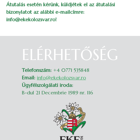
Átutalás esetén kérünk, küldjétek el az átutalási
bizonylatot az alábbi e-mailcímre:
info@ekekolozsvar.ro!
ELÉRHETŐSÉG
Belépés
Telefonszám:
+4 0771 535848
Email:
info@ekekolozsvar.ro
Ügyfélszolgálati iroda:
B-dul 21 Decembrie 1989 nr. 116