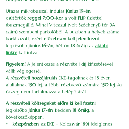
Utazás mikrobusszal, indulás
június 19-én
,
csütörtök
reggel 7:00-kor
a volt FLIP üzlettel
(buszmegálló, Mihai Viteazul (volt Széchenyi) tér 9A
szám) szembeni parkolóból. A buszban a helyek száma
korlátozott, ezért
előzetesen kell jelentkezni
,
legkésőbb
június 16-án
, hétfőn
18 óráig
az
alábbi
linkre
kattintva.
Figyelem!
A jelentkezés a részvételi díj kifizetésével
válik véglegessé.
A
részvételi hozzájárulás
EKE-tagoknak és 18 éven
aluliaknak
130 lej
, a többi résztvevő számára
150 lej
. Az
összeg nem tartalmazza a belépő árát.
A részvételi költségeket előre ki kell fizetni
,
legkésőbb
június 17-én
, kedden
18 óráig
, a
következőképpen:
•
készpénzben
, az EKE – Kolozsvár 1891 ideiglenes