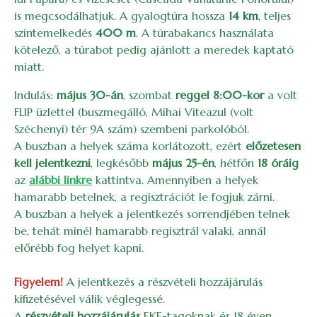
is megcsodálhatjuk. A gyalogtúra hossza
14 km
, teljes
szintemelkedés
400 m
. A túrabakancs használata
kötelező, a túrabot pedig ajánlott a meredek kaptató
miatt.
Indulás:
május 30-án
, szombat
reggel 8:00-kor
a volt
FLIP üzlettel (buszmegálló, Mihai Viteazul (volt
Széchenyi) tér 9A szám) szembeni parkolóból.
A buszban a helyek száma korlátozott, ezért
előzetesen
kell jelentkezni
, legkésőbb
május 25-én
, hétfőn
18 óráig
az
alábbi linkre
kattintva. Amennyiben a helyek
hamarabb betelnek, a regisztrációt le fogjuk zárni.
A buszban a helyek a jelentkezés sorrendjében telnek
be, tehát minél hamarabb regisztrál valaki, annál
előrébb fog helyet kapni.
Figyelem!
A jelentkezés a részvételi hozzájárulás
kifizetésével válik véglegessé.
A
részvételi hozzájárulás
EKE-tagoknak és 18 éven