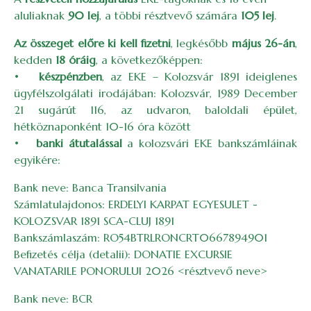
aluliaknak
90 lej
, a többi résztvevő számára
105 lej
.
Az összeget előre ki kell fizetni
, legkésőbb
május 26-án
,
kedden
18 óráig
, a következőképpen:
•
készpénzben
, az EKE – Kolozsvár 1891 ideiglenes
ügyfélszolgálati irodájában: Kolozsvár, 1989 December
21 sugárút 116, az udvaron, baloldali épület,
hétköznaponként 10-16 óra között
•
banki átutalással
a kolozsvári EKE bankszámláinak
egyikére:
Bank neve: Banca Transilvania
Számlatulajdonos: ERDELYI KARPAT EGYESULET -
KOLOZSVAR 1891 SCA-CLUJ 1891
Bankszámlaszám: RO54BTRLRONCRT0667894901
Befizetés célja (detalii): DONATIE EXCURSIE
VANATARILE PONORULUI 2026 <résztvevő neve>
Bank neve: BCR