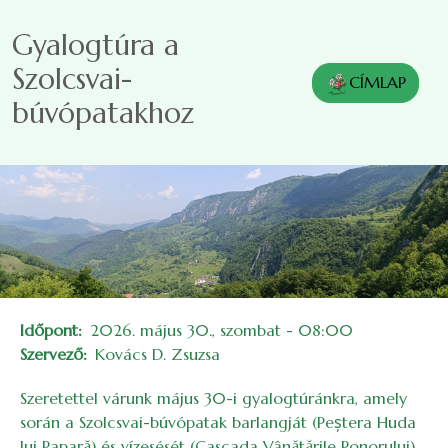
Ugrás a tartalomra
Gyalogtúra a
Szolcsvai-
CÍMLAP
búvópatakhoz
Időpont
2026. május 30., szombat - 08:00
Szervező
Kovács D. Zsuzsa
Szeretettel várunk május 30-i gyalogtúránkra, amely
során a Szolcsvai-búvópatak barlangját (Peștera Huda
lui Papară) és vízesését (Cascada Vânătările Ponorului)