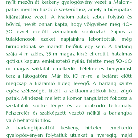
nyílt mezőn át keskeny gyalogösvény vezet a Malom-
patak mentén húzódó szekérúthoz, amely a búvópatak
kijáratához vezet. A Malom-patak sebes folyású és
bővizű, nevét onnan kapta, hogy völgyében még 40-
50 évvel ezelőtt vízimalmok sorakoztak. Sajnos a
tulajdonosok ezeket napjainkra lebontották, még
hírmondónak se maradt belőlük egy sem. A barlang
szája 4 m széles, 35 m magas, kissé elferdült, hatalmas
gótikus kapura emlékeztető nyílás, felette meg 50-60
m magas sziklafal emelkedik. Félelmetes benyomást
tesz a látogatóra. Már kb. 10 m-rel a bejárat előtt
megcsap a kiáramló hideg levegő. A barlang szinte
egész szélességét kitölti a sziklaomladékok közt zúgó
patak. Mindezek mellett a komor hangulatot fokozza a
sziklafalak szürke fénye és az uralkodó félhomály.
Felszerelés és szakképzett vezető nélkül a barlangba
való behatolás tilos.
A barlangkijárattól keskeny, hirtelen emelkedő
gyalogösvényen folytatjuk utunkat a nyeregig, majd