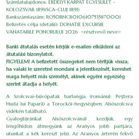
Számlatulajdonos: ERDELYI KARPAT EGYESULET -
KOLOZSVAR 1891(SCA-CLUJ 1891)
Bankszámlaszám: RO50RNCB0106107535870001
Befizetés célja (detalii): DONATIE EXCURSIE
VANATARILE PONORULUI 2026 <résztvevő neve>
Banki átutalás esetén kérjük e-mailen elküldeni az
átutalási bizonylatot.
FIGYELEM! A befizetett összegeket nem térítjük vissza;
ha valaki le szeretné mondani a jelentkezését, kereshet
maga helyett más személyt, akinek egyéni egyezség
szerint átadja a helyét.
A Szolcsvai-búvópatak barlangja (románul: Peștera
Huda lui Papară) a Torockói-hegységben, Alsószolcsva
vidékén található.
Gyalogtúránkat Alsószolcsvánál kezdjük, egy
lengőhídon átmegyünk az Aranyos jobb partjára,
utunkat a kék kereszt jelzi. Az Aranyos árterén fekvő