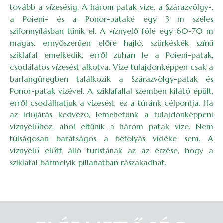
tovább a vízesésig. A három patak vize, a Szárazvölgy-,
a Poieni- és a Ponor-pataké egy 3 m széles
szifonnyílásban tűnik el. A víznyelő fölé egy 60-70 m
magas, ernyőszerűen előre hajló, szürkéskék színű
sziklafal emelkedik, erről zuhan le a Poieni-patak,
csodálatos vízesést alkotva. Vize tulajdonképpen csak a
barlangüregben találkozik a Szárazvölgy-patak és
Ponor-patak vizével. A sziklafallal szemben kilátó épült,
erről csodálhatjuk a vízesést, ez a túránk célpontja. Ha
az időjárás kedvező, lemehetünk a tulajdonképpeni
víznyelőhöz, ahol eltűnik a három patak vize. Nem
túlságosan barátságos a befolyás vidéke sem. A
víznyelő előtt álló turistának az az érzése, hogy a
sziklafal bármelyik pillanatban rászakadhat.
Belépés