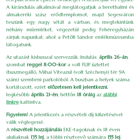
A kirándulás alkalmával meglátogatjuk a berethalmi és
almakeréki szász erődtemplomot, majd Segesváron
teszünk egy nagy sétát a várban, és megtekintünk
néhány műemléket, végezetül pedig Fehéregyházán
zárjuk napunkat, ahol a Petőfi Sándor emlékmúzeumba
látogatunk.
Az utazást kisbusszal szervezzük. Indulás:
április 26-án
,
szombat
reggel 8:00-kor
a volt FLIP üzlettel
(buszmegálló, Mihai Viteazul (volt Széchenyi) tér 9A
szám) szembeni parkolóból. A buszban a helyek száma
korlátozott, ezért
előzetesen kell jelentkezni
,
legkésőbb
április 21-én
, hétfőn
18 óráig
az
alábbi
linkre
kattintva.
Figyelem!
A jelentkezés a részvételi díj kifizetésével
válik véglegessé.
A
részvételi hozzájárulás
EKE-tagoknak és 18 éven
aluliaknak
135 lej
, a többi résztvevő számára
155 lej
.