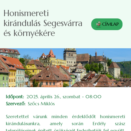
Ugrás a tartalomra
Honismereti
kirándulás Segesvárra
CÍMLAP
és környékére
Időpont
2025. április 26., szombat - 08:00
Szervező
Szőcs Miklós
Szeretettel várunk minden érdeklődőt honismereti
kirándulásunkra, amely során Erdély szász
településeinek épített örökségét fedezhetjük fel együtt.