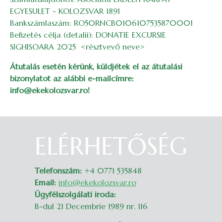
EGYESULET - KOLOZSVAR 1891
Bankszámlaszám: RO50RNCB0106107535870001
Befizetés célja (detalii): DONATIE EXCURSIE
SIGHISOARA 2025 <résztvevő neve>
Átutalás esetén kérünk, küldjétek el az átutalási
bizonylatot az alábbi e-mailcímre:
info@ekekolozsvar.ro!
ELÉRHETŐSÉG
Belépés
Telefonszám:
+4 0771 535848
Email:
info@ekekolozsvar.ro
Ügyfélszolgálati iroda:
B-dul 21 Decembrie 1989 nr. 116