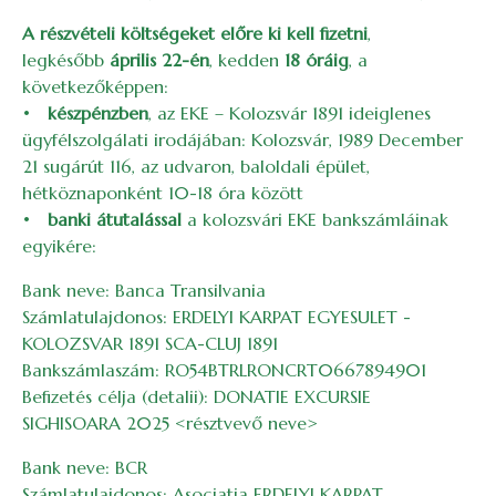
A részvételi költségeket előre ki kell fizetni
,
legkésőbb
április 22-én
, kedden
18 óráig
, a
következőképpen:
•
készpénzben
, az EKE – Kolozsvár 1891 ideiglenes
ügyfélszolgálati irodájában: Kolozsvár, 1989 December
21 sugárút 116, az udvaron, baloldali épület,
hétköznaponként 10-18 óra között
•
banki átutalással
a kolozsvári EKE bankszámláinak
egyikére:
Bank neve: Banca Transilvania
Számlatulajdonos: ERDELYI KARPAT EGYESULET -
KOLOZSVAR 1891 SCA-CLUJ 1891
Bankszámlaszám: RO54BTRLRONCRT0667894901
Befizetés célja (detalii): DONATIE EXCURSIE
SIGHISOARA 2025 <résztvevő neve>
Bank neve: BCR
Számlatulajdonos: Asociatia ERDELYI KARPAT