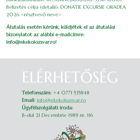
Befizetés célja (detalii): DONATIE EXCURSIE ORADEA
2026 <résztvevő neve>
Átutalás esetén kérünk, küldjétek el az átutalási
bizonylatot az alábbi e-mailcímre:
info@ekekolozsvar.ro!
ELÉRHETŐSÉG
Belépés
Telefonszám:
+4 0771 535848
Email:
info@ekekolozsvar.ro
Ügyfélszolgálati iroda:
B-dul 21 Decembrie 1989 nr. 116