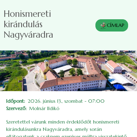
Ugrás a tartalomra
Honismereti
kirándulás
CÍMLAP
Nagyváradra
Időpont
2026. június 13., szombat - 07:00
Szervező
Molnár Ildikó
Szeretettel várunk minden érdeklődőt honismereti
kirándulásunkra Nagyváradra, amely során
ellátogatunk a csaknem ezeréves múltra visszatekintő