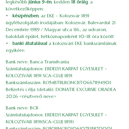
legkésőbb
június 9-én
, kedden
18 óráig
, a
következőképpen:
•
készpénzben
, az EKE – Kolozsvár 1891
ügyfélszolgálati irodájában: Kolozsvár, Bulevardul 21
Decembrie 1989 / Magyar utca 116., az udvaron,
baloldali épület, hétköznaponként 10-18 óra között
•
banki átutalással
a kolozsvári EKE bankszámláinak
egyikére:
Bank neve: Banca Transilvania
Számlatulajdonos: ERDELYI KARPAT EGYESULET -
KOLOZSVAR 1891 SCA-CLUJ 1891
Bankszámlaszám: RO54BTRLRONCRT0667894901
Befizetés célja (detalii): DONATIE EXCURSIE ORADEA
2026 <résztvevő neve>
Bank neve: BCR
Számlatulajdonos: ERDELYI KARPAT EGYESULET -
KOLOZSVAR 1891(SCA-CLUJ 1891)
Bankszámlaszám: RO50RNCB0106107535870001