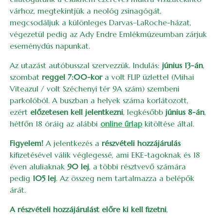
várhoz, megtekintjük a neológ zsinagógát,
megcsodáljuk a különleges Darvas–LaRoche-házat,
végezetül pedig az Ady Endre Emlékmúzeumban zárjuk
eseménydús napunkat.
Az utazást autóbusszal szervezzük. Indulás:
június 13-án
,
szombat
reggel 7:00-kor
a volt FLIP üzlettel (Mihai
Viteazul / volt Széchenyi tér 9A szám) szembeni
parkolóból. A buszban a helyek száma korlátozott,
ezért
előzetesen kell jelentkezni
, legkésőbb
június 8-án
,
hétfőn 18 óráig az alábbi
online űrlap
kitöltése által.
Figyelem!
A jelentkezés a
részvételi hozzájárulás
kifizetésével válik véglegessé, ami
EKE-tagoknak és 18
éven aluliaknak
90 lej
, a többi résztvevő számára
pedig
105 lej
. Az összeg nem tartalmazza a belépők
árát.
A részvételi hozzájárulást előre ki kell fizetni
,