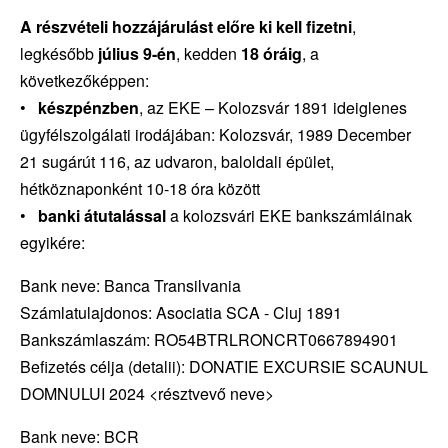
A részvételi hozzájárulást előre ki kell fizetni
,
legkésőbb
július 9-én
, kedden
18 óráig
, a
következőképpen:
•
készpénzben
, az EKE – Kolozsvár 1891 ideiglenes
ügyfélszolgálati irodájában: Kolozsvár, 1989 December
21 sugárút 116, az udvaron, baloldali épület,
hétköznaponként 10-18 óra között
•
banki átutalással
a kolozsvári EKE bankszámláinak
egyikére:
Bank neve: Banca Transilvania
Számlatulajdonos: Asociatia SCA - Cluj 1891
Bankszámlaszám: RO54BTRLRONCRT0667894901
Befizetés célja (detalii): DONATIE EXCURSIE SCAUNUL
DOMNULUI 2024 <résztvevő neve>
Bank neve: BCR