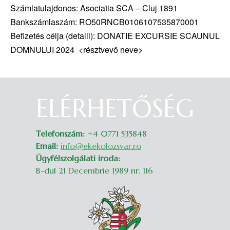
Számlatulajdonos: Asociatia SCA – Cluj 1891
Bankszámlaszám: RO50RNCB0106107535870001
Befizetés célja (detalii): DONATIE EXCURSIE SCAUNUL
DOMNULUI 2024 <résztvevő neve>
ELÉRHETŐSÉG
Belépés
Telefonszám:
+4 0771 535848
Email:
info@ekekolozsvar.ro
Ügyfélszolgálati iroda:
B-dul 21 Decembrie 1989 nr. 116