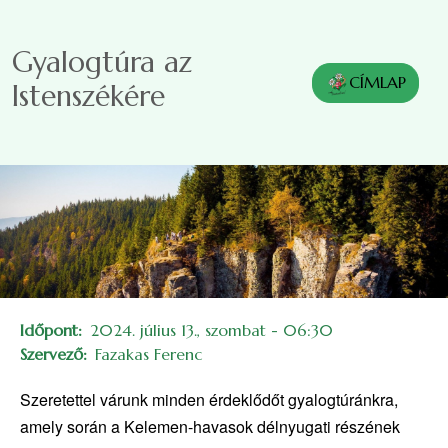
Ugrás a tartalomra
Gyalogtúra az
CÍMLAP
Istenszékére
Időpont
2024. július 13., szombat - 06:30
Szervező
Fazakas Ferenc
Szeretettel várunk minden érdeklődőt gyalogtúránkra,
amely során a Kelemen-havasok délnyugati részének