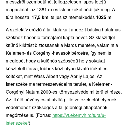
messziről szembetűnő, jellegzetesen lapos tetejű
magaslatát, az 1381 m-es Istenszékét hódítjuk meg. A
túra hossza,
17,5 km
, teljes szintemelkedés
1025 m
.
A szelektív erózió által kialakult andezit-bástya hatalmas
székhez hasonló formájáról kapta nevét. Sziklaszirtjei
kitűnő kilátást biztosítanak a Maros mentére, valamint a
Kelemen- és Görgényi-havasok bérceire, így nem is
meglepő, hogy a különös szépségű hely sokakat
késztetett írásra, többek közt olyan kiváló írókat és
költőket, mint Wass Albert vagy Áprily Lajos. Az
Istenszéke ma természetvédelmi terület, a Kelemen-
Görgényi Natura 2000-es környezetvédelmi terület része.
Az itt élő növény és állatvilág, illetve ezek élőhelyének
védelméhez szükséges a táj jelenlegi állapotának
megőrzése is. (Forrás:
https://vt.ekemvh.ro/tura/6-
istenszeke/
)