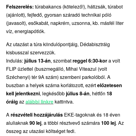
Felszerelés:
túrabakancs (kötelező!), hátizsák, túrabot
(ajánlott), fejfedő, gyorsan száradó technikai póló
(javasolt), esőkabát, napkrém, uzsonna, kb. másfél liter
víz, energiapótlók.
Az utazást a túra kiindulópontjáig, Dédabisztráig
kisbusszal szervezzük.
Indulás:
július 13-án
, szombat
reggel 6:30-kor
a volt
FLIP üzlettel (buszmegálló, Mihai Viteazul (volt
Széchenyi) tér 9A szám) szembeni parkolóból. A
buszban a helyek száma korlátozott, ezért
előzetesen
kell jelentkezni
, legkésőbb
július
8-án
, hétfőn
18
óráig
az
alábbi linkre
kattintva.
A
részvételi hozzájárulás
EKE-tagoknak és 18 éven
aluliaknak
90 lej
, a többi résztvevő számára
100 lej
. Az
összeg az utazási költséget fedi.