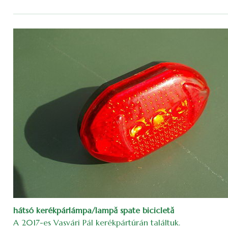
hátsó kerékpárlámpa/lampă spate bicicletă
A 2017-es Vasvári Pál kerékpártúrán találtuk.