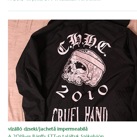
vízálló dzseki/jachetă impermeabilă
A 2019-es Bánffy ETT-n találtuk Székelyjón.