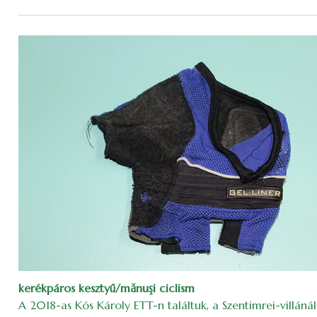
kerékpáros kesztyű/mănuşi ciclism
A 2018-as Kós Károly ETT-n találtuk, a Szentimrei-villánál