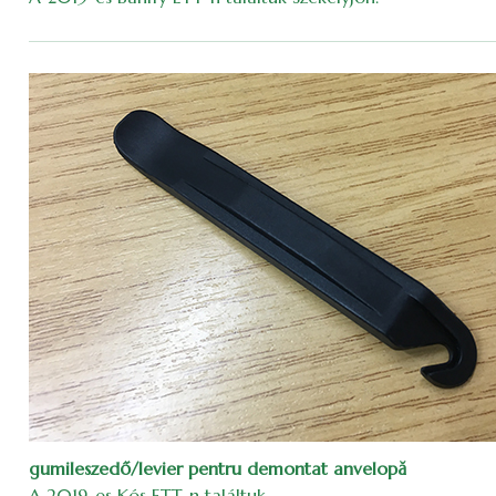
gumileszedő/levier pentru demontat anvelopă
A 2019-es Kós ETT-n találtuk.