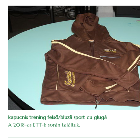
kapucnis tréning felső/bluză sport cu glugă
A 2018-as ETT-k során találtuk.