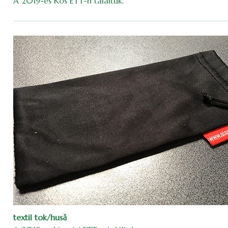
A 2019-es Kós ETT-n találtuk.
textil tok/husă