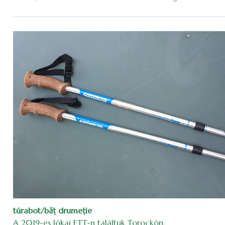
túrabot/băţ drumeţie
A 2019-es Jókai ETT-n találtuk Torockón.