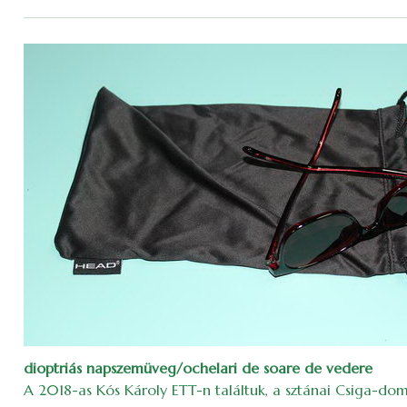
dioptriás napszemüveg/ochelari de soare de vedere
A 2018-as Kós Károly ETT-n találtuk, a sztánai Csiga-do