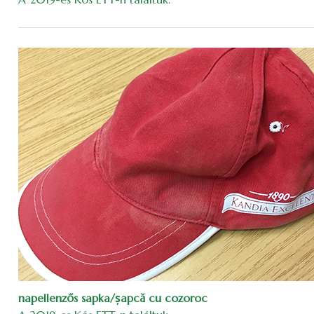
napellenzős sapka/șapcă cu cozoroc