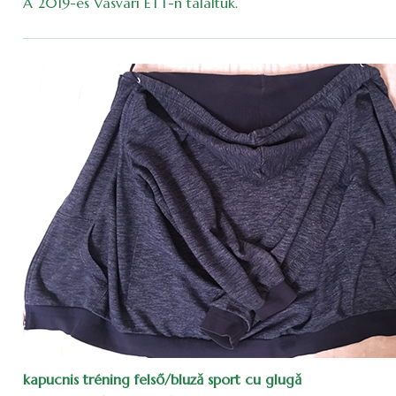
A 2019-es Vasvári ETT-n találtuk.
kapucnis tréning felső/bluză sport cu glugă