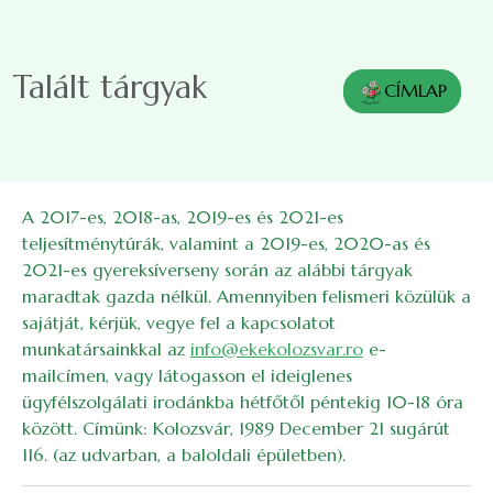
Ugrás a tartalomra
Talált tárgyak
CÍMLAP
A 2017-es, 2018-as, 2019-es és 2021-es
teljesítménytúrák, valamint a 2019-es, 2020-as és
2021-es gyereksíverseny során az alábbi tárgyak
maradtak gazda nélkül. Amennyiben felismeri közülük a
sajátját, kérjük, vegye fel a kapcsolatot
munkatársainkkal az
info@ekekolozsvar.ro
e-
mailcímen, vagy látogasson el ideiglenes
ügyfélszolgálati irodánkba hétfőtől péntekig 10-18 óra
között. Címünk: Kolozsvár, 1989 December 21 sugárút
116. (az udvarban, a baloldali épületben).