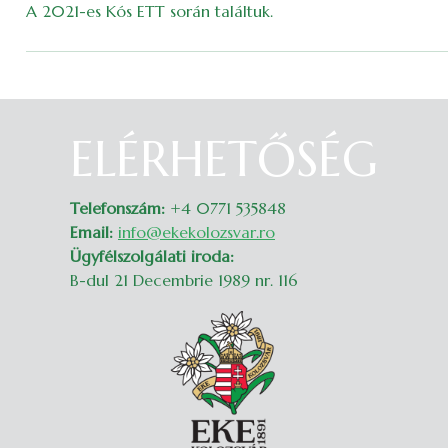
A 2021-es Kós ETT során találtuk.
ELÉRHETŐSÉG
Belépés
Telefonszám:
+4 0771 535848
Email:
info@ekekolozsvar.ro
Ügyfélszolgálati iroda:
B-dul 21 Decembrie 1989 nr. 116