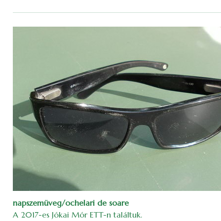
napszemüveg/ochelari de soare
A 2017-es Jókai Mór ETT-n találtuk.