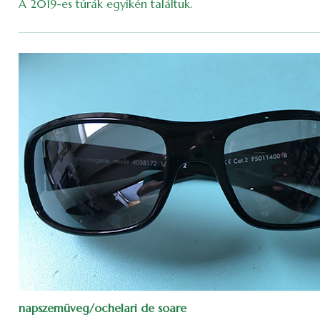
A 2019-es túrák egyikén találtuk.
napszemüveg/ochelari de soare