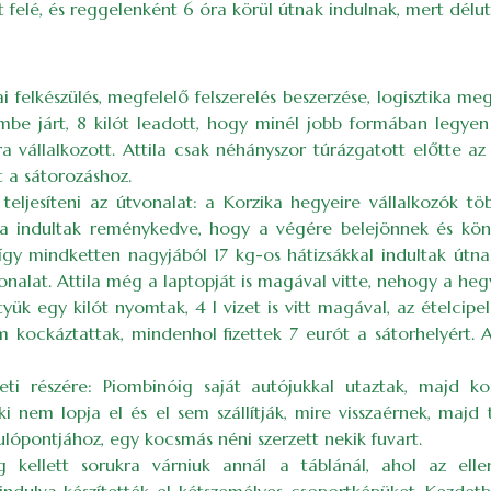
 felé, és reggelenként 6 óra körül útnak indulnak, mert délu
zikai felkészülés, megfelelő felszerelés beszerzése, logiszt
be járt, 8 kilót leadott, hogy minél jobb formában legyen 
kra vállalkozott. Attila csak néhányszor túrázgatott előtte 
 a sátorozáshoz.
ljesíteni az útvonalat: a Korzika hegyeire vállalkozók töb
tva indultak reménykedve, hogy a végére belejönnek és könny
k, így mindketten nagyjából 17 kg-os hátizsákkal indultak ú
onalat. Attila még a laptopját is magával vitte, nehogy a heg
yük egy kilót nyomtak, 4 l vizet is vitt magával, az ételcip
 kockáztattak, mindenhol fizettek 7 eurót a sátorhelyért. 
eti részére: Piombinóig saját autójukkal utaztak, majd ko
 nem lopja el és el sem szállítják, mire visszaérnek, maj
ulópontjához, egy kocsmás néni szerzett nekik fuvart.
g kellett sorukra várniuk annál a táblánál, ahol az elle