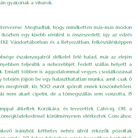
tán gyakoriak a viharok.
ika megtervezése. Megtudtuk, hogy mindketten más-más módon
(közben egy kisebb sérülést is összeszedett, így az edzés
az EKE Vándortáborban és a Retyezátban, felkészülésképpen
bsége északnyugatról délkelet felé halad, már az elején
ebben teljesítik a nehezebbjét. Fedett szállás helyett a
tnak. Emiatt többen is aggodalommal vegyes csodálkozással
y tetején jöjjön be egy halaszthatatlan munka, amit csak ő
elés megtérült: kb. 500 eurót spórolt ennek köszönhetően.
Aki nem akart cipelni, de a tömegszállás sem vonzotta, 15
mppal átkeltek Korzikára, és levezettek Calvi-ig. Ott a
d tömegközlekedéssel körülményesen elérkeztek Concához.
nkező irányból, kéthetes nehéz útról érkezők pózoltak