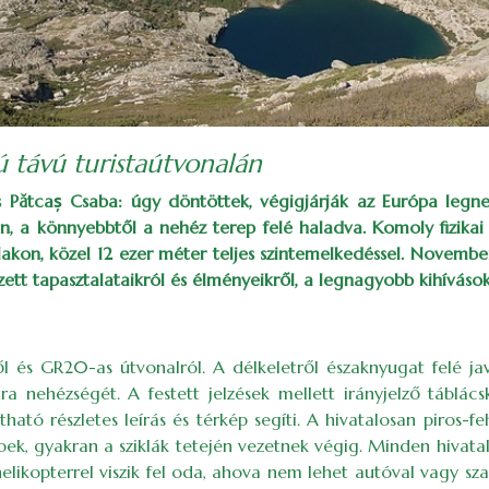
 távú turistaútvonalán
és Pătcaș Csaba: úgy döntöttek, végigjárják az Európa leg
n, a könnyebbtől a nehéz terep felé haladva. Komoly fizikai é
akon, közel 12 ezer méter teljes szintemelkedéssel. Novemb
ett tapasztalataikról és élményeikről, a legnagyobb kihíváso
l és GR20-as útvonalról. A délkeletről északnyugat felé jav
a nehézségét. A festett jelzések mellett irányjelző táblács
ató részletes leírás és térkép segíti. A hivatalosan piros-feh
k, gyakran a sziklák tetején vezetnek végig. Minden hivatal
likopterrel viszik fel oda, ahova nem lehet autóval vagy sz