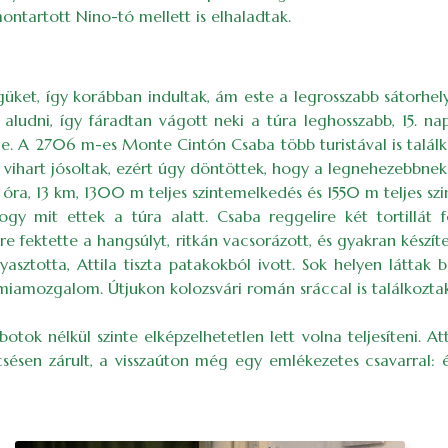
ntartott Nino-tó mellett is elhaladtak.
üket, így korábban indultak, ám este a legrosszabb sátorhel
 aludni, így fáradtan vágott neki a túra leghosszabb, 15. n
le. A 2706 m-es Monte Cintón Csaba több turistával is találk
 vihart jósoltak, ezért úgy döntöttek, hogy a legnehezebbnek 
 óra, 13 km, 1300 m teljes szintemelkedés és 1550 m teljes sz
y mit ettek a túra alatt. Csaba reggelire két tortillát 
lire fektette a hangsúlyt, ritkán vacsorázott, és gyakran készít
asztotta, Attila tiszta patakokból ivott. Sok helyen láttak 
ómiamozgalom. Útjukon kolozsvári román sráccal is találkoztak,
botok nélkül szinte elképzelhetetlen lett volna teljesíteni. 
ncsésen zárult, a visszaúton még egy emlékezetes csavarral: