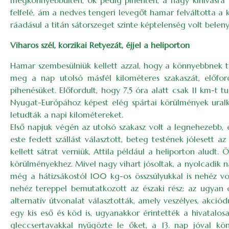
megkönnyebbülten, ők pedig pihenten, a nagy kihívásra 
felfelé, ám a nedves tengeri levegőt hamar felváltotta a 
ráadásul a titán sátorszeget szinte képtelenség volt beleny
Viharos szél, korzikai Retyezát, éjjel a heliporton
Hamar szembesülniük kellett azzal, hogy a könnyebbnek tit
meg a nap utolsó másfél kilométeres szakaszát, előfor
pihenésüket. Előfordult, hogy 7,5 óra alatt csak 11 km-
Nyugat-Európához képest elég spártai körülmények uralk
letudták a napi kilométereket.
Első napjuk végén az utolsó szakasz volt a legnehezebb, 
este fedett szállást választott, beteg testének jólese
kellett sátrat verniük, Attila például a heliporton aludt
körülményekhez. Mivel nagy vihart jósoltak, a nyolcadik n
még a hátizsákostól 100 kg-os összsúlyukkal is nehéz volt
nehéz tereppel bemutatkozott az északi rész: az ugyan cs
alternatív útvonalat választották, amely veszélyes, akció
egy kis eső és köd is, ugyanakkor érintették a hivatalo
gleccsertavakkal nyűgözte le őket, a 13. nap jóval kö