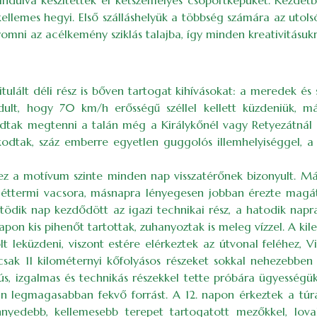
indulva készítették el kétszemélyes csoportképüket. Kezdet
kellemes hegyi. Első szálláshelyük a többség számára az uto
omni az acélkemény sziklás talajba, így minden kreativitásukra
ulált déli rész is bőven tartogat kihívásokat: a meredek és 
dult, hogy 70 km/h erősségű széllel kellett küzdeniük, m
t tudtak megtenni a talán még a Királykőnél vagy Retyezátn
odtak, száz emberre egyetlen guggolós illemhelyiséggel, a 
ez a motívum szinte minden nap visszatérőnek bizonyult. Má
tt az éttermi vacsora, másnapra lényegesen jobban érezte m
. Ötödik nap kezdődött az igazi technikai rész, a hatodik n
apon kis pihenőt tartottak, zuhanyoztak is meleg vízzel. A k
 leküzdeni, viszont estére elérkeztek az útvonal feléhez, Vi
ak 11 kilométernyi kőfolyásos részeket sokkal nehezebben si
dús, izgalmas és technikás részekkel tette próbára ügyességü
san legmagasabban fekvő forrást. A 12. napon érkeztek a tú
nnyedebb, kellemesebb terepet tartogatott mezőkkel, lov