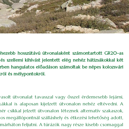
nehezebb hosszútávú útvonalaként számontartott GR20-as
s szellemi kihívást jelentett elég nehéz hátizsákokkal két
erben hangulatos előadáson számoltak be népes kolozsvári
król és mélypontokról.
asolt útvonalat tavasszal vagy ősszel érdemesebb lejárni,
kákkal is alaposan kijelzett útvonalon nehéz eltévedni. A
ér csíkkal jelzett útvonalon léteznek alternatív szakaszok,
os megállópontnál szálláshely és étkezési lehetőség adott,
amárháton feljutni. A túrázók nagy része kisebb csomaggal