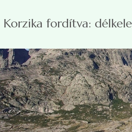
Ugrás a tartalomra
Korzika fordítva: délkel