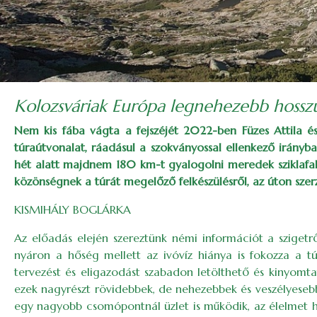
Kolozsváriak Európa legnehezebb hosszú
Nem kis fába vágta a fejszéjét 2022-ben Füzes Attila 
túraútvonalat, ráadásul a szokványossal ellenkező irányba
hét alatt majdnem 180 km-t gyalogolni meredek sziklafal
közönségnek a túrát megelőző felkészülésről, az úton szerz
KISMIHÁLY BOGLÁRKA
Az előadás elején szereztünk némi információt a szigetrő
nyáron a hőség mellett az ivóvíz hiánya is fokozza a túr
tervezést és eligazodást szabadon letölthető és kinyomtath
ezek nagyrészt rövidebbek, de nehezebbek és veszélyesebbe
egy nagyobb csomópontnál üzlet is működik, az élelmet he