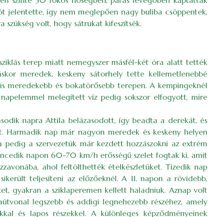
ben szinte 30 fokos hőségben, párás levegőben kaptattak
lsót jelentette, így nem meglepően nagy buliba csöppentek,
 szükség volt, hogy sátrukat kifeszítsék.
sziklás terep miatt nemegyszer másfél-két óra alatt tették
áskor meredek, keskeny sátorhely tette kellemetlenebbé
ál is meredekebb és bokatörősebb terepen. A kempingeknél
napelemmel melegített víz pedig sokszor elfogyott, mire
sodik napra Attila belázasodott, így beadta a derekát, és
agát. Harmadik nap már nagyon meredek és keskeny helyen
apra pedig a szervezetük már kezdett hozzászokni az extrém
ilencedik napon 60-70 km/h erősségű szelet fogtak ki, amit
zzavonába, ahol feltölthették ételkészletüket. Tizedik nap
került teljesíteni az előzőeknél. A 11. napon a rövidebb,
ket, gyakran a sziklaperemen kellett haladniuk. Aznap volt
raútvonal legszebb és addigi legnehezebb részéhez, amely
akkal és lapos részekkel. A különleges képződményeinek