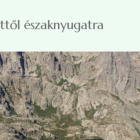
ettől északnyugatra