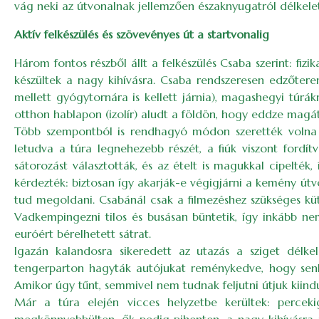
vág neki az útvonalnak jellemzően északnyugatról délkelet
Aktív felkészülés és szövevényes út a startvonalig
Három fontos részből állt a felkészülés Csaba szerint: fi
készültek a nagy kihívásra. Csaba rendszeresen edzőterem
mellett gyógytornára is kellett járnia), magashegyi túrá
otthon hablapon (izolír) aludt a földön, hogy eddze magát
Több szempontból is rendhagyó módon szerették volna te
letudva a túra legnehezebb részét, a fiúk viszont fordí
sátorozást választották, és az ételt is magukkal cipelté
kérdezték: biztosan így akarják-e végigjárni a kemény útv
tud megoldani. Csabánál csak a filmezéshez szükséges küt
Vadkempingezni tilos és busásan büntetik, így inkább nem
euróért bérelhetett sátrat.
Igazán kalandosra sikeredett az utazás a sziget délkel
tengerparton hagyták autójukat reménykedve, hogy senki
Amikor úgy tűnt, semmivel nem tudnak feljutni útjuk kiind
Már a túra elején vicces helyzetbe kerültek: perceki