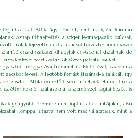
y fogadta őket. Attila úgy döntött, bent alszik, ám hárman
apjának. Aznap útbaejtették a sziget legmagasabb csúcsát,
ozott, akik kifejezetten ezt a csúcsot tervezték megmászni
számító északi szakaszt kihagyják és Ascónál kiszállnak, de
intereszkedés – ezzel zárták GR20-as pályafutásukat.
fogyasztott mogyoróvajkrémmel és Nutellával, vacsorára
ett zacskós levest. A legtöbb forrást kiszáradva találták, így
baszk zászlót, Attila érdeklődésére a helyiek elmondták: a
 az éttermeknél, szállásoknál a személyzet tagjai között is
Attila legnagyobb örömére nem lopták el az autójukat, első
 éjszakai komppal utazva nem volt más választásuk, mint a