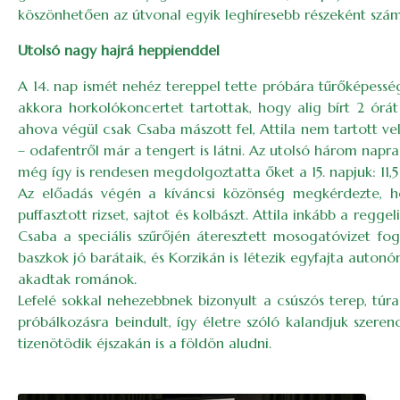
köszönhetően az útvonal egyik leghíresebb részeként számo
Utolsó nagy hajrá heppienddel
A 14. nap ismét nehéz tereppel tette próbára tűrőképesség
akkora horkolókoncertet tartottak, hogy alig bírt 2 órát
ahova végül csak Csaba mászott fel, Attila nem tartott ve
– odafentről már a tengert is látni. Az utolsó három napra
még így is rendesen megdolgoztatta őket a 15. napjuk: 11,5
Az előadás végén a kíváncsi közönség megkérdezte, hog
puffasztott rizset, sajtot és kolbászt. Attila inkább a regge
Csaba a speciális szűrőjén áteresztett mosogatóvizet fogy
baszkok jó barátaik, és Korzikán is létezik egyfajta auton
akadtak románok.
Lefelé sokkal nehezebbnek bizonyult a csúszós terep, túra
próbálkozásra beindult, így életre szóló kalandjuk szere
tizenötödik éjszakán is a földön aludni.