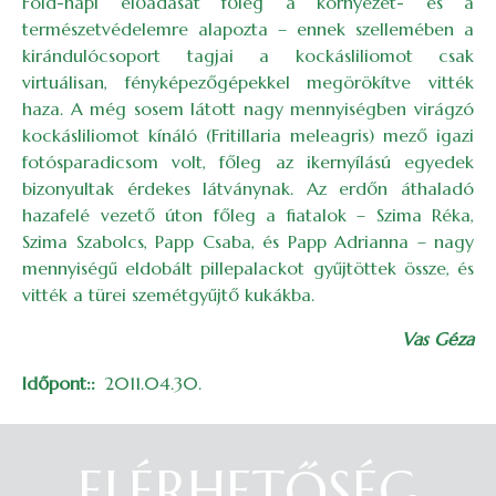
Föld-napi előadását főleg a környezet- és a
természetvédelemre alapozta – ennek szellemében a
kirándulócsoport tagjai a kockásliliomot csak
virtuálisan, fényképezőgépekkel megörökítve vitték
haza. A még sosem látott nagy mennyiségben virágzó
kockásliliomot kínáló (Fritillaria meleagris) mező igazi
fotósparadicsom volt, főleg az ikernyílású egyedek
bizonyultak érdekes látványnak. Az erdőn áthaladó
hazafelé vezető úton főleg a fiatalok – Szima Réka,
Szima Szabolcs, Papp Csaba, és Papp Adrianna – nagy
mennyiségű eldobált pillepalackot gyűjtöttek össze, és
vitték a türei szemétgyűjtő kukákba.
Vas Géza
Időpont:
2011.04.30.
ELÉRHETŐSÉG
Belépés