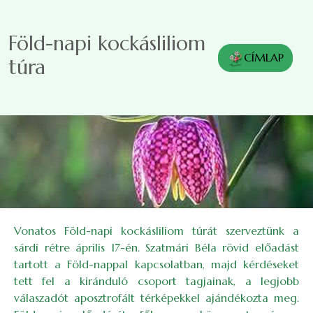
Ugrás a tartalomra
Föld-napi kockásliliom
CÍMLAP
túra
Vonatos Föld-napi kockásliliom túrát szerveztünk a
sárdi rétre április 17-én. Szatmári Béla rövid előadást
tartott a Föld-nappal kapcsolatban, majd kérdéseket
tett fel a kiránduló csoport tagjainak, a legjobb
válaszadót aposztrofált térképekkel ajándékozta meg.