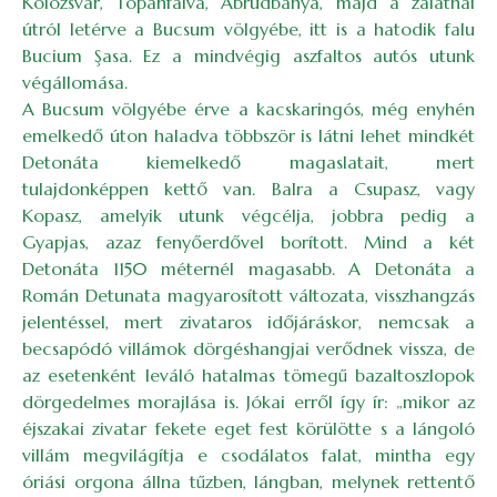
Kolozsvár, Topánfalva, Abrudbánya, majd a zalatnai
útról letérve a Bucsum völgyébe, itt is a hatodik falu
Bucium Şasa. Ez a mindvégig aszfaltos autós utunk
végállomása.
A Bucsum völgyébe érve a kacskaringós, még enyhén
emelkedő úton haladva többször is látni lehet mindkét
Detonáta kiemelkedő magaslatait, mert
tulajdonképpen kettő van. Balra a Csupasz, vagy
Kopasz, amelyik utunk végcélja, jobbra pedig a
Gyapjas, azaz fenyőerdővel borított. Mind a két
Detonáta 1150 méternél magasabb. A Detonáta a
Román Detunata magyarosított változata, visszhangzás
jelentéssel, mert zivataros időjáráskor, nemcsak a
becsapódó villámok dörgéshangjai verődnek vissza, de
az esetenként leváló hatalmas tömegű bazaltoszlopok
dörgedelmes morajlása is. Jókai erről így ír: „mikor az
éjszakai zivatar fekete eget fest körülötte s a lángoló
villám megvilágítja e csodálatos falat, mintha egy
óriási orgona állna tűzben, lángban, melynek rettentő