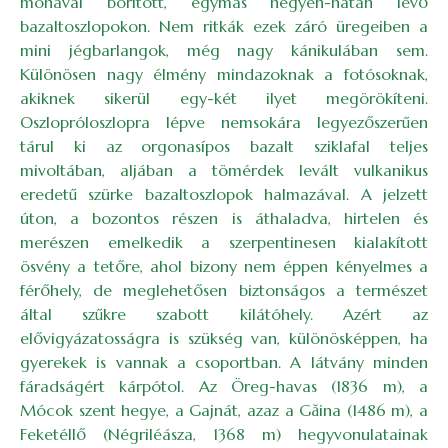
mohával borított, egymás hegyén-hátán lévő
bazaltoszlopokon. Nem ritkák ezek záró üregeiben a
mini jégbarlangok, még nagy kánikulában sem.
Különösen nagy élmény mindazoknak a fotósoknak,
akiknek sikerül egy-két ilyet megörökíteni.
Oszlopróloszlopra lépve nemsokára legyezőszerűen
tárul ki az orgonasípos bazalt sziklafal teljes
mivoltában, aljában a tömérdek levált vulkanikus
eredetű szürke bazaltoszlopok halmazával. A jelzett
úton, a bozontos részen is áthaladva, hirtelen és
merészen emelkedik a szerpentinesen kialakított
ösvény a tetőre, ahol bizony nem éppen kényelmes a
férőhely, de meglehetősen biztonságos a természet
által szűkre szabott kilátóhely. Azért az
elővigyázatosságra is szükség van, különösképpen, ha
gyerekek is vannak a csoportban. A látvány minden
fáradságért kárpótol. Az Öreg-havas (1836 m), a
Mócok szent hegye, a Gajnát, azaz a Găina (1486 m), a
Feketéllő (Négriléásza, 1368 m) hegyvonulatainak