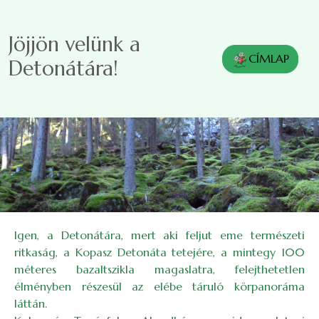
Ugrás a tartalomra
Jöjjön velünk a
CÍMLAP
Detonátára!
Igen, a Detonátára, mert aki feljut eme természeti
ritkaság, a Kopasz Detonáta tetejére, a mintegy 100
méteres bazaltszikla magaslatra, felejthetetlen
élményben részesül az elébe táruló körpanoráma
láttán.