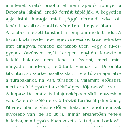
mindenét sirató óriásfiú el nem apadó könnyei a
Detonáta lábánál eredő forrást táplálják. A kegyetlen
apja iránti haragja miatt jéggé dermedt szíve ott
fehérlik bazaltoszlopoktól védetten a hegy aljában.
A faluból a jelzett turistaút a templom mellett indul. A
házak közti kezdeti esetleges vizes-sáros, kissé nehézkes
utat elhagyva, fentebb szárazabb úton, vagy a füves-
gyepes ösvényen nyílt terepen enyhén fárasztóan
felfelé haladva nem lehet eltévedni, mert mint
irányadó mindvégig előttünk vannak a Detonáta
kibontakozó szürke bazaltsziklái. Erre a túrára ajánlatos
a túrabakancs, ha van, túrabot is, valamint esőkabát,
mert errefelé gyakori a szélsőséges időjárás-változás.
A kopasz Detonáta is tulajdonképpen sűrű fenyvesben
van. Az erdő szélén eredő bővizű forrásnál pihenőhely.
Pihenés után a sűrű erdőben haladunk, ahol nemcsak
hűvösebb van, de az út is, immár érezhetően felfelé
haladva, mind gyakrabban vezet a ki tudja mikor levált