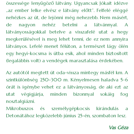
összessége lenyűgöző látvány. Ugyancsak Jókait idézve
„az ember lelke elvész e látvány előtt”. Felfelé eléggé
nehézkes az út, de lejönni még nehezebb. Nem másért,
de nagyon nehéz betelni a látvánnyal. A
látványosságokkal betelve a visszafelé utat a hegy
megkerülésével is meg lehet tenni, de ez nem annyira
látványos. Lefelé menet félúton, a természet lágy ölén
egy hegyi-kocsma is útba esik, ahol minden biztosított
(legalábbis volt) a vendégek marasztalása érdekében.
Az autótól megtett út oda-vissza mintegy másfél km. A
szintkülönbség 250-300 m. Kényelmesen haladva 5–6
órát is igénybe vehet ez a látványosság, de aki ezt az
utat végigjárja, minden bizonnyal sokáig fog
nosztalgiázni.
Mikrobuszos és személygépkocsis kirándulás a
Detonátához legközelebb június 25-én, szombaton lesz.
Vas Géza