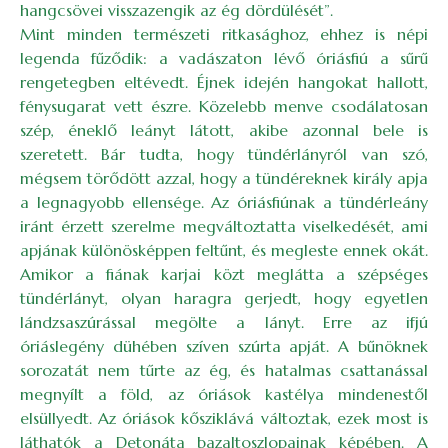
hangcsövei visszazengik az ég dördülését”.
Mint minden természeti ritkasághoz, ehhez is népi
legenda fűződik: a vadászaton lévő óriásfiú a sűrű
rengetegben eltévedt. Éjnek idején hangokat hallott,
fénysugarat vett észre. Közelebb menve csodálatosan
szép, éneklő leányt látott, akibe azonnal bele is
szeretett. Bár tudta, hogy tündérlányról van szó,
mégsem törődött azzal, hogy a tündéreknek király apja
a legnagyobb ellensége. Az óriásfiúnak a tündérleány
iránt érzett szerelme megváltoztatta viselkedését, ami
apjának különösképpen feltűnt, és megleste ennek okát.
Amikor a fiának karjai közt meglátta a szépséges
tündérlányt, olyan haragra gerjedt, hogy egyetlen
lándzsaszúrással megölte a lányt. Erre az ifjú
óriáslegény dühében szíven szúrta apját. A bűnöknek
sorozatát nem tűrte az ég, és hatalmas csattanással
megnyílt a föld, az óriások kastélya mindenestől
elsüllyedt. Az óriások kősziklává változtak, ezek most is
láthatók a Detonáta bazaltoszlopainak képében. A