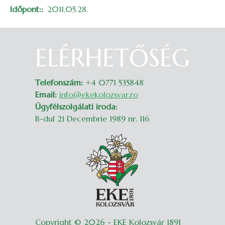
Időpont:
2011.05.28.
ELÉRHETŐSÉG
Belépés
Telefonszám:
+4 0771 535848
Email:
info@ekekolozsvar.ro
Ügyfélszolgálati iroda:
B-dul 21 Decembrie 1989 nr. 116
Copyright © 2026 - EKE Kolozsvár 1891