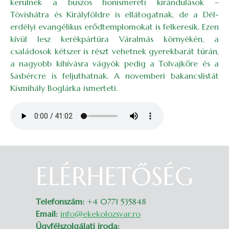
kerülnek a buszos honismereti kirándulások –
Tövishátra és Királyföldre is ellátogatnak, de a Dél-
erdélyi evangélikus erődtemplomokat is felkeresik. Ezen
kívül lesz kerékpártúra Váralmás környékén, a
családosok kétszer is részt vehetnek gyerekbarát túrán,
a nagyobb kihívásra vágyók pedig a Tolvajkőre és a
Sasbércre is feljuthatnak. A novemberi bakancslistát
Kismihály Boglárka ismerteti.
Audio file
ELÉRHETŐSÉG
Belépés
Telefonszám:
+4 0771 535848
Email:
info@ekekolozsvar.ro
Ügyfélszolgálati iroda: