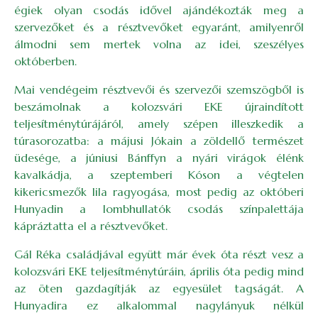
égiek olyan csodás idővel ajándékozták meg a
szervezőket és a résztvevőket egyaránt, amilyenről
álmodni sem mertek volna az idei, szeszélyes
októberben.
Mai vendégeim résztvevői és szervezői szemszögből is
beszámolnak a kolozsvári EKE újraindított
teljesítménytúrájáról, amely szépen illeszkedik a
túrasorozatba: a májusi Jókain a zöldellő természet
üdesége, a júniusi Bánffyn a nyári virágok élénk
kavalkádja, a szeptemberi Kóson a végtelen
kikericsmezők lila ragyogása, most pedig az októberi
Hunyadin a lombhullatók csodás színpalettája
kápráztatta el a résztvevőket.
Gál Réka családjával együtt már évek óta részt vesz a
kolozsvári EKE teljesítménytúráin, április óta pedig mind
az öten gazdagítják az egyesület tagságát. A
Hunyadira ez alkalommal nagylányuk nélkül