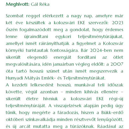
Meghívott:
Gál Réka
Szombat reggel elérkezett a nagy nap, amelyre már
két éve készültek a kolozsvári EKE szervezői: 2023
őszén fogalmazódott meg a gondolat, hogy érdemes
lenne újraindítani egykori teljesítménytúrájukat,
amellyel ismét ráirányíthatják a figyelmet a Kolozsvár
környéki turistautak fontosságára. Bár 2024-ben nem
sikerült elegendő energiát fordítani az ötlet
megvalósítására, idén januárban végleg eldőlt: a 2007
óta tartó hosszú szünet után ismét megszervezik a
Hunyadi Mátyás Emlék- és Teljesítménytúrákat.
A kezdeti lelkesedést hosszú, munkával teli időszak
követte, végül azonban – minden kihívás ellenére –
sikerült életre hívniuk a kolozsvári EKE régi-új
teljesítménytúráját. A visszajelzések alapján pedig úgy
tűnik, hogy megérte a fáradozás, hiszen a Bükk-erdő
októberi színkavalkádja minden résztvevőt lenyűgözött,
és új arcát mutatta meg a túrázóknak. Ráadásul az