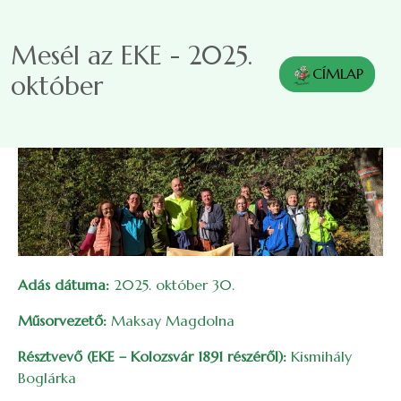
Ugrás a tartalomra
Mesél az EKE - 2025.
CÍMLAP
október
Adás dátuma:
2025. október 30.
Műsorvezető:
Maksay Magdolna
Résztvevő (EKE – Kolozsvár 1891 részéről):
Kismihály
Boglárka