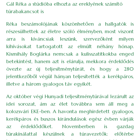
Gál Réka a stúdióba elhozta az ereklyének számító
túrabakancsot is
Réka beszámolójának köszönhetően a hallgatók is
részesülhettek az életre szóló élményben, most viszont
arra is kíváncsiak leszünk, szervezőként milyen
kihívásokat tartogatott az elmúlt néhány hónap.
Kismihály Boglárka nemcsak a kulisszatitkokba enged
betekintést, hanem azt is elárulja, mekkora érdeklődés
övezte az új teljesítménytúrát, és hogy a 280
jelentkezőből végül hányan teljesítették a kerékpáros,
illetve a három gyalogos táv egyikét.
Az október végi Hunyadi teljesítménytúrával lezárult az
idei sorozat, ám az élet továbbra sem áll meg a
kolozsvári EKE-ben. A havonta meghirdetett gyalogos,
kerékpáros és buszos kirándulások egész évben várják
az érdeklődőket. Novemberben is gazdag
túrakínálattal készülnek a túravezetők: előtérbe