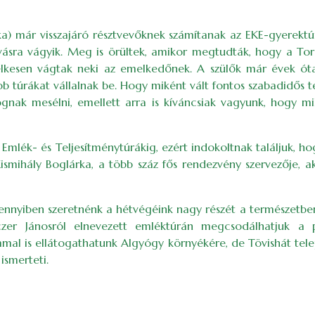
rka) már visszajáró résztvevőknek számítanak az EKE-gyerektú
ívásra vágyik. Meg is örültek, amikor megtudták, hogy a To
lelkesen vágtak neki az emelkedőnek. A szülők már évek ó
 túrákat vállalnak be. Hogy miként vált fontos szabadidős te
fognak mesélni, emellett arra is kíváncsiak vagyunk, hogy 
mlék- és Teljesítménytúrákig, ezért indokoltnak találjuk, h
ismihály Boglárka, a több száz fős rendezvény szervezője, aki
nyiben szeretnénk a hétvégéink nagy részét a természetben el
lczer Jánosról elnevezett emléktúrán megcsodálhatjuk a
al is ellátogathatunk Algyógy környékére, de Tövishát telepü
ismerteti.