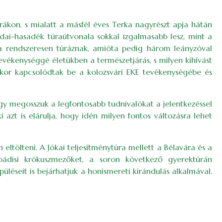
rákon, s mialatt a másfél éves Terka nagyrészt apja hátán
rdai-hasadék túraútvonala sokkal izgalmasabb lesz, mint a
ta rendszeresen túráznak, amióta pedig három leányzóval
vékenységgé életükben a természetjárás, s milyen kihívást
mikor kapcsolódtak be a kolozsvári EKE tevékenységébe és
ogy megosszuk a legfontosabb tudnivalókat a jelentkezéssel
 azt is elárulja, hogy idén milyen fontos változásra lehet
tölteni. A Jókai teljesítménytúra mellett a Bélavára és a
 pádisi krókuszmezőket, a soron következő gyerektúrán
léseit is bejárhatjuk a honismereti kirándulás alkalmával.