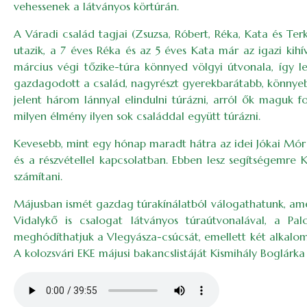
vehessenek a látványos körtúrán.
A Váradi család tagjai (Zsuzsa, Róbert, Réka, Kata és Te
utazik, a 7 éves Réka és az 5 éves Kata már az igazi kih
március végi tőzike-túra könnyed völgyi útvonala, így 
gazdagodott a család, nagyrészt gyerekbarátabb, könnyebb
jelent három lánnyal elindulni túrázni, arról ők maguk 
milyen élmény ilyen sok családdal együtt túrázni.
Kevesebb, mint egy hónap maradt hátra az idei Jókai Mór E
és a részvétellel kapcsolatban. Ebben lesz segítségemre K
számítani.
Májusban ismét gazdag túrakínálatból válogathatunk, amen
Vidalykő is csalogat látványos túraútvonalával, a Pa
meghódíthatjuk a Vlegyásza-csúcsát, emellett két alkalomm
A kolozsvári EKE májusi bakancslistáját Kismihály Boglárka 
Audio file