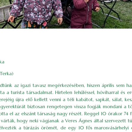
ka
 Terka)
dtünk az igazi tavasz megérkezésében, hiszen április sem
ta a turista társadalmat. Hirtelen lehűléssel, hóviharral és er
rejéig újra elő kellett venni a téli kabátot, sapkát, sálat, k
 gyerektúrát biztosan rengetegen vissza fogják mondani a 
tta el az elszánt társaság nagy részét. Reggel 10 órakor 74
 várták, hogy neki vágjanak a Veres Ágnes által szervezett tú
élvezték a túrázás örömét, de egy 10 fős marosvásárhelyi c