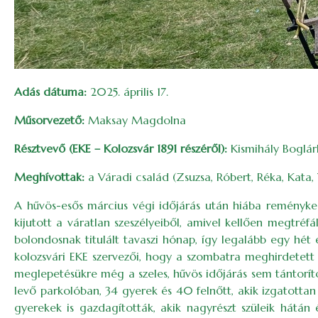
Adás dátuma:
2025. április 17.
Műsorvezető:
Maksay Magdolna
Résztvevő (EKE – Kolozsvár 1891 részéről):
Kismihály Boglár
Meghívottak:
a Váradi család (Zsuzsa, Róbert, Réka, Kata,
A hűvös-esős március végi időjárás után hiába reményke
kijutott a váratlan szeszélyeiből, amivel kellően megtréfál
bolondosnak titulált tavaszi hónap, így legalább egy hét e
kolozsvári EKE szervezői, hogy a szombatra meghirdetett
meglepetésükre még a szeles, hűvös időjárás sem tántoríto
levő parkolóban, 34 gyerek és 40 felnőtt, akik izgatottan
gyerekek is gazdagították, akik nagyrészt szüleik hátán 