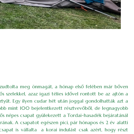
 hazudtolta meg önmagát, a hónap első felében már bőven
ős szelekkel, azaz igazi télies idővel rontott be az ajtón a
esztyűt. Egy ilyen cudar hét után joggal gondolhatták azt a
több mint 100 bejelentkezett résztvevőből, de legnagyobb
 fős népes csapat gyülekezett a Tordai-hasadék bejáratánál
rának. A csapatot egészen pici, pár hónapos és 2 év alatti
sapat is vállalta a korai indulást csak azért, hogy részt