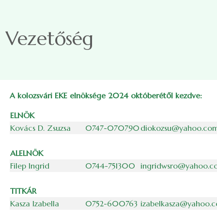
Skip to main content
Vezetőség
A kolozsvári EKE elnöksége 2024 októberétől kezdve:
ELNÖK
Kovács D. Zsuzsa
0747-070790
diokozsu@yahoo.co
ALELNÖK
Filep Ingrid
0744-751300
ingridwsro@yahoo.c
TITKÁR
Kasza Izabella
0752-600763
izabelkasza@yahoo.