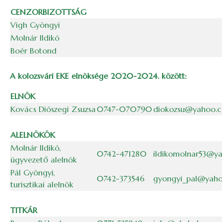
CENZORBIZOTTSÁG
Vigh Gyöngyi
Molnár Ildikó
Boér Botond
A kolozsvári EKE elnöksége 2020-2024. között:
ELNÖK
Kovács Diószegi Zsuzsa
0747-070790
diokozsu@yahoo.
ALELNÖKÖK
Molnár Ildikó,
0742-471280
ildikomolnar53@y
ügyvezető alelnök
Pál Gyöngyi,
0742-373546
gyongyi_pal@yah
turisztikai alelnök
TITKÁR