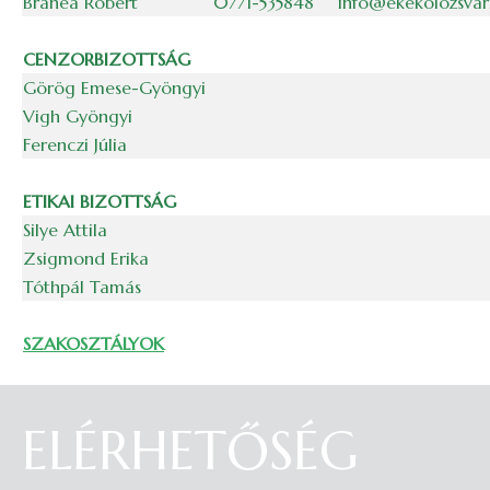
Branea Róbert
0771-535848
info@ekekolozsvar
CENZORBIZOTTSÁG
Görög Emese-Gyöngyi
Vigh Gyöngyi
Ferenczi Júlia
ETIKAI BIZOTTSÁG
Silye Attila
Zsigmond Erika
Tóthpál Tamás
SZAKOSZTÁLYOK
ELÉRHETŐSÉG