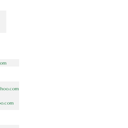
com
ahoo.com
oo.com