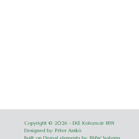
Copyright © 2026 - EKE Kolozsvár 1891
Belépés
Designed by: Péter Anikó
Built on Drupal elements by: BNW Systems