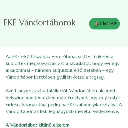
Ugrás a tartalomra
EKE Vándortáborok
CÍMLAP
Az EKE első Országos Vezetőtanácsi (OVT) ülésén a
küldöttek megszavazzák azt a javaslatot, hogy évi egy
alkalommal – minden augusztus első hetében – egy
Vándortábor keretében gyűljön össze a tagság.
Azért nevezik ezt a találkozót Vándortábornak, mert
helyszíne minden évben más: Erdélynek egy-egy festői
vidéke, házigazdája pedig az EKE valamelyik osztálya. A
Vándortábor az EKE legnagyobb méretű rendezvénye.
A Vándortábor kitűnő alkalom: