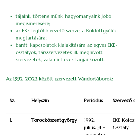
tájaink, történelmünk, hagyományaink jobb
megismerésére;
az EKE legfőbb vezető szerve, a Küldöttgyűlés
megtartására;
baráti kapcsolatok kialakítására az egyes EKE-
osztályok, társszervezetek ill. meghívott
szervezetek, valamint ezek tagjai között.
Az 1992–2022 között szervezett Vándortáborok:
Sz.
Helyszín
Periódus
Szervező o
I.
Torockószentgyörgy
1992.
EKE Koloz
július. 31 –
Osztály
augusztus