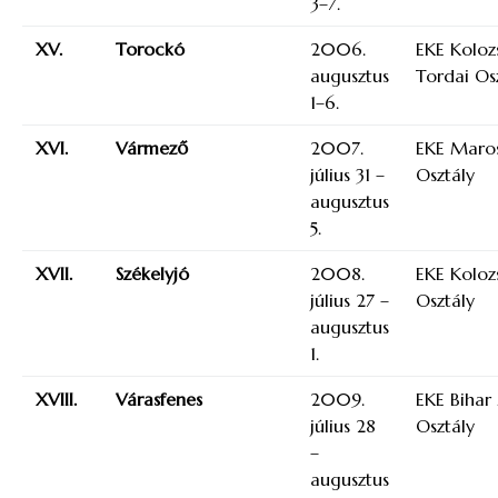
3–7.
XV.
Torockó
2006.
EKE Kolozs
augusztus
Tordai Os
1–6.
XVI.
Vármező
2007.
EKE Maros
július 31 –
Osztály
augusztus
5.
XVII.
Székelyjó
2008.
EKE Koloz
július 27 –
Osztály
augusztus
1.
XVIII.
Várasfenes
2009.
EKE Bihar
július 28
Osztály
–
augusztus