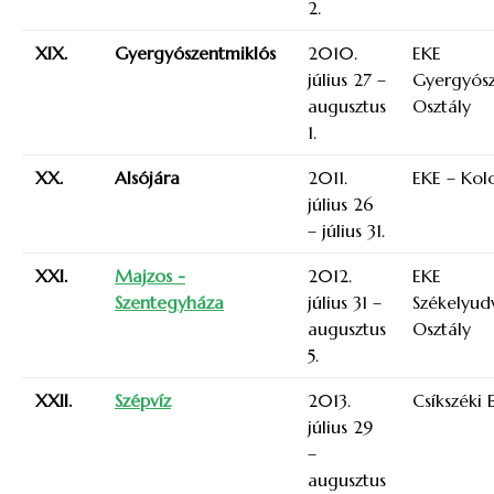
2.
XIX.
Gyergyószentmiklós
2010.
EKE
július 27 –
Gyergyósz
augusztus
Osztály
1.
XX.
Alsójára
2011.
EKE – Kolo
július 26
– július 31.
XXI.
Majzos -
2012.
EKE
Szentegyháza
július 31 –
Székelyud
augusztus
Osztály
5.
XXII.
Szépvíz
2013.
Csíkszéki 
július 29
–
augusztus