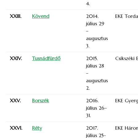
4.
XXIII.
Kövend
2014.
EKE Torda
július 29
–
augusztus
3.
XXIV.
Tusnádfürdő
2015.
Csíkszéki 
július 28
–
augusztus
2.
XXV.
Borszék
2016.
EKE Gyer
július 26–
31.
XXVI.
Réty
2017.
EKE Háro
július 25–