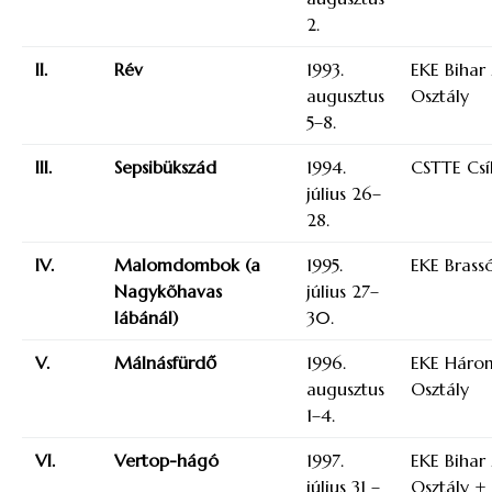
2.
II.
Rév
1993.
EKE Bihar
augusztus
Osztály
5–8.
III.
Sepsibükszád
1994.
CSTTE Csí
július 26–
28.
IV.
Malomdombok (a
1995.
EKE Brassó
Nagykõhavas
július 27–
lábánál)
30.
V.
Málnásfürdő
1996.
EKE Három
augusztus
Osztály
1–4.
VI.
Vertop-hágó
1997.
EKE Bihar
július 31 –
Osztály +