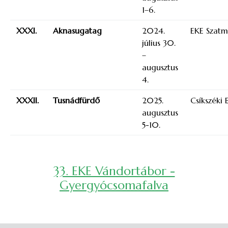
1–6.
XXXI.
Aknasugatag
2024.
EKE Szat
július 30.
–
augusztus
4.
XXXII.
Tusnádfürdő
2025.
Csíkszéki 
augusztus
5-10.
33. EKE Vándortábor -
Gyergyócsomafalva