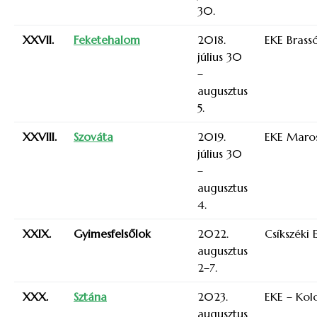
30.
XXVII.
Feketehalom
2018.
EKE Brass
július 30
–
augusztus
5.
XXVIII.
Szováta
2019.
EKE Maros
július 30
–
augusztus
4.
XXIX.
Gyimesfelsőlok
2022.
Csíkszéki 
augusztus
2–7.
XXX.
Sztána
2023.
EKE – Kolo
augusztus