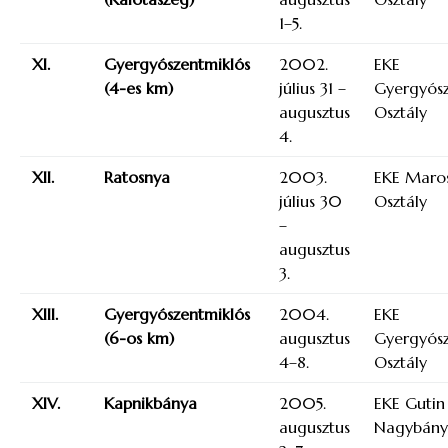
1–5.
XI.
Gyergyószentmiklós
2002.
EKE
(4-es km)
július 31 –
Gyergyósz
augusztus
Osztály
4.
XII.
Ratosnya
2003.
EKE Maros
július 30
Osztály
–
augusztus
3.
XIII.
Gyergyószentmiklós
2004.
EKE
(6-os km)
augusztus
Gyergyósz
4–8.
Osztály
XIV.
Kapnikbánya
2005.
EKE Gutin
augusztus
Nagybány