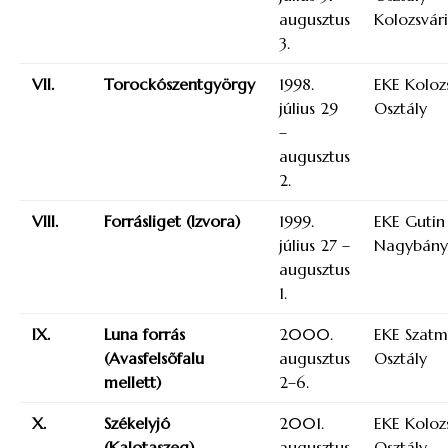
augusztus
Kolozsvári
3.
VII.
Torockószentgyörgy
1998.
EKE Koloz
július 29
Osztály
–
augusztus
2.
VIII.
Forrásliget (Izvora)
1999.
EKE Gutin
július 27 –
Nagybány
augusztus
1.
IX.
Luna forrás
2000.
EKE Szat
(Avasfelsõfalu
augusztus
Osztály
mellett)
2–6.
X.
Székelyjó
2001.
EKE Koloz
(Kalotaszeg)
augusztus
Osztály