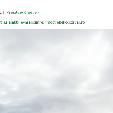
024 <résztvevő neve>
tot az alábbi e-mailcímre: info@ekekolozsvar.ro