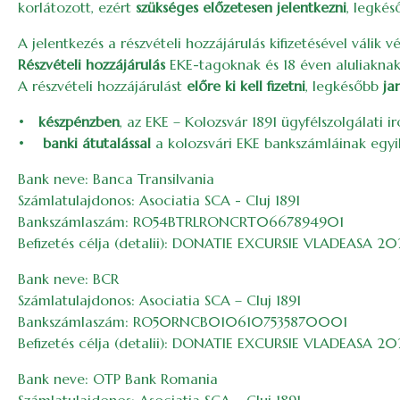
korlátozott, ezért
szükséges előzetesen jelentkezni
, legké
A jelentkezés a részvételi hozzájárulás kifizetésével válik v
Részvételi hozzájárulás
EKE-tagoknak és 18 éven aluliakna
A részvételi hozzájárulást
előre ki kell fizetni
, legkésőbb
ja
•
készpénzben
, az EKE – Kolozsvár 1891 ügyfélszolgálati
•
banki átutalással
a kolozsvári EKE bankszámláinak egyi
Bank neve: Banca Transilvania
Számlatulajdonos: Asociatia SCA - Cluj 1891
Bankszámlaszám: RO54BTRLRONCRT0667894901
Befizetés célja (detalii): DONATIE EXCURSIE VLADEASA 2
Bank neve: BCR
Számlatulajdonos: Asociatia SCA – Cluj 1891
Bankszámlaszám: RO50RNCB0106107535870001
Befizetés célja (detalii): DONATIE EXCURSIE VLADEASA 2
Bank neve: OTP Bank Romania