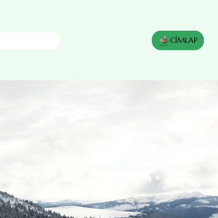
eresés
CÍMLAP