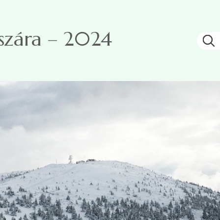
ászára – 2024
K