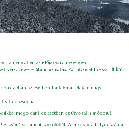
tani, amennyiben az időjárás is megengedi.
tyei-vízesés – Stanciu-tisztás. Az útvonal hossza
18 km
,
árcsak abban az esetben, ha február elejéig nagy
 teát és uzsonnát.
csikkal megoldani, ez esetben az útvonal is módosul.
tér 9A szám) szembeni parkolóból. A buszban a helyek száma