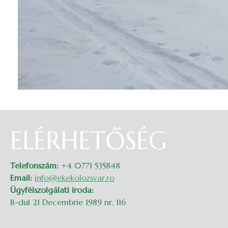
ELÉRHETŐSÉG
Telefonszám:
+4 0771 535848
Email:
info@ekekolozsvar.ro
Ügyfélszolgálati iroda:
B-dul 21 Decembrie 1989 nr. 116