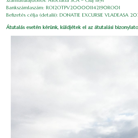
Számlatulajdonos: Asociatia SCA – Cluj 1891
Bankszámlaszám: RO12OTPV200001142190RO01
Befizetés célja (detalii): DONATIE EXCURSIE VLADEASA 2
Átutalás esetén kérünk, küldjétek el az átutalási bizonyla
Image