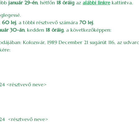
sőbb
január 29-én
, hétfőn
18 óráig
az
alábbi linkre
kattintva.
églegessé.
k
60 lej
, a többi résztvevő számára
70 lej
.
nuár 30-án
, kedden
18 óráig
, a következőképpen:
 irodájában: Kolozsvár, 1989 December 21 sugárút 116, az udvar
kére:
024 <résztvevő neve>
024 <résztvevő neve>