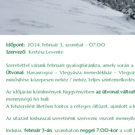
Időpont
2024. február 3., szombat - 07:00
Szervező
Kertész Levente
Szeretettel várunk februári gyalogtúránkra, amely során 
Útvonal:
Havasrogoz – Vlegyásza menedékház – Vlegyásza 
minősítése közepesen nehéz / nehéz, teljes szintemelkedé
Az időjárási körülmények függvényében
az útvonal változ
mennyiségű hó hull.
A felszerelést illetően fontos a réteges öltözet, ajánlott
Az utazást kisbusszal szeretnénk szervezni, viszont
mennyib
Indulás:
február 3-án
, szombaton
reggel 7:00-kor
a volt 