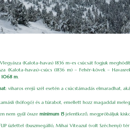
a Vlegyásza (Kalota-havas) 1836 m-es csúcsát fogjuk meghódí
(Kalota-havas)-csúcs (1836 m) – Fehér-kövek – Havasreket
s
1068 m
.
hat
: viharos erejű szél esetén a csúcstámadás elmaradhat, ak
 a kamásli (hófogó) és a túrabot, emellett hozz magaddal meleg
en nem gyűl össze
minimum 15
jelentkező, megpróbáljuk kisko
FLIP üzlettel (buszmegálló, Mihai Viteazul (volt Széchenyi) 