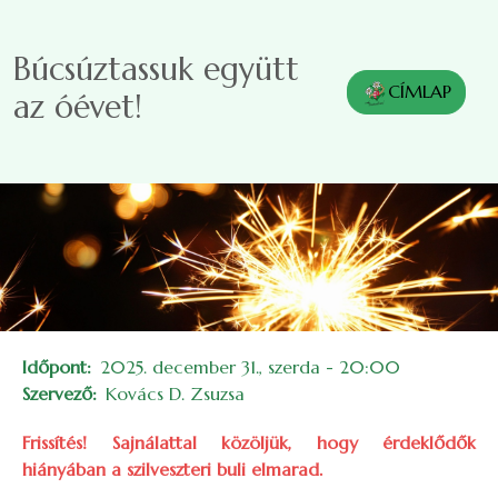
Ugrás a tartalomra
Búcsúztassuk együtt
CÍMLAP
az óévet!
Időpont
2025. december 31., szerda - 20:00
Szervező
Kovács D. Zsuzsa
Frissítés! Sajnálattal közöljük, hogy érdeklődők
hiányában a szilveszteri buli elmarad.