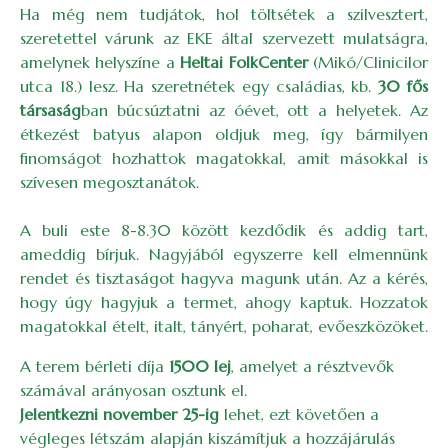
Ha még nem tudjátok, hol töltsétek a szilvesztert,
szeretettel várunk az EKE által szervezett mulatságra,
amelynek helyszíne a
Heltai FolkCenter
(Mikó/Clinicilor
utca 18.) lesz. Ha szeretnétek egy családias, kb.
30 fős
társaság
ban búcsúztatni az óévet, ott a helyetek. Az
étkezést batyus alapon oldjuk meg, így bármilyen
finomságot hozhattok magatokkal, amit másokkal is
szívesen megosztanátok.
A buli este 8-8.30 között kezdődik és addig tart,
ameddig bírjuk. Nagyjából egyszerre kell elmennünk
rendet és tisztaságot hagyva magunk után. Az a kérés,
hogy úgy hagyjuk a termet, ahogy kaptuk. Hozzatok
magatokkal ételt, italt, tányért, poharat, evőeszközöket.
A terem bérleti díja
1500 lej
, amelyet a résztvevők
számával arányosan osztunk el.
Jelentkezni november 25-ig
lehet, ezt követően a
végleges létszám alapján kiszámítjuk a hozzájárulás