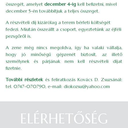
összegét, amelyet
december 4-ig
kell befizetni, mivel
december 5-én továbbítjuk a teljes összeget.
A részvételi díj kizárólag a terem bérleti költségét
fedezi. Miután összeállt a csoport, egyeztetünk az éjféli
pezsgőről is.
A zene még nincs megoldva, így ha valaki vállalja,
hogy jó minőségű gépzenét biztosít, az illető
személynek és párjának nem kell részvételi díjat
fizetnie.
További részletek
és feliratkozás Kovács D. Zsuzsánál:
tel. 0747-070790, e-mail: diokozsu@yahoo.com
ELÉRHETŐSÉG
Belépés