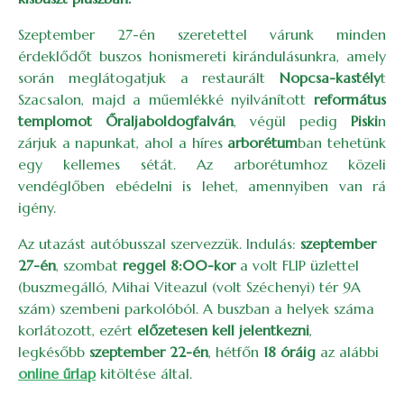
Szeptember 27-én szeretettel várunk minden
érdeklődőt buszos honismereti kirándulásunkra, amely
során meglátogatjuk a restaurált
Nopcsa-kastély
t
Szacsalon, majd a műemlékké nyilvánított
református
templomot Őraljaboldogfalván
, végül pedig
Piski
n
zárjuk a napunkat, ahol a híres
arborétum
ban tehetünk
egy kellemes sétát. Az arborétumhoz közeli
vendéglőben ebédelni is lehet, amennyiben van rá
igény.
Az utazást autóbusszal szervezzük. Indulás:
szeptember
27-én
, szombat
reggel 8:00-kor
a volt FLIP üzlettel
(buszmegálló, Mihai Viteazul (volt Széchenyi) tér 9A
szám) szembeni parkolóból. A buszban a helyek száma
korlátozott, ezért
előzetesen kell jelentkezni
,
legkésőbb
szeptember 22-én
, hétfőn
18 óráig
az alábbi
online űrlap
kitöltése által.