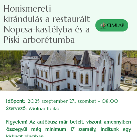
Ugrás a tartalomra
Honismereti
kirándulás a restaurált
CÍMLAP
Nopcsa-kastélyba és a
Piski arborétumba
Időpont
2025. szeptember 27., szombat - 08:00
Szervező
Molnár Ildikó
Figyelem! Az autóbusz már betelt, viszont amennyiben
összegyűl még minimum 17 személy, indítunk egy
kisbuszt pluszban.