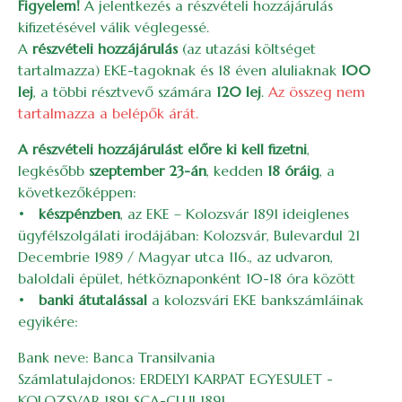
Figyelem!
A jelentkezés a részvételi hozzájárulás
kifizetésével válik véglegessé.
A
részvételi hozzájárulás
(az utazási költséget
tartalmazza)
EKE-tagoknak és 18 éven aluliaknak
100
lej
, a többi résztvevő számára
120 lej
.
Az összeg nem
tartalmazza a belépők árát.
A részvételi hozzájárulást előre ki kell fizetni
,
legkésőbb
szeptember 23-án
, kedden
18 óráig
, a
következőképpen:
•
készpénzben
, az EKE – Kolozsvár 1891 ideiglenes
ügyfélszolgálati irodájában: Kolozsvár, Bulevardul 21
Decembrie 1989 / Magyar utca 116., az udvaron,
baloldali épület, hétköznaponként 10-18 óra között
•
banki átutalással
a kolozsvári EKE bankszámláinak
egyikére:
Bank neve: Banca Transilvania
Számlatulajdonos: ERDELYI KARPAT EGYESULET -
KOLOZSVAR 1891 SCA-CLUJ 1891