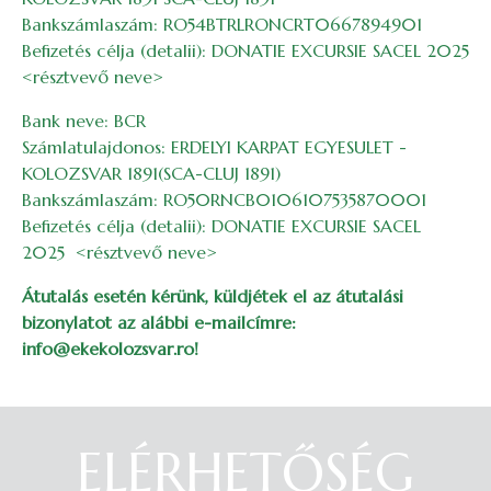
Bankszámlaszám: RO54BTRLRONCRT0667894901
Befizetés célja (detalii): DONATIE EXCURSIE SACEL 2025
<résztvevő neve>
Bank neve: BCR
Számlatulajdonos: ERDELYI KARPAT EGYESULET -
KOLOZSVAR 1891(SCA-CLUJ 1891)
Bankszámlaszám: RO50RNCB0106107535870001
Befizetés célja (detalii): DONATIE EXCURSIE SACEL
2025 <résztvevő neve>
Átutalás esetén kérünk, küldjétek el az átutalási
bizonylatot az alábbi e-mailcímre:
info@ekekolozsvar.ro!
ELÉRHETŐSÉG
Belépés