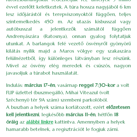
évvel ezelőtt keletkeztek. A túra hossza nagyjából 6 km
lesz időjárástól és terepviszonyoktól függően, teljes
szintemelkedés 450 m. Az utazás kisbusszal vagy
autóbusszal a jelentkezők számától függően
Andrenyászára (Ratosnya), onnan gyalog folytatjuk
utunkat. A barlangok felé vezető ösvényről gyönyörű
kilátás nyílik majd a Maros völgye egy szakaszára
felülnézetből, így különleges látványban lesz részünk.
Mivel az ösvény elég meredek és csúszós, nagyon
javasoljuk a túrabot használatát.
Indulás:
március 17-én
, vasárnap
reggel 7:30-kor
a volt
FLIP üzlettel (buszmegálló, Mihai Viteazul (volt
Széchenyi) tér 9A szám) szembeni parkolóból.
A buszban a helyek száma korlátozott, ezért
előzetesen
kell jelentkezni
, legkésőbb
március 11-én
, hétfőn
18
óráig
az
alábbi linkre
kattintva. Amennyiben a helyek
hamarabb betelnek, a regisztrációt le fogjuk zárni.