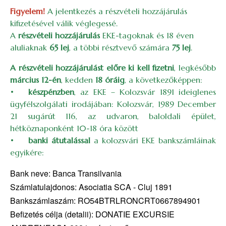
Figyelem!
A jelentkezés a részvételi hozzájárulás
kifizetésével válik véglegessé.
A
részvételi hozzájárulás
EKE-tagoknak és 18 éven
aluliaknak
65 lej
, a többi résztvevő számára
75 lej
.
A részvételi hozzájárulást előre ki kell fizetni
, legkésőbb
március 12-én
, kedden
18 óráig
, a következőképpen:
•
készpénzben
, az EKE – Kolozsvár 1891 ideiglenes
ügyfélszolgálati irodájában: Kolozsvár, 1989 December
21 sugárút 116, az udvaron, baloldali épület,
hétköznaponként 10-18 óra között
•
banki átutalással
a kolozsvári EKE bankszámláinak
egyikére:
Bank neve: Banca Transilvania
Számlatulajdonos: Asociatia SCA - Cluj 1891
Bankszámlaszám: RO54BTRLRONCRT0667894901
Befizetés célja (detalii): DONATIE EXCURSIE