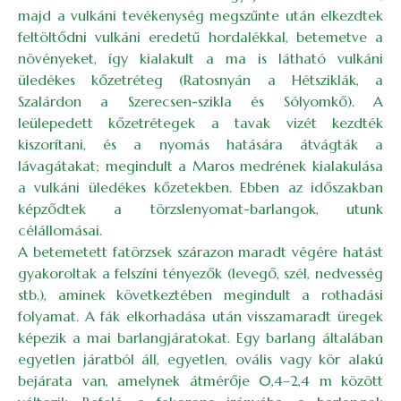
majd a vulkáni tevékenység megszűnte után elkezdtek
feltöltődni vulkáni eredetű hordalékkal, betemetve a
növényeket, így kialakult a ma is látható vulkáni
üledékes kőzetréteg (Ratosnyán a Hétsziklák, a
Szalárdon a Szerecsen-szikla és Sólyomkő). A
leülepedett kőzetrétegek a tavak vizét kezdték
kiszorítani, és a nyomás hatására átvágták a
lávagátakat; megindult a Maros medrének kialakulása
a vulkáni üledékes kőzetekben. Ebben az időszakban
képződtek a törzslenyomat-barlangok, utunk
célállomásai.
A betemetett fatörzsek szárazon maradt végére hatást
gyakoroltak a felszíni tényezők (levegő, szél, nedvesség
stb.), aminek következtében megindult a rothadási
folyamat. A fák elkorhadása után visszamaradt üregek
képezik a mai barlangjáratokat. Egy barlang általában
egyetlen járatból áll, egyetlen, ovális vagy kör alakú
bejárata van, amelynek átmérője 0,4–2,4 m között