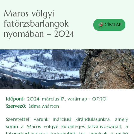
Ugrás a tartalomra
Maros-völgyi
fatörzsbarlangok
CÍMLAP
nyomában – 2024
Időpont
2024. március 17., vasárnap - 07:30
Szervező
Szima Márton
Szeretettel várunk márciusi kirándulásunkra, amely
során a Maros völgye különleges látványosságait, a
fatörzsbarlangokat fedezhetjük fel, amelyek 5 millió