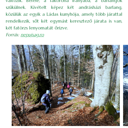
változik. Befelé, a fakorona irányába, a barlangok
szűkülnek. Kivételt képez két andrásházi barlang,
közülük az egyik a Ládas kunyhója, amely több járattal
rendelkezik, sőt két egymást keresztező járata is van,
két fatörzs lenyomatát őrizve.
Forrás:
nepujsag.ro