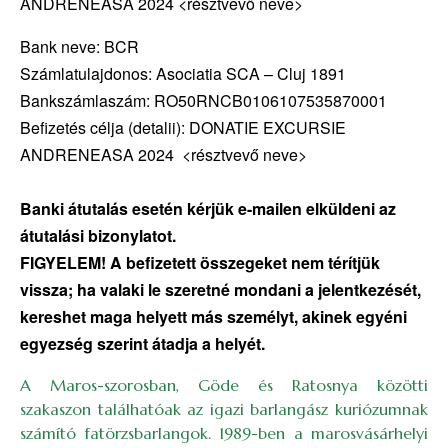
ANDRENEASA 2024 <résztvevő neve>
Bank neve: BCR
Számlatulajdonos: Asociatia SCA – Cluj 1891
Bankszámlaszám: RO50RNCB0106107535870001
Befizetés célja (detalii): DONATIE EXCURSIE
ANDRENEASA 2024 <résztvevő neve>
Banki átutalás esetén kérjük e-mailen elküldeni az
átutalási bizonylatot.
FIGYELEM! A befizetett összegeket nem térítjük
vissza; ha valaki le szeretné mondani a jelentkezését,
kereshet maga helyett más személyt, akinek egyéni
egyezség szerint átadja a helyét.
A Maros-szorosban, Göde és Ratosnya közötti
szakaszon találhatóak az igazi barlangász kuriózumnak
számító fatörzsbarlangok. 1989-ben a marosvásárhelyi