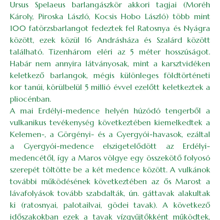
Ursus Spelaeus barlangászkör akkori tagjai (Moréh
Károly, Piroska László, Kocsis Hobo László) több mint
100 fatörzsbarlangot fedeztek fel Ratosnya és Nyágra
között, ezek közül 16 Andrásháza és Szalárd között
található. Tizenhárom eléri az 5 méter hosszúságot.
Habár nem annyira látványosak, mint a karsztvidéken
keletkező barlangok, mégis különleges földtörténeti
kor tanúi, körülbelül 5 millió évvel ezelőtt keletkeztek a
pliocénban.
A mai Erdélyi-medence helyén húzódó tengerből a
vulkanikus tevékenység következtében kiemelkedtek a
Kelemen-, a Görgényi- és a Gyergyói-havasok, ezáltal
a Gyergyói-medence elszigetelődött az Erdélyi-
medencétől, így a Maros völgye egy összekötő folyosó
szerepét töltötte be a két medence között. A vulkánok
további működésének következtében az ős Marost a
lávafolyások tovább szabdalták, ún. gáttavak alakultak
ki (ratosnyai, palotailvai, gödei tavak). A következő
időszakokban ezek a tavak vízgyűjtőkként működtek,