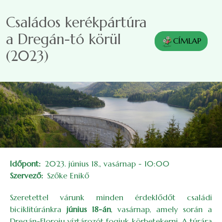
Ugrás a tartalomra
Családos kerékpártúra
a Dregán-tó körül
CÍMLAP
(2023)
Időpont
2023. június 18., vasárnap - 10:00
Szervező
Szőke Enikő
Szeretettel várunk minden érdeklődőt családi
biciklitúránkra
június 18-án
, vasárnap, amely során a
Dregán-Floroiu víztározót fogjuk körbetekerni. A túrára