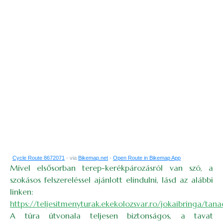
Cycle Route 8672071
- via
Bikemap.net
-
Open Route in Bikemap App
Mivel elsősorban terep-kerékpározásról van szó, a
szokásos felszereléssel ajánlott elindulni, lásd az alábbi
linken:
https://teljesitmenyturak.ekekolozsvar.ro/jokaibringa/tan
A túra útvonala teljesen biztonságos, a tavat