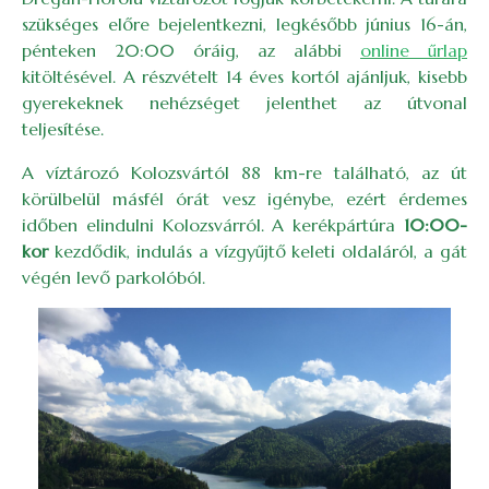
szükséges előre bejelentkezni, legkésőbb június 16-án,
pénteken 20:00 óráig, az alábbi
online űrlap
kitöltésével. A részvételt 14 éves kortól ajánljuk, kisebb
gyerekeknek nehézséget jelenthet az útvonal
teljesítése.
A víztározó Kolozsvártól 88 km-re található, az út
körülbelül másfél órát vesz igénybe, ezért érdemes
időben elindulni Kolozsvárról. A kerékpártúra
10:00-
kor
kezdődik, indulás a vízgyűjtő keleti oldaláról, a gát
végén levő parkolóból.
Image