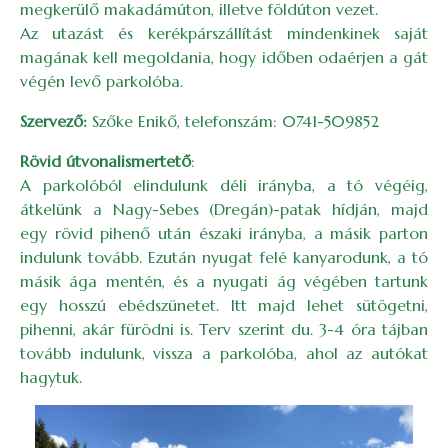
megkerülő makadámúton, illetve földúton vezet.
Az utazást és kerékpárszállítást mindenkinek saját
magának kell megoldania, hogy időben odaérjen a gát
végén levő parkolóba.
Szervező:
Szőke Enikő, telefonszám: 0741-509852
Rövid útvonalismertető
:
A parkolóból elindulunk déli irányba, a tó végéig,
átkelünk a Nagy-Sebes (Dregán)-patak hídján, majd
egy rövid pihenő után északi irányba, a másik parton
indulunk tovább. Ezután nyugat felé kanyarodunk, a tó
másik ága mentén, és a nyugati ág végében tartunk
egy hosszú ebédszünetet. Itt majd lehet sütögetni,
pihenni, akár fürödni is. Terv szerint du. 3-4 óra tájban
tovább indulunk, vissza a parkolóba, ahol az autókat
hagytuk.
Image