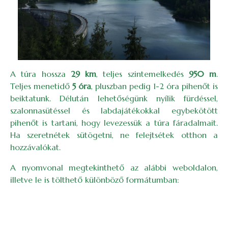
A túra hossza
29 km
, teljes szintemelkedés
950 m
.
Teljes menetidő
5 óra
, pluszban pedig 1-2 óra pihenőt is
beiktatunk. Délután lehetőségünk nyílik fürdéssel,
szalonnasütéssel és labdajátékokkal egybekötött
pihenőt is tartani, hogy levezessük a túra fáradalmait.
Ha szeretnétek sütögetni, ne felejtsétek otthon a
hozzávalókat.
A nyomvonal megtekinthető az alábbi weboldalon,
illetve le is tölthető különböző formátumban: