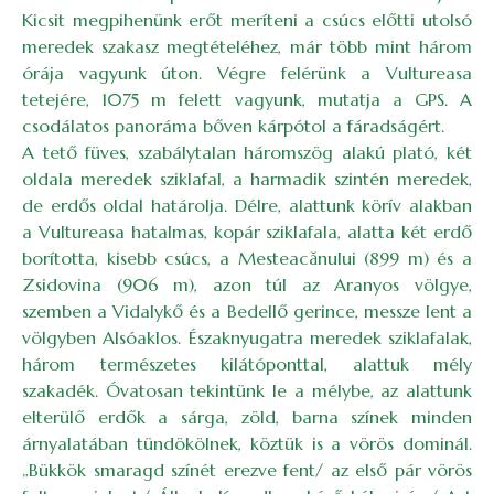
Kicsit megpihenünk erőt meríteni a csúcs előtti utolsó
meredek szakasz megtételéhez, már több mint három
órája vagyunk úton. Végre felérünk a Vultureasa
tetejére, 1075 m felett vagyunk, mutatja a GPS. A
csodálatos panoráma bőven kárpótol a fáradságért.
A tető füves, szabálytalan háromszög alakú plató, két
oldala meredek sziklafal, a harmadik szintén meredek,
de erdős oldal határolja. Délre, alattunk körív alakban
a Vultureasa hatalmas, kopár sziklafala, alatta két erdő
borította, kisebb csúcs, a Mesteacănului (899 m) és a
Zsidovina (906 m), azon túl az Aranyos völgye,
szemben a Vidalykő és a Bedellő gerince, messze lent a
völgyben Alsóaklos. Északnyugatra meredek sziklafalak,
három természetes kilátóponttal, alattuk mély
szakadék. Óvatosan tekintünk le a mélybe, az alattunk
elterülő erdők a sárga, zöld, barna színek minden
árnyalatában tündökölnek, köztük is a vörös dominál.
„Bükkök smaragd színét erezve fent/ az első pár vörös