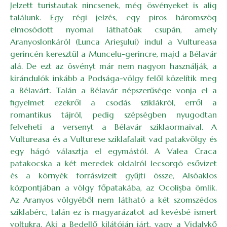
Jelzett turistautak nincsenek, még ösvényeket is alig
találunk. Egy régi jelzés, egy piros háromszög
elmosódott nyomai láthatóak csupán, amely
Aranyoslonkáról (Lunca Arieşului) indul a Vultureasa
gerincén keresztül a Muncelu-gerincre, majd a Bélavár
alá. De ezt az ösvényt már nem nagyon használják, a
kirándulók inkább a Podsága-völgy felől közelítik meg
a Bélavárt. Talán a Bélavár népszerűsége vonja el a
figyelmet ezekről a csodás sziklákról, erről a
romantikus tájról, pedig szépségben nyugodtan
felveheti a versenyt a Bélavár sziklaormaival. A
Vultureasa és a Vulturese sziklafalait vad patakvölgy és
egy hágó választja el egymástól. A Valea Craca
patakocska a két meredek oldalról lecsorgó esővizet
és a környék forrásvizeit gyűjti össze, Alsóaklos
központjában a völgy főpatakába, az Ocolişba ömlik.
Az Aranyos völgyéből nem látható a két szomszédos
sziklabérc, talán ez is magyarázatot ad kevésbé ismert
voltukra. Aki a Bedellő kilátóján járt, vagy a Vidalykő