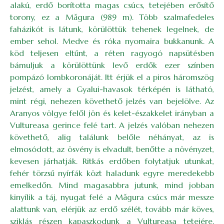
alakú, erdő borította magas csúcs, tetejében erősítő
torony, ez a Măgura (989 m). Több szalmafedeles
faházikót is látunk, körülöttük tehenek legelnek, de
ember sehol. Medve és róka nyomaira bukkanunk. A
köd teljesen eltűnt, a réten ragyogó napsütésben
bámuljuk a körülöttünk levő erdők ezer színben
pompázó lombkoronáját. Itt érjük el a piros háromszög
jelzést, amely a Gyalui-havasok térképén is látható,
mint régi, nehezen követhető jelzés van bejelölve. Az
Aranyos völgye felől jön és kelet-északkelet irányban a
Vultureasa gerince felé tart. A jelzés valóban nehezen
követhető, alig találunk belőle néhányat, az is
elmosódott, az ösvény is elvadult, benőtte a növényzet,
kevesen járhatják. Ritkás erdőben folytatjuk utunkat,
fehér törzsű nyírfák közt haladunk egyre meredekebb
emelkedőn. Mind magasabbra jutunk, mind jobban
kinyílik a táj, nyugat felé a Măgura csúcs már messze
alattunk van, elérjük az erdő szélét, tovább már köves,
sziklás részen kapaszkodunk a Vultureasa tetejére.