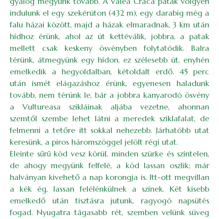
gyalog megyünk tovább. A Valea Craca patak völgyén
indulunk el egy szekérúton (432 m), egy darabig még a
falu házai között, majd a házak elmaradnak, 3 km után
hídhoz érünk, ahol az út kettéválik, jobbra, a patak
mellett csak keskeny ösvényben folytatódik. Balra
térünk, átmegyünk egy hídon, ez szélesebb út, enyhén
emelkedik a hegyoldalban, kétoldalt erdő. 45 perc
után ismét elágazáshoz érünk, egyenesen haladunk
tovább, nem térünk le, bár a jobbra kanyarodó ösvény
a Vultureasa szikláinak aljába vezetne, ahonnan
szemtől szembe lehet látni a meredek sziklafalat, de
felmenni a tetőre itt sokkal nehezebb. Járhatóbb utat
keresünk, a piros háromszöggel jelölt régi utat.
Eleinte sűrű köd vesz körül, minden szürke és színtelen,
de ahogy megyünk felfelé, a köd lassan oszlik; már
halványan kivehető a nap korongja is. Itt-ott megvillan
a kék ég, lassan felélénkülnek a színek. Két kisebb
emelkedő után tisztásra jutunk, ragyogó napsütés
fogad. Nyugatra tágasabb rét, szemben velünk süveg