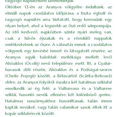
ragyogó napsütésben szemlélhetjük.
Október 12-én az Aranyos völgyébe indultunk, az
elmúlt napok csodálatos időjárása, a tiszta égbolt és
ragyogó napsütés arra biztatott, hogy keressünk egy
olyan helyet, ahol a legszebb az őszi erdő színpompája.
Az idő kedvező, napközben szinte nyári meleg van,
csak a hűvös éjszakák és a rövidülő nappalok
emlékeztetnek az őszre. A választás ennek a csodálatos
völgynek egy kevésbé ismert és látogatott részére, az
Aranyos egyik baloldali mellékága mellett levő
Alsóaklos (Ocoliş) nevű településre esett. Itt, a Gyalui-
havasok déli részén, Alsóaklos és a Podságai-szoros
(Cheile Poşegii) között, a Bélavártól (Scărita-Belioară)
délre, az Aranyos folyótól északra két hatalmas sziklafal
emelkedik az ég felé, a Vultureasa és a Vulturese
sziklái, hasonló nevük ellenére két különböző gerinc.
Hatalmas sasszárnyakhoz hasonlítanak, talán innen
kapták nevüket, vagy talán valamikor sasok éltek itt a
kopár sziklabércek között.