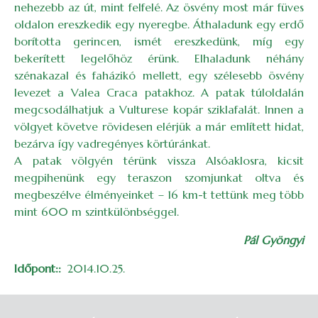
nehezebb az út, mint felfelé. Az ösvény most már füves
oldalon ereszkedik egy nyeregbe. Áthaladunk egy erdő
borította gerincen, ismét ereszkedünk, míg egy
bekerített legelőhöz érünk. Elhaladunk néhány
szénakazal és faházikó mellett, egy szélesebb ösvény
levezet a Valea Craca patakhoz. A patak túloldalán
megcsodálhatjuk a Vulturese kopár sziklafalát. Innen a
völgyet követve rövidesen elérjük a már említett hidat,
bezárva így vadregényes körtúránkat.
A patak völgyén térünk vissza Alsóaklosra, kicsit
megpihenünk egy teraszon szomjunkat oltva és
megbeszélve élményeinket – 16 km-t tettünk meg több
mint 600 m szintkülönbséggel.
Pál Gyöngyi
Időpont:
2014.10.25.