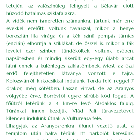
tetején, az valószínűleg felfigyelt a Bélavár előtt
húzódó hatalmas sziklafalakra.
A vidék nem ismeretlen számunkra, jártunk már erre
évekkel ezelőtt, voltunk tavasszal, mikor a henye
boroszlán lila virága és a kék színű pompás tárnics
(encián) elborítja a sziklákat, de ősszel is, mikor a fák
levelei ezer színben tündököltek, voltunk esőben,
napsütésben és mindig sikerült egy-egy újabb arcát
látni ennek a különleges sziklatömbnek. Most az őszi
erdő felejthetetlen látványa vonzott e tájra.
Kolozsvárról kiskocsikkal indulunk Torda felé reggel 7
órakor, még sötétben. Lassan virrad, de az Aranyos
völgyébe érve, Borrévtől egyre sűrűbb köd fogad. A
főútról letérünk a 4 km-re levő Alsóaklos faluig.
Túránkat innen kezdjük Vlád Pali túravezetővel,
kilencen indulunk útnak a Vultureasa felé.
Elhagyjuk az Aranyosronkra (Runc) vezető utat, a
templom után balra térünk, itt parkolót keresünk,