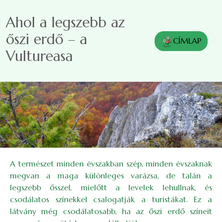
Ugrás a tartalomra
Ahol a legszebb az
őszi erdő – a
CÍMLAP
Vultureasa
A természet minden évszakban szép, minden évszaknak
megvan a maga különleges varázsa, de talán a
legszebb ősszel, mi­előtt a levelek lehullnak, és
csodálatos színekkel csalogatják a turistákat. Ez a
látvány még csodálatosabb, ha az őszi erdő színeit