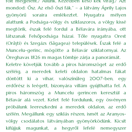
folt megjelent./ Állunk. Kezedben késő kék virág./ Azt
mondod: Ősz. Az első őszi fák.” – a látvány Áprily Lajos
gyönyörű soraira emlékeztet. Nyugatra mélyen
alattunk a Podsága-völgy és sziklaszoros, a völgy kissé
megtörik, észak felé fordul a Bélavára irányába, ott
látszanak Felsőpodsága házai. Tőle nyugatra Orest
(Orăşti) és Szegázs (Săgagea) települések. Észak felé a
Muncelu-gerinc, mögötte a Bélavár sziklatornyai. Az
Öreghavas 1826 m magas tömbje zárja a panorámát.
Keletre követjük tovább a piros háromszöget az erdő
széléig, a meredek keleti oldalon hatalmas fákat
döntött ki a vihar, valószínűleg 2007-ben, egy
erdőrész is leégett, bizonyára villám gyújthatta fel. A
piros háromszög a Muncelu gerincen keresztül a
Bélavár alá vezet. Kelet felé fordulunk, egy ösvényen
próbálunk leereszkedni a meredek oldalon, az erdő
szélén. Megállunk egy sziklás részen, ismét az Aranyos-
völgy csodálatos látványában gyönyörködünk. Kicsit
kifújjuk magunkat, a hegyről lefelé nemegyszer