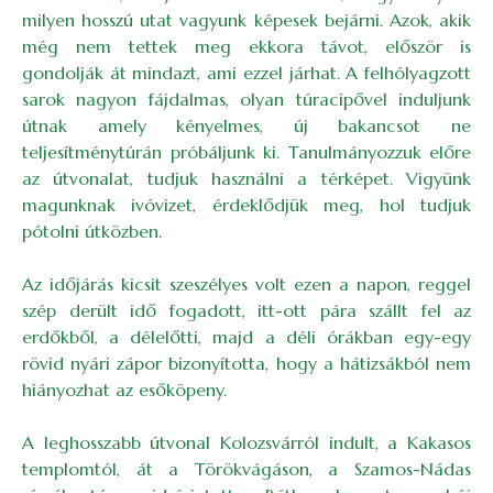
milyen hosszú utat vagyunk képesek bejárni. Azok, akik
még nem tettek meg ekkora távot, először is
gondolják át mindazt, ami ezzel járhat. A felhólyagzott
sarok nagyon fájdalmas, olyan túracipővel induljunk
útnak amely kényelmes, új bakancsot ne
teljesítménytúrán próbáljunk ki. Tanulmányozzuk előre
az útvonalat, tudjuk használni a térképet. Vigyünk
magunknak ivóvizet, érdeklődjük meg, hol tudjuk
pótolni útközben.
Az időjárás kicsit szeszélyes volt ezen a napon, reggel
szép derült idő fogadott, itt-ott pára szállt fel az
erdőkből, a délelőtti, majd a déli órákban egy-egy
rövid nyári zápor bizonyította, hogy a hátizsákból nem
hiányozhat az esőköpeny.
A leghosszabb útvonal Kolozsvárról indult, a Kakasos
templomtól, át a Törökvágáson, a Szamos-Nádas