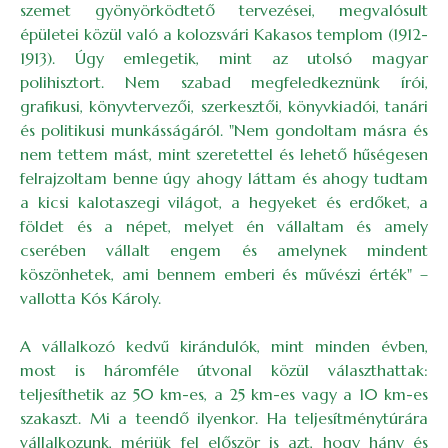
szemet gyönyörködtető tervezései, megvalósult
épületei közül való a kolozsvári Kakasos templom (1912-
1913). Úgy emlegetik, mint az utolsó magyar
polihisztort. Nem szabad megfeledkeznünk írói,
grafikusi, könyvtervezői, szerkesztői, könyvkiadói, tanári
és politikusi munkásságáról. "Nem gondoltam másra és
nem tettem mást, mint szeretettel és lehető hűségesen
felrajzoltam benne úgy ahogy láttam és ahogy tudtam
a kicsi kalotaszegi világot, a hegyeket és erdőket, a
földet és a népet, melyet én vállaltam és amely
cserében vállalt engem és amelynek mindent
köszönhetek, ami bennem emberi és művészi érték" –
vallotta Kós Károly.
A vállalkozó kedvű kirándulók, mint minden évben,
most is háromféle útvonal közül választhattak:
teljesíthetik az 50 km-es, a 25 km-es vagy a 10 km-es
szakaszt. Mi a teendő ilyenkor. Ha teljesítménytúrára
vállalkozunk, mérjük fel először is azt, hogy hány és