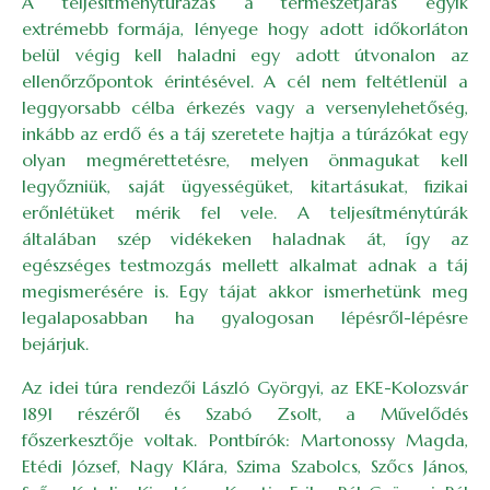
A teljesítménytúrázás a természetjárás egyik
extrémebb formája, lényege hogy adott időkorláton
belül végig kell haladni egy adott útvonalon az
ellenőrzőpontok érintésével. A cél nem feltétlenül a
leggyorsabb célba érkezés vagy a versenylehetőség,
inkább az erdő és a táj szeretete hajtja a t
úrázókat
egy
olyan megmérettetésre, melyen önmagukat kell
legyőzniük, saját ügyességüket, kitartásukat, fizikai
erőnlétüket mérik fel vele. A teljesítménytúrák
általában szép vidékeken haladnak át, így az
egészséges testmozgás mellett alkalmat adnak a táj
megismerésére is. Egy tájat akkor ismerhetünk meg
legalaposabban ha gyalogosan lépésről-lépésre
bejárjuk.
Az idei túra rendezői László Györgyi, az EKE-Kolozsvár
1891 részéről és Szabó Zsolt, a Művelődés
főszerkesztője voltak. Pontbírók: Martonossy Magda,
Etédi József, Nagy Klára, Szima
Szabolcs,
Szőcs János,