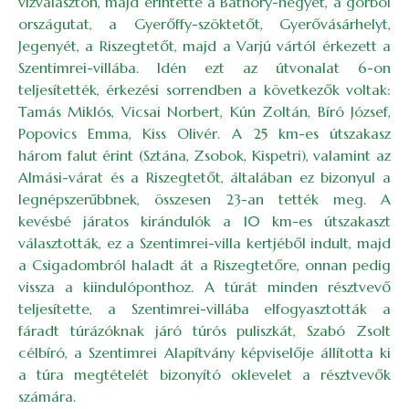
vízválasztón, majd érintette a Báthory-hegyet, a gorbói
országutat, a Gyerőffy-szöktetőt, Gyerővásárhelyt,
Jegenyét, a Riszegtetőt, majd a Varjú vártól érkezett a
Szentimrei-villába. Idén ezt az útvonalat 6-on
teljesítették, érkezési sorrendben a következők voltak:
Tamás Miklós, Vicsai Norbert, Kún Zoltán, Bíró József,
Popovics Emma, Kiss Olivér. A 25 km-es útszakasz
három falut érint (Sztána, Zsobok, Kispetri), valamint az
Almási-várat és a Riszegtetőt, általában ez bizonyul a
legnépszerűbbnek, összesen 23-an tették meg. A
kevésbé járatos kirándulók a 10 km-es útszakaszt
választották, ez a Szentimrei-villa kertjéből indult, majd
a Csigadombról haladt át a Riszegtetőre, onnan pedig
vissza a kiindulóponthoz. A túrát minden résztvevő
teljesítette, a Szentimrei-villába elfogyasztották a
fáradt túrázóknak járó túrós puliszkát, Szabó Zsolt
célbíró, a Szentimrei Alapítvány képviselője állította ki
a túra megtételét bizonyító oklevelet a résztvevők
számára.