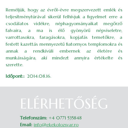
Reméljük, hogy az évről-évre megszervezett emlék és
teljesítménytúrával sikerül felhívjuk a figyelmet erre a
csodálatos vidékre, néphagyományaikat megőrző
falvaira, a ma is élő gyönyörű népviseletre,
varrottasokra, faragásokra, kopjafás temetőkre, a
festett kazettás mennyezetű fiatornyos templomokra és
annak a rendkívüli embernek az életére és
munkásságára, aki mindezt annyira értékelte és
szerette.
Időpont:
2014.08.16.
ELÉRHETŐSÉG
Belépés
Telefonszám:
+4 0771 535848
Email:
info@ekekolozsvar.ro