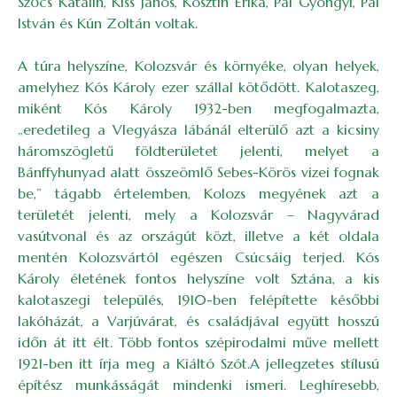
Szőcs Katalin, Kiss János, Kosztin Erika, Pál Gyöngyi, Pál
István és Kún Zoltán voltak.
A túra helyszíne, Kolozsvár és környéke, olyan helyek,
amelyhez Kós Károly ezer szállal kötődött. Kalotaszeg,
miként Kós Károly 1932-ben megfogalmazta,
„eredetileg a Vlegyásza lábánál elterülő azt a kicsiny
háromszögletű földterületet jelenti, melyet a
Bánffyhunyad alatt összeömlő Sebes-Körös vizei fognak
be,” tágabb értelemben, Kolozs megyének azt a
területét jelenti, mely a Kolozsvár – Nagyvárad
vasútvonal és az országút közt, illetve a két oldala
mentén Kolozsvártól egészen Csúcsáig terjed. Kós
Károly életének fontos helyszíne volt Sztána, a kis
kalotaszegi település, 1910-ben felépítette későbbi
lakóházát, a Varjúvárat, és családjával együtt hosszú
időn át itt élt. Több fontos szépirodalmi műve mellett
1921-ben itt írja meg a Kiáltó Szót.A jellegzetes stílusú
építész munkásságát mindenki ismeri. Leghíresebb,