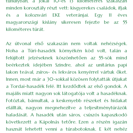
túlsúlyban, a Jókai 10-es 13 kilométeres szakaszán
minden korosztály részt vett: kisgyerekes családok, ifjak
és a kolozsvári EKE veteránjai. Egy 11 éves
magyarországi kislány sikeresen fejezte be az 55
kilométeres túrát.
Az útvonal első szakaszán nem voltak nehézségek.
Noha a Túri-hasadék környékén köd volt, talán a
felújított jelzéseknek köszönhetően az 55-sök mind
beérkeztek idejében Szindre, ahol az unitárius papi
lakon teával, zsíros- és lekváros kenyérrel vártuk őket.
Innen, most már a 30-sokkal közösen folytatták útjukat
a Tordai-hasadék felé. Itt kezdődtek az első gondok. A
majális miatt nagyon sok látogatója volt a hasadéknak.
Fotóztak, bámultak, a keskenyebb részeket és hidakat
elállták, nagyon megnehezítve a teljesítménytúrázók
haladását. A hasadék után sáros, csúszós kapaszkodó
következett a Kápolnás tetőre. Ezen a részén igazán
hasznát lehetett venni a túrabotoknak. E két nehéz