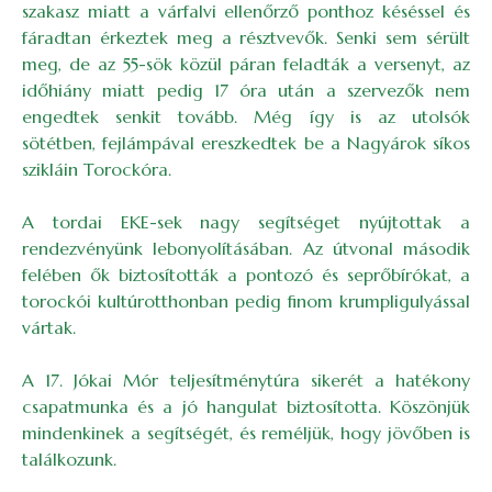
szakasz miatt a várfalvi ellenőrző ponthoz késéssel és
fáradtan érkeztek meg a résztvevők. Senki sem sérült
meg, de az 55-sök közül páran feladták a versenyt, az
időhiány miatt pedig 17 óra után a szervezők nem
engedtek senkit tovább. Még így is az utolsók
sötétben, fejlámpával ereszkedtek be a Nagyárok síkos
szikláin Torockóra.
A tordai EKE-sek nagy segítséget nyújtottak a
rendezvényünk lebonyolításában. Az útvonal második
felében ők biztosították a pontozó és seprőbírókat, a
torockói kultúrotthonban pedig finom krumpligulyással
vártak.
A 17. Jókai Mór teljesítménytúra sikerét a hatékony
csapatmunka és a jó hangulat biztosította. Köszönjük
mindenkinek a segítségét, és reméljük, hogy jövőben is
találkozunk.