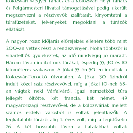
Kolozsvári Megyei Tanács és a Kolozsvári Helyi Tanács
és Polgármesteri Hivatal támogatásával pedig sikerült
megszervezni a résztvevők szállítását, kinyomtatni a
túrafüzeteket, jelvényeket, megoldani a túrázók
ellátását.
A nagyon rossz időjárás előrejelzés ellenére több mint
200-an vettek részt a rendezvényen. Noha többször is
viharfelhők gyülekeztek, az idő mindvégig jó maradt.
Három távon indítottunk túrákat, éspedig 55, 30 és 10
kilométeres szakaszon. A Jókai 55-ön 50-en indultak a
Kolozsvár-Torockó útvonalon. A Jókai 30 Szindről
indult közel száz résztvevővel, míg a Jókai 10-nek 68-
an vágtak neki Várfalváról. Igazi nemzetközi túra
jellegét öltötte: két francia, két német, 49
magyarországi résztvevővel, de a kolozsváriak mellett
számos erdélyi városból is voltak jelentkezők. A
legfiatalabb túrázó alig 2 éves volt, míg a legidősebb
76. A két hosszabb távon a fiatalabbak voltak