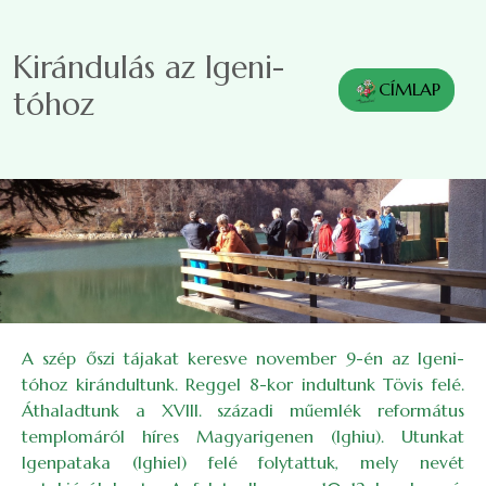
Ugrás a tartalomra
Kirándulás az Igeni-
CÍMLAP
tóhoz
A szép őszi tájakat keresve november 9-én az Igeni-
tóhoz kirándultunk. Reggel 8-kor indultunk Tövis felé.
Áthaladtunk a XVIII. századi műemlék református
templomáról híres Magyarigenen (Ighiu). Utunkat
Igenpataka (Ighiel) felé folytattuk, mely nevét