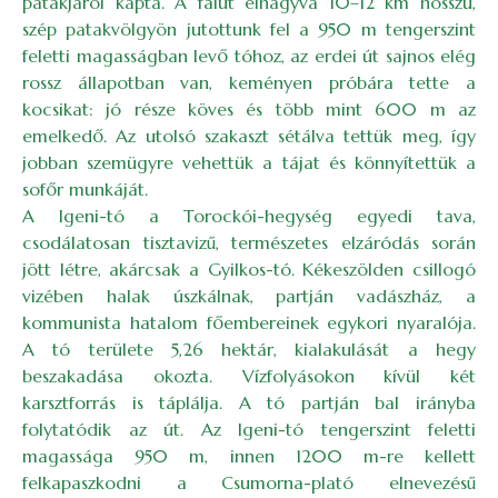
patakjáról kapta. A falut elhagyva 10–12 km hosszú,
szép patakvölgyön jutottunk fel a 950 m tengerszint
feletti magasságban levő tóhoz, az erdei út sajnos elég
rossz állapotban van, keményen próbára tette a
kocsikat: jó része köves és több mint 600 m az
emelkedő. Az utolsó szakaszt sétálva tettük meg, így
jobban szemügyre vehettük a tájat és könnyítettük a
sofőr munkáját.
A Igeni-tó a Torockói-hegység egyedi tava,
csodálatosan tisztavizű, természetes elzáródás során
jött létre, akárcsak a Gyilkos-tó. Kékeszölden csillogó
vizében halak úszkálnak, partján vadászház, a
kommunista hatalom főembereinek egykori nyaralója.
A tó területe 5,26 hektár, kialakulását a hegy
beszakadása okozta. Vízfolyásokon kívül két
karsztforrás is táplálja. A tó partján bal irányba
folytatódik az út. Az Igeni-tó tengerszint feletti
magassága 950 m, innen 1200 m-re kellett
felkapaszkodni a Csumorna-plató elnevezésű