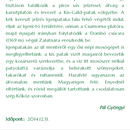
tisztáson találkozik a piros sáv jelzéssel, átvág a
karsztplatón és levezet a Kis-Gáld-patak völgyébe. A
kék kereszt jelzés Igenpataka falu felső végétől indul,
eljut az Igeni-tó területére, onnan a Csumorna-platóra,
majd nyugati irányban folytatódik a Dombó csúcsra
(1369 m), végül Zalatnára ereszkedik be.
Igenpatakán az út mentéről egy ősi népi mosógépet is
megfigyelhetünk: a kis patak vizét magasról bevezetik
egy kosárszerű szerkezetbe, és a víz itt mosószer nélkül
patyolattá varázsolja a belerakott szőnyegeket,
takarókat és ruhaneműt. Hazafelé ugyanazon az
útvonalon mentünk Magyarigen felé, Enyednél
eltértünk, és rövid megállót tartottunk a csodálatosan
szép Kőköz-szorosban.
Pál Gyöngyi
Időpont:
2014.12.31.