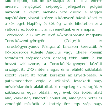
falu központjában, megcsodáljuk ezúttal is a fehérre
meszelt, lenyűgöző szépségű, jellegzetes polgári
házsorát, a vajort, melynek vize csillog a reggeli
napsütésben, visszatükrözve a környező házak képét és
a kék eget. Napfény és kék ég, szinte hihetetlen ez a
változás, ez több mint amit reméltünk erre a napra.
Torockóról a 12 km-re levő Kőköz-szorosba megyünk
Torockószentgyörgyön (Col­ţeşti) és
Torockógyertyános (Vă­lişoara) falvakon keresztül. A
Kőköz-szoros (Cheile Aiudului vagy Cheile Poienii)
természeti szépségekben gazdag több mint 2 km
hosszú sziklaszoros, a Torockó–Nagyenyed közötti
országút itt 250 méter magas, sima felületű sziklafalak
között vezet. Itt folyik keresztül az Enyed-patak. A
patakmederben végig a sziklákról leszakadt nagy
mészkődarabok alakítottak ki rengeteg kis zubogót. A
sziklaszoros egyik oldalán egy évek óta építés alatt
álló, várkastély kinézetű épület áll, amelyben hotel és
vendéglő működik. A kastély őre, egy szép nagy