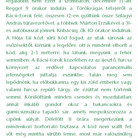
legalábbis nem ezen a szombaton, december 13-án.
Reggel 9 órakor indulás a Törökvágás tetejéről a
Bácsi-torok felé, összesen 12-en gyűltünk össze Szilágyi
András túravezetővel, a többiek Márton Erzsikével a 31-
es autóbusszal jönnek Kisbácsig, ők 10 órakor indulnak.
A Hója fái közt sűrű köd fogad, az utak sárosak az
esőzésektől, kiérünk a legelőre, ott is mindent elborít a
köd, alig 2-3 méterre, ha látunk, megyünk a fehér
semmiben. A Bácsi-torok közelében ez az ijesztő, furcsa
környezet az erdővel kapcsolatos paranormális
jelenségeket juttatja eszünkbe, talán meg sem
lepődnénk, ha előbukkanna egy kis zöld emberke vagy
valami furcsa repülő tárgy, de ezúttal nem történik
semmi. Körülöttünk minden csendes és mozdulatlan,
annál inkább gondot okoz a bakancsokra és
gumicsizmákra tapadó sár, amely megsokszorozza a
cipőnk súlyát. Délelőtt 11 órára megérkezünk a
mindenkori borforraló tisztásra. A köd nem szállt fel,
sőt még mintha sűrűbb lenne, most már valószínűleg