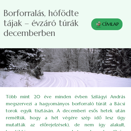
Ugrás a tartalomra
Borforralás, hófödte
tájak – évzáró túrák
CÍMLAP
decemberben
Több mint 20 éve minden évben Szilágyi András
megszervezi a hagyományos borforraló túrát a Bácsi
torok egyik tisztásán. A decemberi esős hetek után
reméltük, hogy a hét végére szép idő lesz (így
mutatták az előrejelzések), de nem így alakult,