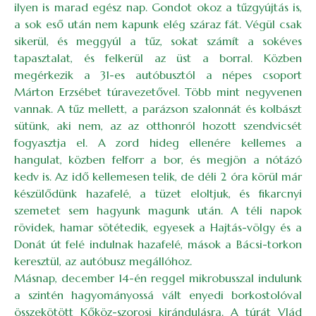
ilyen is marad egész nap. Gondot okoz a tűzgyújtás is,
a sok eső után nem kapunk elég száraz fát. Végül csak
sikerül, és meggyúl a tűz, sokat számít a sokéves
tapasztalat, és felkerül az üst a borral. Közben
megérkezik a 31-es autóbusztól a népes csoport
Márton Erzsébet túravezetővel. Több mint negyvenen
vannak. A tűz mellett, a parázson szalonnát és kolbászt
sütünk, aki nem, az az otthonról hozott szendvicsét
fogyasztja el. A zord hideg ellenére kellemes a
hangulat, közben felforr a bor, és megjön a nótázó
kedv is. Az idő kellemesen telik, de déli 2 óra körül már
készülődünk hazafelé, a tüzet eloltjuk, és fikarcnyi
szemetet sem hagyunk magunk után. A téli napok
rövidek, hamar sötétedik, egyesek a Hajtás-völgy és a
Donát út felé indulnak hazafelé, mások a Bácsi-torkon
keresztül, az autóbusz megállóhoz.
Másnap, december 14-én reggel mikrobusszal indulunk
a szintén hagyományossá vált enyedi borkostolóval
összekötött Kőköz-szorosi kirándulásra. A túrát Vlád