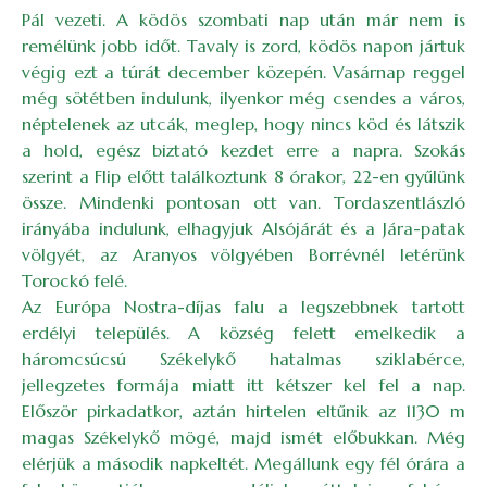
Pál vezeti. A ködös szombati nap után már nem is
remélünk jobb időt. Tavaly is zord, ködös napon jártuk
végig ezt a túrát december közepén. Vasárnap reggel
még sötétben indulunk, ilyenkor még csendes a város,
néptelenek az utcák, meglep, hogy nincs köd és látszik
a hold, egész biztató kezdet erre a napra. Szokás
szerint a Flip előtt találkoztunk 8 órakor, 22-en gyűlünk
össze. Mindenki pontosan ott van. Tordaszentlászló
irányába indulunk, elhagyjuk Alsójárát és a Jára-patak
völgyét, az Aranyos völgyében Borrévnél letérünk
Torockó felé.
Az Európa Nostra-díjas falu a legszebbnek tartott
erdélyi település. A község felett emelkedik a
háromcsúcsú Székelykő hatalmas sziklabérce,
jellegzetes formája miatt itt kétszer kel fel a nap.
Először pirkadatkor, aztán hirtelen eltűnik az 1130 m
magas Székelykő mögé, majd ismét előbukkan. Még
elérjük a második napkeltét. Megállunk egy fél órára a