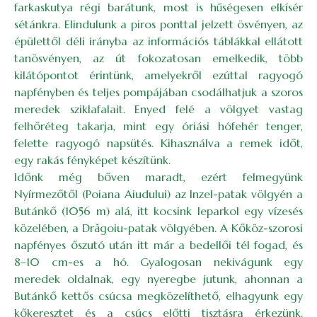
farkaskutya régi barátunk, most is hűségesen elkísér
sétánkra. Elindulunk a piros ponttal jelzett ösvényen, az
épülettől déli irányba az információs táblákkal ellátott
tanösvényen, az út fokozatosan emelkedik, több
kilátópontot érintünk, amelyekről ezúttal ragyogó
napfényben és teljes pompájában csodálhatjuk a szoros
meredek sziklafalait. Enyed felé a völgyet vastag
felhőréteg takarja, mint egy óriási hófehér tenger,
felette ragyogó napsütés. Kihasználva a remek időt,
egy rakás fényképet készítünk.
Időnk még bőven maradt, ezért felmegyünk
Nyírmezőtől (Poiana Aiudului) az Inzel-patak völgyén a
Butánkő (1056 m) alá, itt kocsink leparkol egy vízesés
közelében, a Drăgoiu-patak völgyében. A Kőköz-szorosi
napfényes őszutó után itt már a bedellői tél fogad, és
8–10 cm-es a hó. Gyalogosan nekivágunk egy
meredek oldalnak, egy nyeregbe jutunk, ahonnan a
Butánkő kettős csúcsa megközelíthető, elhagyunk egy
kőkeresztet és a csúcs előtti tisztásra érkezünk.