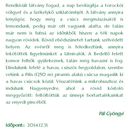
Rendkívüli látvány fogad, a nap bevilágítja a torockói
völgyet és a Székelykő sziklatömbjét. A látvány annyira
lenyűgöz, hogy még a csúcs megmászásáról is
lemondunk, pedig már ott vagyunk alatta, de talán
már nem is futná az időnkből, hiszen a téli napok
nagyon rövidek. Rövid ebédszünetet tartunk szélvédett
helyen. Az evésről meg is feledkeztünk, annyira
lekötötték figyelmünket a látnivalók. A Bedellő felett
komor felhők gyülekeznek, talán még havazni is fog.
Elindulunk lefelé a havas, csúszós hegyoldalon, szembe
velünk a Pilis (1250 m) piramis alakú csúcsa magaslik ki
a havas csúcsok közül. Visszatérünk a mikrobuszhoz és
indulunk Nagyenyedre, ahol a rövid kóstoló
meggyőzött: feltöltöttük az ünnepi bortartalékainkat
az enyedi pincéből.
Pál Gyöngyi
Időpont:
2014.12.31.