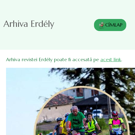
Sari la conținutul principal
Arhiva Erdély
CÍMLAP
Arhiva revistei Erdély poate fi accesată pe
acest link
.