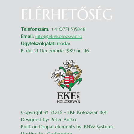
ELÉRHETŐSÉG
Belépés
Telefonszám:
+4 0771 535848
Email:
info@ekekolozsvar.ro
Ügyfélszolgálati iroda:
B-dul 21 Decembrie 1989 nr. 116
Copyright © 2026 - EKE Kolozsvár 1891
Designed by: Péter Anikó
Built on Drupal elements by: BNW Systems
Hosting by:
Codespring