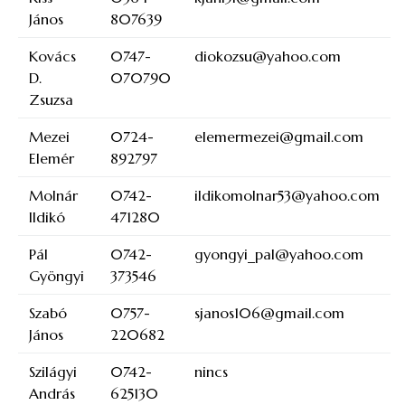
János
807639
Kovács
0747-
diokozsu@yahoo.com
D.
070790
Zsuzsa
Mezei
0724-
elemermezei@gmail.com
Elemér
892797
Molnár
0742-
ildikomolnar53@yahoo.com
Ildikó
471280
Pál
0742-
gyongyi_pal@yahoo.com
Gyöngyi
373546
Szabó
0757-
sjanos106@gmail.com
János
220682
Szilágyi
0742-
nincs
András
625130