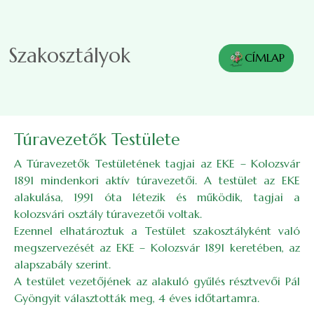
Skip to main content
Szakosztályok
CÍMLAP
Túravezetők Testülete
A Túravezetők Testületének tagjai az EKE – Kolozsvár
1891 mindenkori aktív túravezetői. A testület az EKE
alakulása, 1991 óta létezik és működik, tagjai a
kolozsvári osztály túravezetői voltak.
Ezennel elhatároztuk a Testület szakosztályként való
megszervezését az EKE – Kolozsvár 1891 keretében, az
alapszabály szerint.
A testület vezetőjének az alakuló gyűlés résztvevői Pál
Gyöngyit választották meg, 4 éves időtartamra.