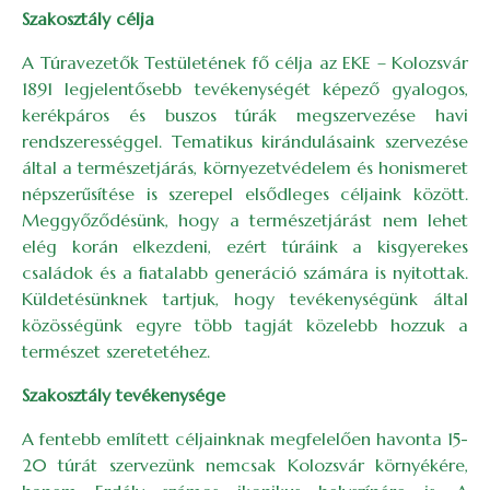
Szakosztály célja
A Túravezetők Testületének fő célja az EKE – Kolozsvár
1891 legjelentősebb tevékenységét képező gyalogos,
kerékpáros és buszos túrák megszervezése havi
rendszerességgel. Tematikus kirándulásaink szervezése
által a természetjárás, környezetvédelem és honismeret
népszerűsítése is szerepel elsődleges céljaink között.
Meggyőződésünk, hogy a természetjárást nem lehet
elég korán elkezdeni, ezért túráink a kisgyerekes
családok és a fiatalabb generáció számára is nyitottak.
Küldetésünknek tartjuk, hogy tevékenységünk által
közösségünk egyre több tagját közelebb hozzuk a
természet szeretetéhez.
Szakosztály tevékenysége
A fentebb említett céljainknak megfelelően havonta 15-
20 túrát szervezünk nemcsak Kolozsvár környékére,