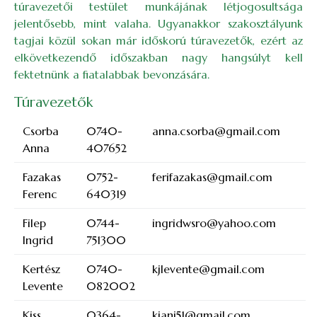
túravezetői testület munkájának létjogosultsága
jelentősebb, mint valaha. Ugyanakkor szakosztályunk
tagjai közül sokan már időskorú túravezetők, ezért az
elkövetkezendő időszakban nagy hangsúlyt kell
fektetnünk a fiatalabbak bevonzására.
Túravezetők
Csorba
0740-
anna.csorba@gmail.com
Anna
407652
Fazakas
0752-
ferifazakas@gmail.com
Ferenc
640319
Filep
0744-
ingridwsro@yahoo.com
Ingrid
751300
Kertész
0740-
kjlevente@gmail.com
Levente
082002
Kiss
0364-
kjani51@gmail.com