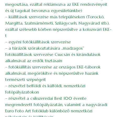
megosztása, ezáltal reklámozva az EKE rendezvényeit
és új tagokat bevonzva egyesületünkbe)
– kiállítások szervezése más településeken (Torockó,
Margitta, Szatmárnémeti, Szilágycseh, Nagyvárad stb.),
ezáltal szélesebb körben népszerűsítve a kolozsvári EKE-
t
– egyéni fotókiállítások szervezése
– a túrázók szórakoztatására „madzagos”
fotókiállítások szervezése Csucsán és kirándulások
alkalmával az erdők tisztásain
– fotókiállítás szervezése az országos EKE-táborok
alkalmával, megörökítve és népszerűsítve hazánk
természeti szépségeit
– részvétel belföldi és külföldi, nemzetközi
fotópályázatokon
– részvétel a csíkszeredai Best 100 évente
megrendezett fotópályázatán, valamint a nagyváradi
Euro Foto Art fotóklub különböző nemzetközi