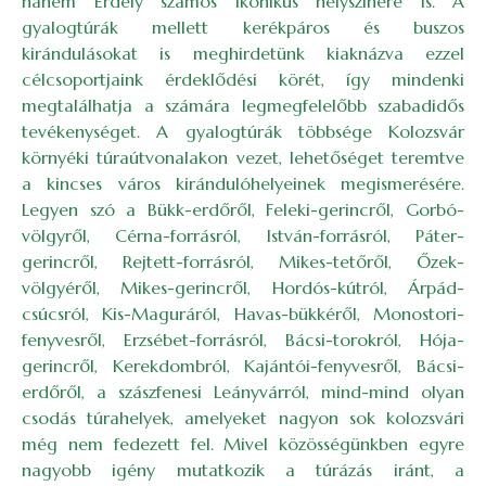
hanem Erdély számos ikonikus helyszínére is. A
gyalogtúrák mellett kerékpáros és buszos
kirándulásokat is meghirdetünk kiaknázva ezzel
célcsoportjaink érdeklődési körét, így mindenki
megtalálhatja a számára legmegfelelőbb szabadidős
tevékenységet. A gyalogtúrák többsége Kolozsvár
környéki túraútvonalakon vezet, lehetőséget teremtve
a kincses város kirándulóhelyeinek megismerésére.
Legyen szó a Bükk-erdőről, Feleki-gerincről, Gorbó-
völgyről, Cérna-forrásról, István-forrásról, Páter-
gerincről, Rejtett-forrásról, Mikes-tetőről, Őzek-
völgyéről, Mikes-gerincről, Hordós-kútról, Árpád-
csúcsról, Kis-Maguráról, Havas-bükkéről, Monostori-
fenyvesről, Erzsébet-forrásról, Bácsi-torokról, Hója-
gerincről, Kerekdombról, Kajántói-fenyvesről, Bácsi-
erdőről, a szászfenesi Leányvárról, mind-mind olyan
csodás túrahelyek, amelyeket nagyon sok kolozsvári
még nem fedezett fel. Mivel közösségünkben egyre
nagyobb igény mutatkozik a túrázás iránt, a