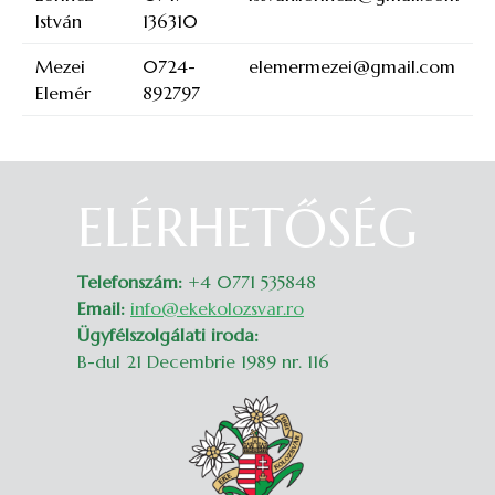
István
136310
Mezei
0724-
elemermezei@gmail.com
Elemér
892797
ELÉRHETŐSÉG
Belépés
Telefonszám:
+4 0771 535848
Email:
info@ekekolozsvar.ro
Ügyfélszolgálati iroda:
B-dul 21 Decembrie 1989 nr. 116