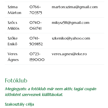
Szima
0766-
marton.szima@gmail.com
Márton
703575
Szőcs
0740-
mikysz58@gmail.com
Miklós
061741
Szőke
0741-
szkeniko@yahoo.com
Enikő
509852
Veres
0723-
veres.agnes@eke.ro
Ágnes
159000
Fotóklub
Megjegyzés: a fotóklub már nem aktív, tagjai csupán
időnként szerveznek kiállításokat.
Szakosztály célja