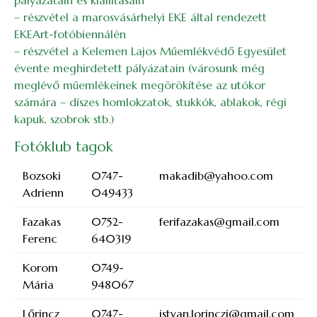
pályázatain és kiállításain
– részvétel a marosvásárhelyi EKE által rendezett
EKEArt-fotóbiennálén
– részvétel a Kelemen Lajos Műemlékvédő Egyesület
évente meghirdetett pályázatain (városunk még
meglévő műemlékeinek megörökítése az utókor
számára – díszes homlokzatok, stukkók, ablakok, régi
kapuk, szobrok stb.)
Fotóklub tagok
Bozsoki
0747-
makadib@yahoo.com
Adrienn
049433
Fazakas
0752-
ferifazakas@gmail.com
Ferenc
640319
Korom
0749-
Mária
948067
Lőrincz
0747-
istvan.lorinczi@gmail.com