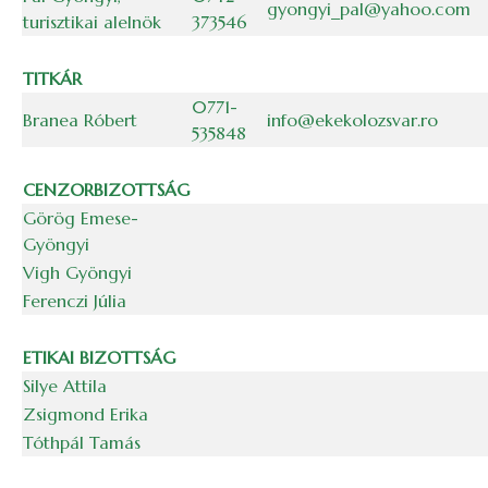
gyongyi_pal@yahoo.com
turisztikai alelnök
373546
TITKÁR
0771-
Branea Róbert
info@ekekolozsvar.ro
535848
CENZORBIZOTTSÁG
Görög Emese-
Gyöngyi
Vigh Gyöngyi
Ferenczi Júlia
ETIKAI BIZOTTSÁG
Silye Attila
Zsigmond Erika
Tóthpál Tamás