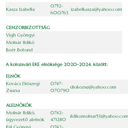
0752-
Kasza Izabella
izabelkasza@yahoo.com
600763
CENZORBIZOTTSÁG
Vigh Gyöngyi
Molnár Ildikó
Boér Botond
A kolozsvári EKE elnöksége 2020-2024. között:
ELNÖK
Kovács Diószegi
0747-
diokozsu@yahoo.com
Zsuzsa
070790
ALELNÖKÖK
Molnár Ildikó,
0742-
ildikomolnar53@yahoo.co
ügyvezető alelnök
471280
Pál Gyöngyi,
0742-