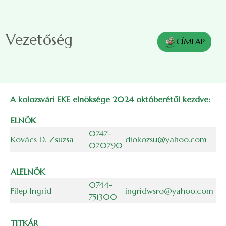
Skip to main content
Vezetőség
CÍMLAP
A kolozsvári EKE elnöksége 2024 októberétől kezdve:
ELNÖK
0747-
Kovács D. Zsuzsa
diokozsu@yahoo.com
070790
ALELNÖK
0744-
Filep Ingrid
ingridwsro@yahoo.com
751300
TITKÁR