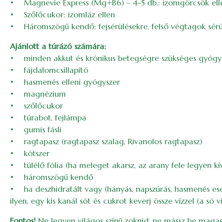
• Magnevie Express (Mg+B6) – 4-5 db.: izomgörcsök ell
• Szőlőcukor: izomláz ellen
• Háromszögű kendő: fejsérülésekre, felső végtagok sérül
Ajánlott a túrázó számára:
• minden akkut és krónikus betegségre szükséges gyógy
• fájdalomcsillapító
• hasmenés elleni gyógyszer
• magnézium
• szőlőcukor
• túrabot, fejlámpa
• gumis fásli
• ragtapasz (ragtapasz szalag, Rivanolos ragtapasz)
• kötszer
• túlélő fólia (ha meleget akarsz, az arany fele legyen kív
• háromszögű kendő
• ha deszhidratált vagy (hányás, napszúrás, hasmenés eseté
ilyen, egy kis kanál sót és cukrot keverj össze vízzel (a só vi
Fontos!
Ne legyen világos színű zoknid, ne mássz be maga