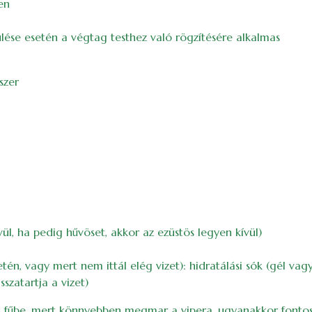
en
ése esetén a végtag testhez való rögzítésére alkalmas
szer
ül, ha pedig hűvöset, akkor az ezüstös legyen kívül)
n, vagy mert nem ittál elég vizet): hidratálási sók (gél vagy 
sszatartja a vizet)
s fűbe, mert könnyebben megmar a vipera, ugyanakkor fonto