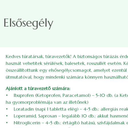
Skip to main content
Elsősegély
Kedves túratársak, túravezetők! A biztonságos túrázás érd
hasznát vehetitek sérülések, balesetek, rosszullét esetén. 
összeállítottunk egy elsősegélycsomagot, amelyet ezentúl a
útmutatóval, hogy mindenki számára könnyen használható
Ajánlott a túravezető számára:
• Ibuprofen (Ketoprofen, Paracetamol) – 5-10 db. (a Ket
ha gyomorproblémája van az illetőnek)
• Loratadin (napi 1 tabletta elég) – 4-5 db.: allergiás rea
• Loperamid, Saprosan – legalább 10 db.: akkut hasmené
• Nitroglicerin – 4-5 db.: értágító hatású, szívfájdalmak 