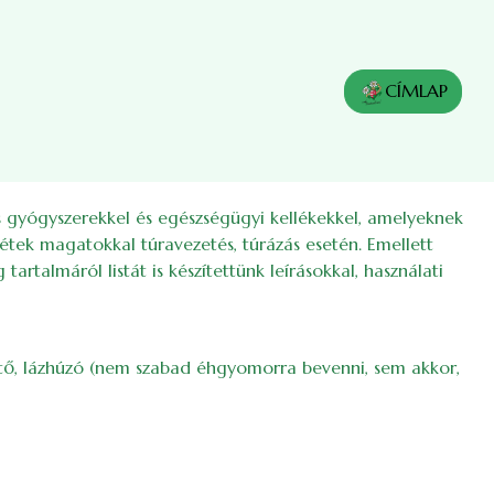
CÍMLAP
es gyógyszerekkel és egészségügyi kellékekkel, amelyeknek
gyétek magatokkal túravezetés, túrázás esetén. Emellett
talmáról listát is készítettünk leírásokkal, használati
ntő, lázhúzó (nem szabad éhgyomorra bevenni, sem akkor,