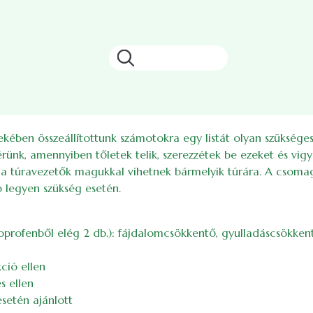
Search
ekében összeállítottunk számotokra egy listát olyan szükség
Kérünk, amennyiben tőletek telik, szerezzétek be ezeket és vi
 túravezetők magukkal vihetnek bármelyik túrára. A csomag tar
 legyen szükség esetén.
oprofenből elég 2 db.): fájdalomcsökkentő, gyulladáscsökke
kció ellen
s ellen
esetén ajánlott