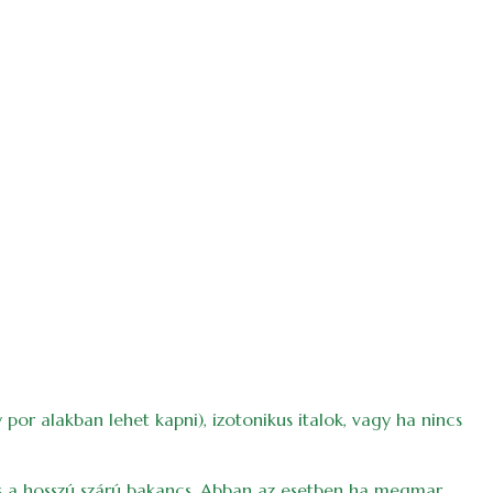
por alakban lehet kapni), izotonikus italok, vagy ha nincs
s a hosszú szárú bakancs. Abban az esetben ha megmar,